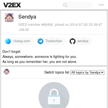
Sendya
V2EX member #68490, joined on 2014-07-20 22:39:47
+08:00
i.loacg.com
Tookochan
sendya
Don’t forget.
Always, somewhere, someone is fighting for you.
As long as you remember her, you are not alone.
Switch topics list