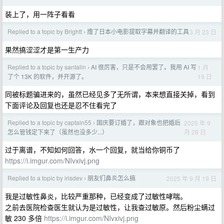
装上了，用一阵子看看
Replied to a topic by Brightt
撸了日本小电影提取字幕并翻译的工具
3 月 23 日
›
果然搞涩涩才是第一生产力
Replied to a topic by santalin
AI 很厉害，只是不会用罢了。我用 AI 写
1 月
›
19 日
了个 13K 的软件，并开源了。
同被标题骗进来的，虽然已经见多了无所谓，本来想直接关掉，看到
下面评论及回复也还是忍不住看完了
Replied to a topic by captain55
国庆要订婚了，跟对象也把婚后
2025 年 9
›
月 28 日
怎么管钱定下来了（虽然也没多少...）
过于离谱，不知如何回答，水一个回复，就当给你铜币了
https://i.imgur.com/NIvxivj.png
Replied to a topic by irisdev
朋友们鼻炎怎么搞
2025 年 9 月 19 日
›
我是过敏性鼻炎，比较严重那种，已经变成了过敏性哮喘。
之前去医院检查医生就认为是过敏性，让我查过敏原。然后粉尘螨过
敏 230 多倍
https://i.imgur.com/NIvxivj.png