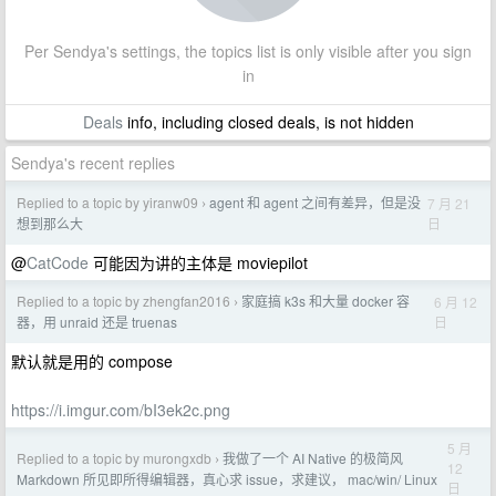
Per Sendya's settings, the topics list is only visible after you sign
in
Deals
info, including closed deals, is not hidden
Sendya's recent replies
Replied to a topic by yiranw09
agent 和 agent 之间有差异，但是没
7 月 21
›
日
想到那么大
@
CatCode
可能因为讲的主体是 moviepilot
Replied to a topic by zhengfan2016
家庭搞 k3s 和大量 docker 容
6 月 12
›
日
器，用 unraid 还是 truenas
默认就是用的 compose
https://i.imgur.com/bI3ek2c.png
5 月
Replied to a topic by murongxdb
我做了一个 AI Native 的极简风
›
12
Markdown 所见即所得编辑器，真心求 issue，求建议， mac/win/ Linux
日