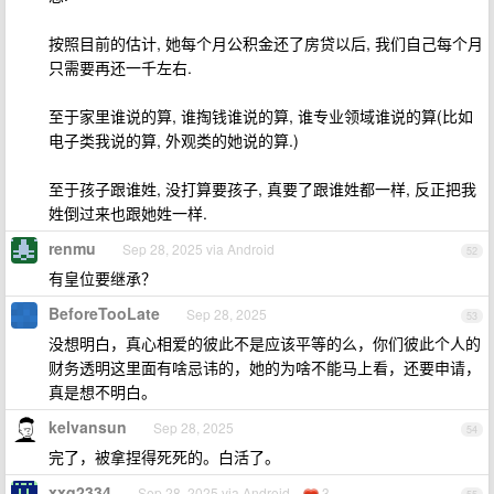
按照目前的估计, 她每个月公积金还了房贷以后, 我们自己每个月
只需要再还一千左右.
至于家里谁说的算, 谁掏钱谁说的算, 谁专业领域谁说的算(比如
电子类我说的算, 外观类的她说的算.)
至于孩子跟谁姓, 没打算要孩子, 真要了跟谁姓都一样, 反正把我
姓倒过来也跟她姓一样.
renmu
Sep 28, 2025 via Android
52
有皇位要继承？
BeforeTooLate
Sep 28, 2025
53
没想明白，真心相爱的彼此不是应该平等的么，你们彼此个人的
财务透明这里面有啥忌讳的，她的为啥不能马上看，还要申请，
真是想不明白。
kelvansun
Sep 28, 2025
54
完了，被拿捏得死死的。白活了。
xxq2334
Sep 28, 2025 via Android
3