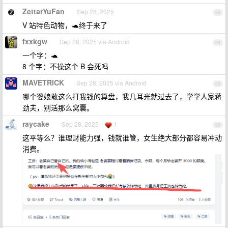
ZettarYuFan
Sep 28, 2025
63
V 站特色动物，🐢终于来了
fxxkgw
Sep 28, 2025 via Android
64
一个字：🐢
8 个字：不操这个 B 会死吗
MAVETRICK
Sep 28, 2025 via Android
65
哪个婆娘敢这么打我钱的算盘，我几耳光就过去了，学学人家蒋
劲夫，别活那么窝囊。
raycake
Sep 28, 2025
1
66
这平等么？谁理财能力强，钱就谁管，女生绝大部分都容易冲动
消费。