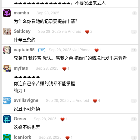
🐢🐢🐢🐢🐢🐢🐢🐢🐢🐢🐢🐢🐢，不要发出来丢人
mamba
Sep 28, 2025
9
为什么你看她的记录要提前申请？
Salticey
Sep 28, 2025 via Android
2
10
什辛丑条约
captain55
Sep 28, 2025 via iPhone
1
OP
11
兄弟们 我该骂 我认。骂我之余 把你们的情况也发出来看看
myfate
Sep 28, 2025
1
12
🐢🐢🐢🐢🐢🐢
你连自己辛苦赚的钱都不能掌握
纯力工
avrillavigne
Sep 28, 2025 via Android
4
13
家丑不可外扬
Gress
Sep 28, 2025
1
14
这婚不结也罢
icanfork
Sep 28, 2025
1
15