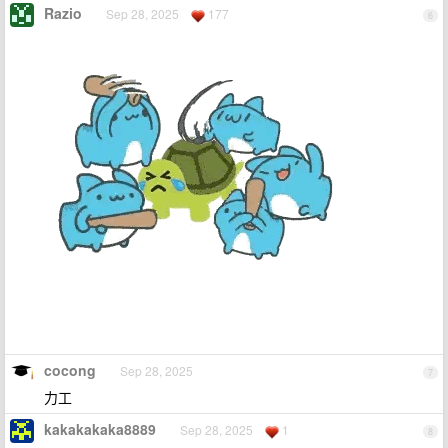
Razio
Sep 28, 2025
177
6
cocong
Sep 28, 2025
7
力工
kakakakaka8889
Sep 28, 2025
1
8