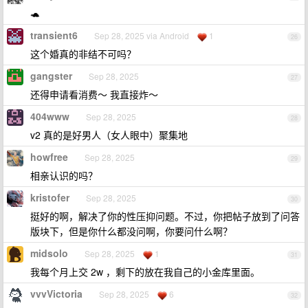
🐢
transient6
Sep 28, 2025 via Android
1
26
这个婚真的非结不可吗？
gangster
Sep 28, 2025
27
还得申请看消费～ 我直接炸～
404www
Sep 28, 2025
28
v2 真的是好男人（女人眼中）聚集地
howfree
Sep 28, 2025
29
相亲认识的吗？
kristofer
Sep 28, 2025
30
挺好的啊，解决了你的性压抑问题。不过，你把帖子放到了问答
版块下，但是你什么都没问啊，你要问什么啊？
midsolo
Sep 28, 2025
1
31
我每个月上交 2w ，剩下的放在我自己的小金库里面。
vvvVictoria
Sep 28, 2025
6
32