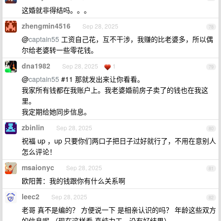
这婚就非得结吗。。。
zhengmin4516
Sep 28, 2025
78
@
captain55
工资自己花，互不干涉，我赚的比老婆多，所以偶
尔给老婆转一些零花钱。
dna1982
Sep 28, 2025
1
79
@
captain55
#11 那就发出来让你看看。
我家所有钱都在我账户上。我老婆婚前房子卖了的钱也在我这
里。
我定期给她同步信息。
zbinlin
Sep 28, 2025
80
祝福 up ，up 只要你们两口子把日子过好就行了，不用在意别人
怎么评论！
msaionyc
Sep 28, 2025
81
欧阳菁：我的钱跟你有什么关系啊
leec2
Sep 28, 2025
82
老哥 真不是编的？ 方便说一下 是相亲认识的吗？ 年龄这些双方
的信息呢 （现在这样看 真纯力工。没有好结果）