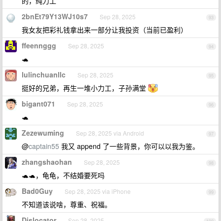
的，纯力工
2bnEt79Y13WJ10s7
Sep 28, 2025
93
我女友把彩礼钱拿出来一部分让我投资（当前已盈利）
ffeennggg
Sep 28, 2025
94
🐢
lulinchuanllc
Sep 28, 2025
95
挺好的兄弟，再生一堆小力工，子孙满堂
bigant071
Sep 28, 2025
96
🐢
Zezewuming
Sep 28, 2025 via Android
97
@
captain55
我又 append 了一些背景，你可以以我为鉴。
zhangshaohan
Sep 28, 2025
98
🐢🐢，龟龟，不结婚要死吗
Bad0Guy
Sep 28, 2025 via iPhone
99
不知道该说啥，尊重、祝福。
Dislocator
Sep 28, 2025