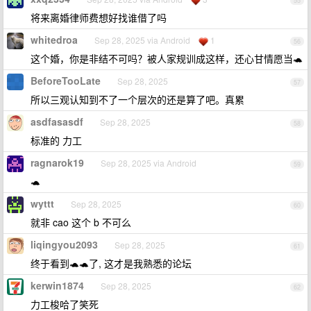
55
将来离婚律师费想好找谁借了吗
whitedroa
Sep 28, 2025 via Android
1
56
这个婚，你是非结不可吗？被人家规训成这样，还心甘情愿当🐢
BeforeTooLate
Sep 28, 2025
57
所以三观认知到不了一个层次的还是算了吧。真累
asdfasasdf
Sep 28, 2025
58
标准的 力工
ragnarok19
Sep 28, 2025 via Android
59
🐢
wyttt
Sep 28, 2025
60
就非 cao 这个 b 不可么
liqingyou2093
Sep 28, 2025
61
终于看到🐢🐢了, 这才是我熟悉的论坛
kerwin1874
Sep 28, 2025
62
力工梭哈了笑死