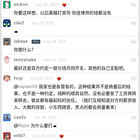
sickoo
Sep 28, 2025
1
67
你要这样想，以后离婚打官司 你连律师的钱都没有
clacf
Sep 28, 2025
68
🐢
isbase
Sep 28, 2025
PRO
69
你图什么？
terrysnake
Sep 28, 2025
70
最好还是双方约定一部分钱共同开支，其他的自己支配吧。
lvcp
Sep 28, 2025
2
71
@
captain55
我家也是各管各的，这种结果并不是商量后的结
果，也不是一种约定，纯粹的顺其自然，没有必要发了工资再转
来转去，彼此都有最起码的信任。（我们互相知道对方的薪资收
入，大概的存款，小东西随意，贵点的都会商量着来）
cxe2v
Sep 28, 2025
72
@
Razio
为什么要打🐢
er567
Sep 28, 2025
1
73