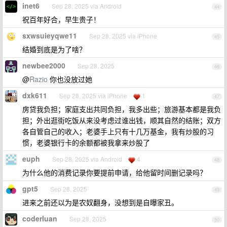
inet6
Sep 28, 2025 via Android
44
祝百年好合，早生贵子！
sxwsuieyqwe11
Sep 28, 2025 via iPhone
45
结婚到底是为了啥？
newbee2000
Sep 28, 2025
46
@
Razio
你也没放过她
dxk611
Sep 28, 2025 via iPhone
1
47
房贷我负担；家庭支出共同负担，我多出些；旅游基本都是我负
担；外出逛街吃饭从来没考虑过谁出钱，顺其自然的结账；双方
各自管自己的收入；老婆手上只有十几万基金，我有炒股的习
惯，老婆银行卡的余额都被我拿来炒股了
euph
Sep 28, 2025 via Android
4
48
为什么他的消费记录你要提前申请，给他留时间删记录吗？
gpt5
Sep 28, 2025
49
进来之前还以为是农奴翻身，没想到是自曝家丑。
coderluan
Sep 28, 2025
50