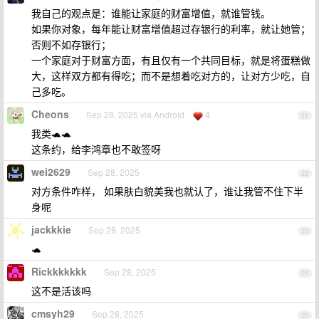
我自己的观点是：谁能让家庭的财富增值，就谁管钱。
如果你对象，每年能让财富增值超过存银行的利率，就让她管；
否则不如存银行；
一个家庭对于财富方面，有且仅有一个共同目标，就是将蛋糕做
大，这样双方都有得吃；而不是想着吃对方的，让对方少吃，自
己多吃。
Cheons
Sep 28, 2025 via Android
4
21
我类🐢🐢
这条约，给李鸿章也不敢签呀
wei2629
Sep 28, 2025
22
对方条件咋样， 如果肤白貌美我也就认了，谁让我管不住下半
身呢
jackkkie
Sep 28, 2025
23
🐢
Rickkkkkkk
Sep 28, 2025
24
这不是活该吗
cmsyh29
Sep 28, 2025
25