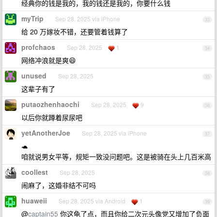
经典你的钱是我的，我的钱还是我的，你要什么钱
myTrip
Sep 28, 2025 via iPhone
33
给 20 万嫁妆不错，还要管着钱算了
profchaos
Sep 28, 2025
1
34
网络冲浪就是爽😄
unused
Sep 28, 2025
35
这辈子有了
putaozhenhaochi
Sep 28, 2025
9
36
以后你就蹲着尿尿吧
yetAnotherJoe
Sep 28, 2025 via iPhone
37
🐢
咱就说男女平等，规矩一致没问题吧。这是被骑在头上几百米高
coollest
Sep 28, 2025
38
闹麻了，这婚非结不可吗
huaweii
Sep 28, 2025 via Android
1
39
@
captain55
你这龟了点，而且你给二次元头像党又增加了负面