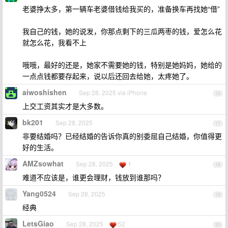
老婆挣太多，第一辆车老婆借钱给我买的，准备换车再找她“借”
我自己的钱，她的说发，你那点剩下的三瓜两枣的钱，爱怎么花
就怎么花，我看不上
哦哦，最好的还是，她家不需要她的钱，特别是她妈妈，她给的
一点点钱都要存起来，说以后还回去给她，太疼她了。
aiwoshishen
Sep 28, 2025 via iPhone
16
上交工资其实才是大多数。
bk201
Sep 28, 2025
17
非要结婚吗？已经结婚的告诉你真的别委屈自己结婚，你值得更
好的生活。
AMZsowhat
Sep 28, 2025
1
18
难道不应该是，谁更会理财，钱放到谁那吗？
Yang0524
Sep 28, 2025
19
经典
LetsGiao
Sep 28, 2025
52
20