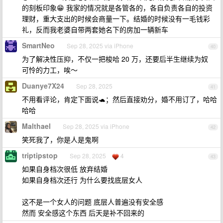
的刻板印象😁 我家的情况就是各管各的，各自负责各自的投资
理财，重大支出的时候会商量一下。结婚的时候没有一毛钱彩
礼，反而我老婆自带两套她名下的房加一辆新车
SmartNeo
Sep 28, 2025 via iPhone
40
为了解决性压抑，不仅一把梭哈 20 万，还要后半生继续为奴
可怜的力工，唉～
Duanye7X24
Sep 28, 2025
41
不用看评论，肯定下面说🐢；然后直接劝分，婚不用订了，哈哈
哈哈
Malthael
Sep 28, 2025 via iPhone
42
笑死我了，你是人是鬼啊
triptipstop
Sep 28, 2025
4
43
如果自身档次很低 放弃结婚
如果自身档次还行 为什么要找底层女人
这不是一个女人的问题 底层人普遍没有安全感
然而 安全感这个东西 后天是补不回来的