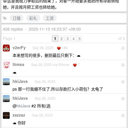
😩这是我极力争取后的结果了，对象一开始要求我把所有存款转给
她，并且按月把工资也转给她。
订婚
彩礼
工资
426 replies
•
2025-11-13 16:23:37 +08:00
Page 1
1
of 5
2
3
4
5
v2erFy
Sep 28, 2025
185
1
本来想写的很多，删到最后只剩下：🐢
litmxs
Sep 28, 2025 via iPhone
7
2
🐢
hkiJava
Sep 28, 2025
3
ps 那一行我绷不住了,所以存款打入小荷包？太龟了
hkiJava
Sep 28, 2025
4
@
hkiJava
#2 所有(逃
zazzaz
Sep 28, 2025
5
🐢 你好