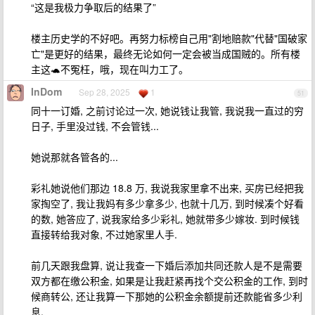
“这是我极力争取后的结果了”
楼主历史学的不好吧。再努力标榜自己用"割地赔款"代替"国破家
亡"是更好的结果，最终无论如何一定会被当成国贼的。所有楼
主这🐢不冤枉，哦，现在叫力工了。
InDom
Sep 28, 2025
1
51
同十一订婚, 之前讨论过一次, 她说钱让我管, 我说我一直过的穷
日子, 手里没过钱, 不会管钱...
她说那就各管各的...
彩礼她说他们那边 18.8 万, 我说我家里拿不出来, 买房已经把我
家掏空了, 我让我妈有多少拿多少, 也就十几万, 到时候凑个好看
的数, 她答应了, 说我家给多少彩礼, 她就带多少嫁妆. 到时候钱
直接转给我对象, 不过她家里人手.
前几天跟我盘算, 说让我查一下婚后添加共同还款人是不是需要
双方都在缴公积金, 如果是让我赶紧再找个交公积金的工作, 到时
候商转公, 还让我算一下那她的公积金余额提前还款能省多少利
息.