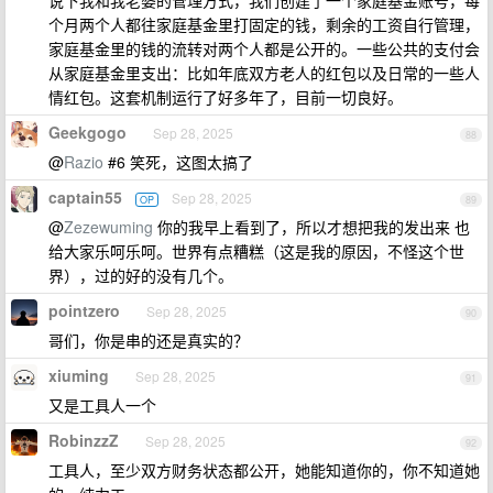
说下我和我老婆的管理方式，我们创建了一个家庭基金账号，每
个月两个人都往家庭基金里打固定的钱，剩余的工资自行管理，
家庭基金里的钱的流转对两个人都是公开的。一些公共的支付会
从家庭基金里支出：比如年底双方老人的红包以及日常的一些人
情红包。这套机制运行了好多年了，目前一切良好。
Geekgogo
Sep 28, 2025
88
@
Razio
#6 笑死，这图太搞了
captain55
Sep 28, 2025
OP
89
@
Zezewuming
你的我早上看到了，所以才想把我的发出来 也
给大家乐呵乐呵。世界有点糟糕（这是我的原因，不怪这个世
界），过的好的没有几个。
pointzero
Sep 28, 2025
90
哥们，你是串的还是真实的？
xiuming
Sep 28, 2025
91
又是工具人一个
RobinzzZ
Sep 28, 2025
92
工具人，至少双方财务状态都公开，她能知道你的，你不知道她