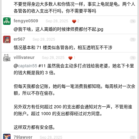
不要觉得身边大多数人和你情况一样，事实上龟就是龟。两个人
各管各的收入支出不行吗，你不需要平等吗
fengye0509
Sep 28, 2025
2
74
@我干啥，这人离婚的时候律师费都付不起.jpg
er567
Sep 28, 2025
75
情况基本和 71 楼类似各管各的，相互透明互不干涉
villivateur
Sep 28, 2025
1
76
@
captain55
#11 虽然我会主动多打点钱给我老婆，她名下卡里
的钱大概是我的 3 倍。
但每天我都会记账，她的每一笔消费我都知晓。每周核对一次余
额，所以不存在偷存。
另外双方有任何超过 200 的支出都会通知对方一声，不管用谁
的账户。超过 1000 的支出都得经过对方同意。
这样双方都有安全感。
79lawyer
Sep 28, 2025
77