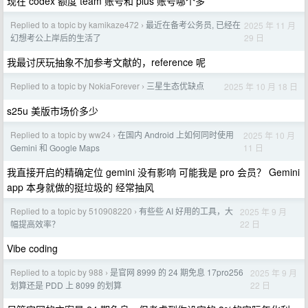
现在 codex 额度 team 账号和 plus 账号哪个多
Replied to a topic by kamikaze472
最近在备考公务员, 已经在
2025 年 11 月
›
29 日
幻想考公上岸后的生活了
我最讨厌玩抽象不加参考文献的，reference 呢
Replied to a topic by NokiaForever
三星生态优缺点
2025 年 10 月 18 日
›
s25u 美版市场价多少
Replied to a topic by ww24
在国内 Android 上如何同时使用
2025 年 10 月
›
11 日
Gemini 和 Google Maps
我直接开启的精确定位 gemini 没有影响 可能我是 pro 会员？ Gemini
app 本身就做的挺垃圾的 经常抽风
Replied to a topic by 510908220
有些些 AI 好用的工具，大
2025 年 9 月
›
22 日
幅提高效率？
Vibe coding
Replied to a topic by 988
是官网 8999 的 24 期免息 17pro256
2025 年 9 月
›
22 日
划算还是 PDD 上 8099 的划算