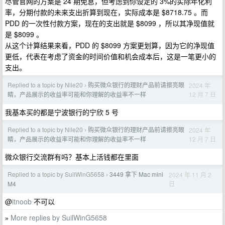
尽管官网的方案是 24 期免息，但考虑到你设定的 3%的实际年化利
率，分期付款的未来支出折算到现在，实际成本是 $8718.75 。而
PDD 的一次性付款方案，现在的支出就是 $8099 ，所以其净现值就
是 $8099 。
​从这个计算结果来看，PDD 的 $8099 方案更划算，因为它的净现值
更低，代表在考虑了资金的时间价值和机会成本后，这是一笔更小的
支出。
Replied to a topic by Nile20
购买微众银行的理财产品前请擦亮眼
2024 年
›
12 月 7 日
睛，产品展示的收益率可能和你理解的收益率不一样
我基本买的都是宁波银行的宁欣 5 号
Replied to a topic by Nile20
购买微众银行的理财产品前请擦亮眼
2024 年
›
12 月 7 日
睛，产品展示的收益率可能和你理解的收益率不一样
微众银行交流群有吗？基本上活钱都在里面
Replied to a topic by SuilWinG5658
3449 拿下 Mac mini
2024 年 11 月 2
›
日
M4
@
itnoob
不可以
More replies by SuilWinG5658
»