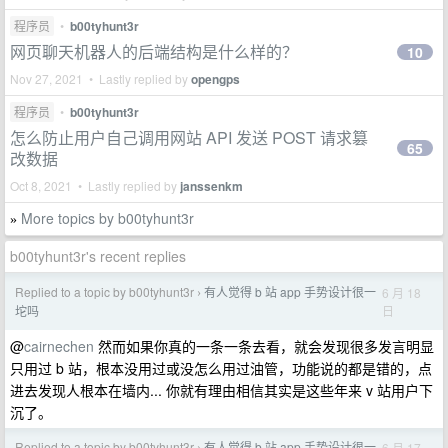
程序员
•
b00tyhunt3r
网页聊天机器人的后端结构是什么样的？
10
Nov 27, 2021 • Lastly replied by
opengps
程序员
•
b00tyhunt3r
怎么防止用户自己调用网站 API 发送 POST 请求篡
65
改数据
Oct 8, 2021 • Lastly replied by
janssenkm
More topics by b00tyhunt3r
»
b00tyhunt3r's recent replies
Replied to a topic by b00tyhunt3r
有人觉得 b 站 app 手势设计很一
6 月 18
›
日
坨吗
@
cairnechen
然而如果你真的一条一条去看，就会发现很多发言明显
只用过 b 站，根本没用过或没怎么用过油管，功能说的都是错的，点
进去发现人根本在墙内... 你就有理由相信其实是这些年来 v 站用户下
沉了。
Replied to a topic by b00tyhunt3r
有人觉得 b 站 app 手势设计很一
6 月 17