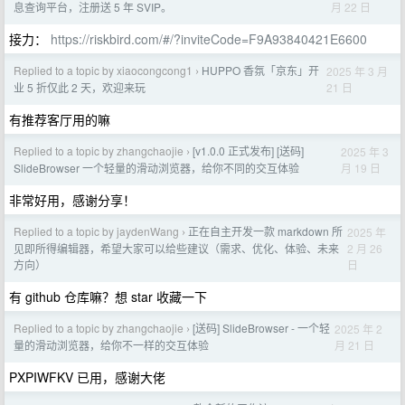
月 22 日
息查询平台，注册送 5 年 SVIP。
接力：
https://riskbird.com/#/?inviteCode=F9A93840421E6600
Replied to a topic by xiaocongcong1
HUPPO 香氛「京东」开
2025 年 3 月
›
21 日
业 5 折仅此 2 天，欢迎来玩
有推荐客厅用的嘛
Replied to a topic by zhangchaojie
[v1.0.0 正式发布] [送码]
2025 年 3
›
月 19 日
SlideBrowser 一个轻量的滑动浏览器，给你不同的交互体验
非常好用，感谢分享！
Replied to a topic by jaydenWang
正在自主开发一款 markdown 所
2025 年
›
2 月 26
见即所得编辑器，希望大家可以给些建议（需求、优化、体验、未来
日
方向）
有 github 仓库嘛？想 star 收藏一下
Replied to a topic by zhangchaojie
[送码] SlideBrowser - 一个轻
2025 年 2
›
月 21 日
量的滑动浏览器，给你不一样的交互体验
PXPIWFKV 已用，感谢大佬