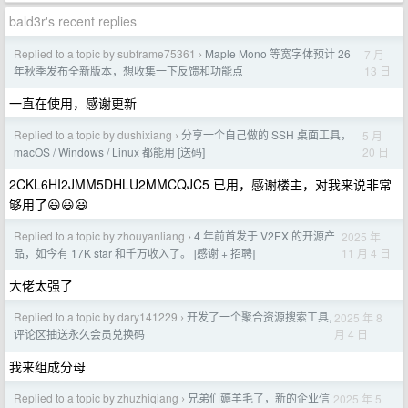
bald3r's recent replies
Replied to a topic by subframe75361
Maple Mono 等宽字体预计 26
7 月
›
13 日
年秋季发布全新版本，想收集一下反馈和功能点
一直在使用，感谢更新
Replied to a topic by dushixiang
分享一个自己做的 SSH 桌面工具，
5 月
›
20 日
macOS / Windows / Linux 都能用 [送码]
2CKL6HI2JMM5DHLU2MMCQJC5 已用，感谢楼主，对我来说非常
够用了😃😃😃
Replied to a topic by zhouyanliang
4 年前首发于 V2EX 的开源产
2025 年
›
11 月 4 日
品，如今有 17K star 和千万收入了。 [感谢 + 招聘]
大佬太强了
Replied to a topic by dary141229
开发了一个聚合资源搜索工具,
2025 年 8
›
月 4 日
评论区抽送永久会员兑换码
我来组成分母
Replied to a topic by zhuzhiqiang
兄弟们薅羊毛了，新的企业信
2025 年 5
›