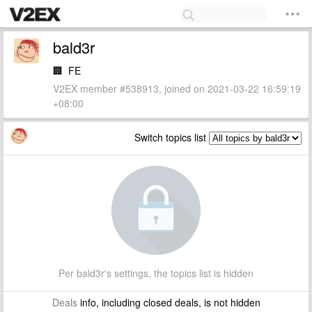
bald3r
🏢
FE
V2EX member #538913, joined on 2021-03-22 16:59:19
+08:00
Switch topics list
Per bald3r's settings, the topics list is hidden
Deals
info, including closed deals, is not hidden