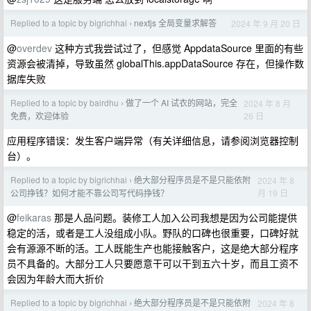
Replied to a topic by bigrichhai
nextjs 全局变量求解答
2024 年 9 月 20 日
›
@
overdev
这种方式我尝试过了，但感觉 AppdataSource 里面的有些
资源会被清掉，导致虽然 globalThis.appDataSource 存在，但操作数
据库失败
Replied to a topic by bairdhu
做了一个 AI 试衣的网站，完全
2024 年 8 月
›
26 日
免费，欢迎体验
应用程序错误：发生客户端异常（有关详细信息，请参阅浏览器控制
台）。
Replied to a topic by bigrichhai
绝大部分程序员是不是只能依附
2024 年 8
›
月 19 日
公司挣钱？如何才能不靠公司写代码挣钱？
@
feikaras
那是人品问题。装修工人加入公司我想是因为公司能提供
稳定的活，或者是工人没组成小队。野队的口碑也很重要，口碑好就
会有源源不断的活。工人既能生产也能接触客户，这是绝大部分程序
员不具备的。大部分工人只要愿意干可以干到五六十岁，而且工资不
会因为年龄大而大折价
Replied to a topic by bigrichhai
绝大部分程序员是不是只能依附
2024 年 8
›