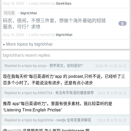
Aug 18, 2024 • Lastly replied by
GeekGao
问与答
•
bigrichhai
码农，很闲，不想三件套，想做个海外基础的短链
5
服务，可行？求喷
Aug 16, 2024 • Lastly replied by
bigrichhai
More topics by bigrichhai
»
bigrichhai's recent replies
Replied to a topic by cczyx
想学英文，如何是好？
2025 年 10 月 24 日
›
现在我每天听“每日英语听力”app 的 podcast,只听不说，已经听了三
百多个小时了。不能说没有进步，还是有点小进步
Replied to a topic by KING754
有没有学英语的播客推荐
2025 年 9 月 16 日
›
推荐 app"每日英语听力"。里面有很多素材。我比较菜听的是
“Listening Time:English Prictise”
Replied to a topic by bigrichhai
nextjs 全局变量求解答
2024 年 9 月 20 日
›
@
zsj1029
这是服务端 怎么放到 localstorage 啊