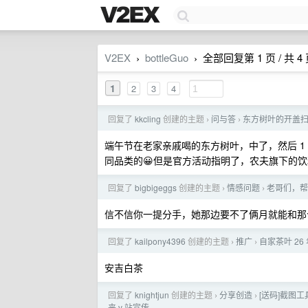
V2EX
bottleGuo
全部回复第 1 页 / 共 4
›
›
1
2
3
4
回复了
kkcling
创建的主题
问与答
东方树叶的开盖
›
›
端午节在老家亲戚喝的东方树叶，中了，然后 1
同品类的😀但是官方活动指明了，农夫旗下的
回复了
bigbigeggs
创建的主题
情感问题
老哥们，帮
›
›
信不信你一提分手，她那边要不了俩月就能和
回复了
kailpony4396
创建的主题
推广
自家茶叶 2
›
›
安吉白茶
回复了
knightjun
创建的主题
分享创造
[送码]截图工
›
›
来 v 站宣传