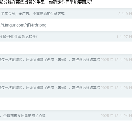
部分钱在那些当管的手里，你确定你同学能要回来？
ic 半年会员，无广告、不需要添加付款方式
2 月 9 
://i.imgur.com/rjR4rdr.png
你们都使用什么笔记软件？
1 月 27 
出过一次剐蹭险，后续又剐蹭了两次（未修），求推荐后续购车险
2025 年 12 月 26 
出过一次剐蹭险，后续又剐蹭了两次（未修），求推荐后续购车险
2025 年 12 月 26 
，圣诞前被女同事影响了心情
2025 年 12 月 24 