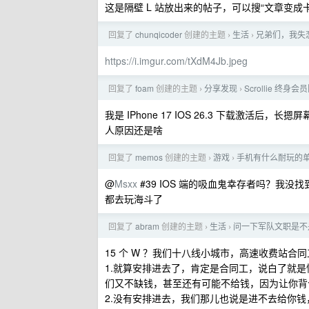
这是隔壁 L 站放出来的帖子，可以搜“文章变成
回复了
chunqicoder
创建的主题
生活
兄弟们，我失
›
›
https://i.imgur.com/tXdM4Jb.jpeg
回复了
foam
创建的主题
分享发现
Scrollie 终身
›
›
我是 IPhone 17 IOS 26.3 下载激活后
人原因还是啥
回复了
memos
创建的主题
游戏
手机有什么耐玩的
›
›
@
Msxx
#39 IOS 端的吸血鬼幸存者吗？我没
都去玩海斗了
回复了
abram
创建的主题
生活
问一下军队文职是不
›
›
15 个 W ？我们十八线小城市，高速收费站合同
1.就算安排进去了，肯定是合同工，说白了就是
们又不缺钱，甚至还有可能不给钱，因为让你背
2.没有安排进去，我们那儿也说是进不去给你