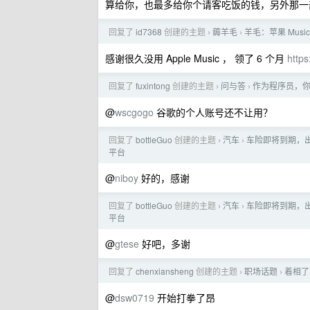
算给你，也最多给你个请客吃饭的钱，另外那一
回复了
id7368
创建的主题
薅羊毛
羊毛：苹果 Mus
›
›
感谢很久没用 Apple Music ， 领了 6 个月
https
回复了
fuxintong
创建的主题
问与答
作为程序员，
›
›
@
wscgogo
谷歌的个人账号还不让用？
回复了
bottleGuo
创建的主题
汽车
车险即将到期，
›
›
平台
@
niboy
好的，感谢
回复了
bottleGuo
创建的主题
汽车
车险即将到期，
›
›
平台
@
gtese
好吧，多谢
回复了
chenxiansheng
创建的主题
职场话题
着相了
›
›
@
dsw0719
开始打拳了昂