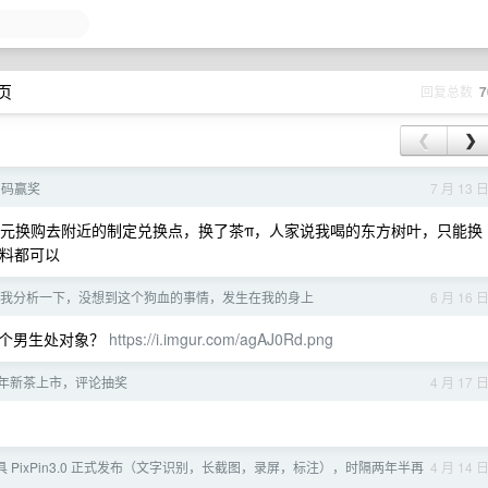
 页
回复总数
7
❮
❯
扫码赢奖
7 月 13 
 元换购去附近的制定兑换点，换了茶π，人家说我喝的东方树叶，只能换
饮料都可以
我分析一下，没想到这个狗血的事情，发生在我的身上
6 月 16 
那个男生处对象？
https://i.imgur.com/agAJ0Rd.png
6 年新茶上市，评论抽奖
4 月 17 
具 PixPin3.0 正式发布（文字识别，长截图，录屏，标注），时隔两年半再
4 月 14 