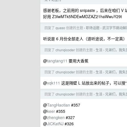
感谢老板，之前用的 snipaste ，后来在咱们 V 
好用 Z3lwMTk5NDEwMDZAZ21haWwuY29t
回复了
quaso
创建的主题
职场话题
武汉字节跳动解
›
›
听说是 6 月份全部走人（道听途说，不一定真）
回复了
chunqicoder
创建的主题
生活
兄弟们，我失
›
›
@
tangtang11
要用大香蕉
回复了
chunqicoder
创建的主题
生活
兄弟们，我失
›
›
@
xqk111
这是隔壁 L 站放出来的帖子，可以搜
回复了
chunqicoder
创建的主题
生活
兄弟们，我失
›
›
@
TangHaotian
#357
@
keer
#355
@
zhengken
#327
@
JiCKatNJ
#326