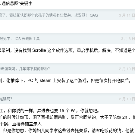
卡通信息图”关键字
恋了，攀枝花认识那个女孩子的情况有些复杂，求安慰！ QAQ
3 月 11 
会员限免中： iOS 长截图工具
3 月 6 
，长摁屏幕录制，没有找到 Scrollie 这个软件选项，重启手机后，解决。不知道是
单击游戏吗，几年都不腻的那种？
2 月 10 
找到，佬推荐下，PC 的 steam 上安装了这个游戏，但是每次打开电脑后，
是骗局？
2 月 10 
工，和你说的一样，弄进去也要 15 个 W ，你就想吧。
忙的时候让你顶，闲了直接卸磨杀驴，反正合同制的，大不了陪你 2n ，
个锅，直接卷铺盖走人
钱，但是你想想，你媳妇儿同学拿这些钱去托关系，请客吃饭花的钱，他就