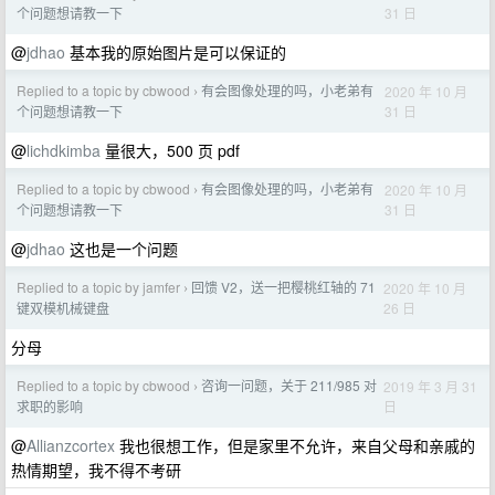
31 日
个问题想请教一下
@
jdhao
基本我的原始图片是可以保证的
Replied to a topic by cbwood
有会图像处理的吗，小老弟有
2020 年 10 月
›
31 日
个问题想请教一下
@
lichdkimba
量很大，500 页 pdf
Replied to a topic by cbwood
有会图像处理的吗，小老弟有
2020 年 10 月
›
31 日
个问题想请教一下
@
jdhao
这也是一个问题
Replied to a topic by jamfer
回馈 V2，送一把樱桃红轴的 71
2020 年 10 月
›
26 日
键双模机械键盘
分母
Replied to a topic by cbwood
咨询一问题，关于 211/985 对
2019 年 3 月 31
›
日
求职的影响
@
Allianzcortex
我也很想工作，但是家里不允许，来自父母和亲戚的
热情期望，我不得不考研