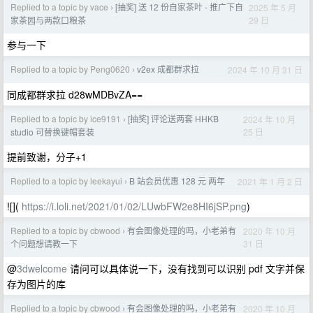
Replied to a topic by vace
[抽奖] 送 12 份自家茶叶 - 推广下自
2025 年 5 月
›
29 日
家茶园与两款口粮茶
参与一下
Replied to a topic by Peng0620
v2ex 成都群求拉
2024 年 10 月 31 日
›
同成都群求拉 d28wMDBvZA==
Replied to a topic by ice9191
[抽奖] 评论送两套 HHKB
2024 年 10 月
›
25 日
studio 可替换键帽套装
提前致谢，分子+1
Replied to a topic by leekayui
B 站会员优惠 128 元 两年
2021 年 1 月 2 日
›
![](
https://i.loli.net/2021/01/02/LUwbFW2e8HI6jSP.png
)
Replied to a topic by cbwood
有会图像处理的吗，小老弟有
2020 年 10 月
›
31 日
个问题想请教一下
@
3dwelcome
请问可以具体说一下，没有找到可以识别 pdf 文字并保
存为图片的库
Replied to a topic by cbwood
有会图像处理的吗，小老弟有
2020 年 10 月
›