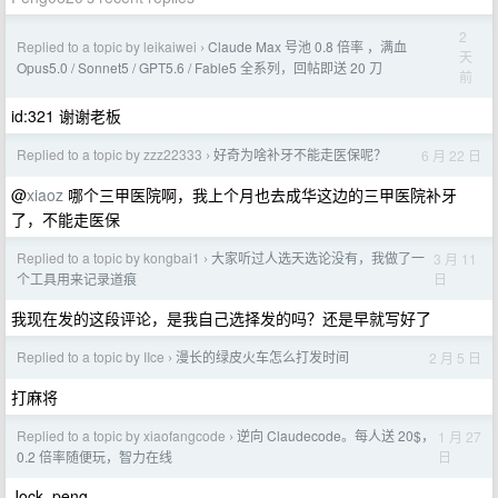
2
Replied to a topic by leikaiwei
Claude Max 号池 0.8 倍率 ，满血
›
天
Opus5.0 / Sonnet5 / GPT5.6 / Fable5 全系列，回帖即送 20 刀
前
id:321 谢谢老板
Replied to a topic by zzz22333
好奇为啥补牙不能走医保呢？
6 月 22 日
›
@
xiaoz
哪个三甲医院啊，我上个月也去成华这边的三甲医院补牙
了，不能走医保
Replied to a topic by kongbai1
大家听过人选天选论没有，我做了一
3 月 11
›
日
个工具用来记录道痕
我现在发的这段评论，是我自己选择发的吗？还是早就写好了
Replied to a topic by IIce
漫长的绿皮火车怎么打发时间
2 月 5 日
›
打麻将
Replied to a topic by xiaofangcode
逆向 Claudecode。每人送 20$，
1 月 27
›
日
0.2 倍率随便玩，智力在线
Jock_peng