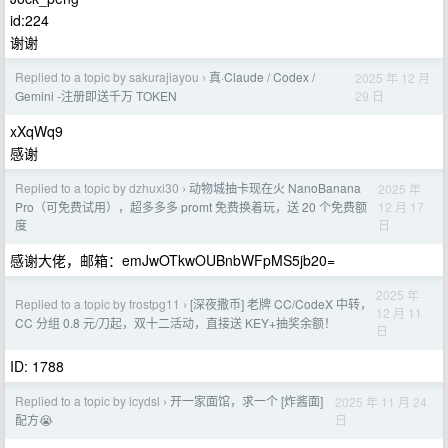
id:224
谢谢
Replied to a topic by sakurajiayou
真·Claude / Codex /
2025 年 12 月
›
29 日
Gemini -注册即送千万 TOKEN
xXqWq9
感谢
Replied to a topic by dzhuxi30
动物城抽卡现在火 NanoBanana
2025 年
›
12 月 17
Pro（可免费试用），超多多多 promt 免费换着玩，送 20 个免费额
日
度
感谢大佬，邮箱：emJwOTkwOUBnbWFpMS5jb20=
2025 年
Replied to a topic by frostpg11
[深夜撒币] 老牌 CC/CodeX 中转，
›
12 月 11
CC 分组 0.8 元/刀起，双十二活动，直接送 KEY+抽奖余额！
日
ID: 1788
Replied to a topic by lcydsl
开一家面馆，求一个 [炸酱面]
2025 年 11 月 24
›
日
配方😭