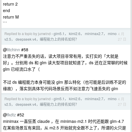
return 2
end
return M
```
Replied to a topic by junwind
glm5.1， kimi2.6， minimax2.7， mimo
4 月
›
27 日
v2.5， deepseek v4，编程能力上的排名如何？
@
litchinn
#58
注意力不严重丢失的话，读大项目非常有用，实打实的「大就是
好」。分别用 ds 和 glm 读大型项目就知道了，ds 还在正常聊的时候
glm 已经流口水了（
不过 ds 编程能力本身可能没 glm 那么特化（也可能是后训练不足的
缘故），落实到具体写代码场景反而不如注意力飞速丢失的 glm
Replied to a topic by junwind
glm5.1， kimi2.6， minimax2.7， mimo
4 月
›
27 日
v2.5， deepseek v4，编程能力上的排名如何？
@
fkdtz
#52
minimax 一直狂蒸 claude ，在 minimax-m2.1 时代还能跟 glm-4.7
在某些场景互有来回，从 m2.5 开始就完全跟不上了，所谓的火只是