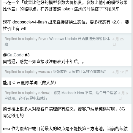
卡在一个「效果比他好的模型参数大价格贵，参数比他小的模型效果
比他差」的临界点，在养虾普遍 token 焦虑的时候搭了下顺风车
现在 deepseek-v4-flash 出来直接替换生态位，要多模态有 k2.6 ，要
性价比有 v4f
Replied to a topic by Fdyo
Windows Update 开始推送无限暂停体
4 月 25
›
日
验
@
CatCode
#3
同懵逼，感觉不如直接改注册表到十年后。。
Replied to a topic by wuruxu
终端软件 大家有什么核心需求吗？
4 月 12 日
›
能用 C-w 删除单词（做大梦）
Replied to a topic by ezioswj
感觉 Macbook Neo 不错，适合当个瘦客
4 月 6
›
日
户端用。这样远程电脑就行
感觉楼上很多人对瘦客户端理解有歧义，瘦客户端是纯远程啊，8G
肯定够用的
neo 作为瘦客户端目前最大的缺点是不能换第三方电池，当前的续航