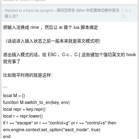
Replied to a topic by sungnix
请问怎样在 GVim 中优雅地切换中英文
7 月 8
›
日
输入法？
把输入法换成 rime ，然后让 ai 搓个 lua 脚本搞定
（话说进入插入状态之前一般本来就是英文模式吧）
退出插入模式的话，给 ESC 、C-c 、C-[ 这些键加个强切英文的 hook
就完事了
比如我平时用的就是这样：
```
local M = {}
function M.switch_to_en(key, env)
local repr = key:repr()
local r = repr:lower()
if r == "escape" or r == "control+g" or r == "control+s" then
env.engine.context:set_option("ascii_mode", true)
end