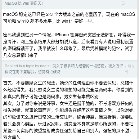
日
MacOS 比 Win 更逆天！
macOS 稳定这已经是 2-3 个大版本之前的老皇历了，现在的 macOS
可能和 win10 差不多水平，比 win11 要好一些。
密码我遇到过另一个情况，iPhone 锁屏密码突然无法解锁，吓得我一
身冷汗，网上搜索结果大部分胡说八道，后来看到有人说用最初设置
的密码解锁开了，我早就没什么印象了，最后凭着模糊的记忆，试了
几次总算猜出来了
Replied to a topic by neetz
投入了很多精力经营的一段感情，被女方评
7 月 9
›
日
价说在向下兼容我，感觉有点破防
首先，不要揣摩女生的想法，她说的任何理由你不要去深思，总结什
么经验得失，我只想说女生说的和想的可能完全是两码事，你看到的
和真实的样子可能也是两码事，男女生有本质区别
其次，分了对你来说是好事，女生还是挺干脆的，不考虑双方任何的
得失对错，就事论事而言，你能想象在经历这些事情之后，以你对她
的印象该怎么进行日常的生活交往吗，貌合神离，简直折磨，硬要贴
着只会身心俱疲，玩过家家呢，谈恋爱本身就是随心所欲的，不要把
某些不切实际的欲望投射成责任强加给自己和别人，强扭的瓜不甜，
双方痛苦