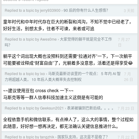
Replied to a topic by jerry933900
90 后的你有什么人生感悟？
3 天前
›
童年时代和中年时代存在巨大的断裂和鸿沟，不知不觉中已经老了，
好好生活，别想太多，往者不可谏，来者或可追
Replied to a topic by Awes0me
大家觉得的躺平就是完全不工作
7 月 27
›
日
吗？
躺平这个词出现大概也没预料到还需要“拉通对齐”一下，下一次躺平
可能要被诠释成“财富自由”了，光躺着多没意思，活着还是得享受😂
Replied to a topic by ixo
马斯克最新访谈里的一个观点： 5 年内 AI 智
7 月
›
26 日
力将超越人类， 10 年后人类大概率失去控制权
~~建议使用豆包 cross check 一下~~
马斯克等等一群人信奉科技加速主义这倒是有可能的
Replied to a topic by Geeksun2021
表弟被骗到巴新后续。。。。
7 月 23 日
›
全程依靠手机和微信联系，有点神人了，这么大的事情，整个过程如
此随意，好好想一想再决定，都无法确认关键信息推进什么。
Replied to a topic by tangzhik
国家队支持，这次是不是稳了？
7 月 22 日
›