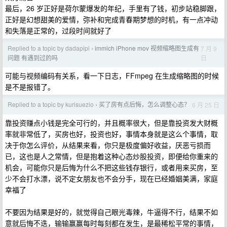
最后，26 岁正好是荷尔蒙爆发的年纪，手里有了钱，初步站稳脚跟，
正好是幻想甜美的爱情，弥补和完成青春期梦想的时机，有一点冲动
和失落是正常的，过段时间就好了
Replied to a topic by dadapipi
immich iPhone mov 视频缩略图生成有
7 月 9
›
日
问题 有遇到过的吗
可能与视频编码有关系，看一下日志，FFmpeg 在生成缩略图的时候
是不是报错了。
Replied to a topic by kurisuezio
买了房有点后悔，怎么调整心态？
6 月 25 日
›
靠投资赚点小钱是完全可行的，并且概率很大，但是靠投资发大财概
率就非常低了，买房也好，投资也好，事情本身就是这么个事情，取
决于你怎么评价，从结果来看，你只是极度偏好收益，厌恶亏损而
已，这也是人之常情，但是抱着这种心态炒股投资，即便给你重来的
机会，可能你只是后悔为什么不把这些钱存银行，或者用来买房，至
少不会打水漂，说不定女朋友也不会分手，现在已经婚姻美满，家庭
幸福了
不要因为结果是好的，就觉得自己眼光毒辣，牛逼得不行，结果不如
意就后悔不迭，输输赢赢每时每刻都在发生，是最稀松平常的事情，