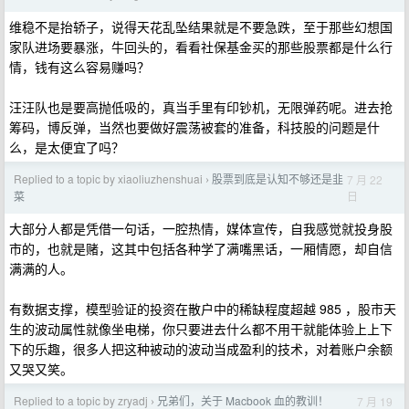
维稳不是抬轿子，说得天花乱坠结果就是不要急跌，至于那些幻想国
家队进场要暴涨，牛回头的，看看社保基金买的那些股票都是什么行
情，钱有这么容易赚吗？
汪汪队也是要高抛低吸的，真当手里有印钞机，无限弹药呢。进去抢
筹码，博反弹，当然也要做好震荡被套的准备，科技股的问题是什
么，是太便宜了吗？
Replied to a topic by xiaoliuzhenshuai
股票到底是认知不够还是韭
7 月 22
›
日
菜
大部分人都是凭借一句话，一腔热情，媒体宣传，自我感觉就投身股
市的，也就是赌，这其中包括各种学了满嘴黑话，一厢情愿，却自信
满满的人。
有数据支撑，模型验证的投资在散户中的稀缺程度超越 985 ，股市天
生的波动属性就像坐电梯，你只要进去什么都不用干就能体验上上下
下的乐趣，很多人把这种被动的波动当成盈利的技术，对着账户余额
又哭又笑。
Replied to a topic by zryadj
兄弟们，关于 Macbook 血的教训！
7 月 19
›