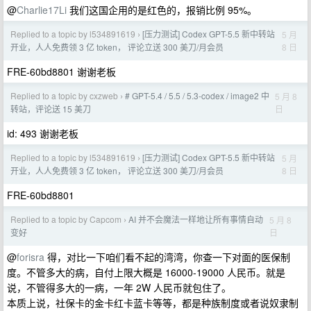
@
Charlie17Li
我们这国企用的是红色的，报销比例 95%。
Replied to a topic by l534891619
[压力测试] Codex GPT-5.5 新中转站
5 月
›
8 日
开业，人人免费领 3 亿 token， 评论立送 300 美刀/月会员
FRE-60bd8801 谢谢老板
Replied to a topic by cxzweb
# GPT-5.4 / 5.5 / 5.3-codex / image2 中
5 月 8
›
日
转站，评论送 15 美刀
id: 493 谢谢老板
Replied to a topic by l534891619
[压力测试] Codex GPT-5.5 新中转站
5 月
›
8 日
开业，人人免费领 3 亿 token， 评论立送 300 美刀/月会员
FRE-60bd8801
Replied to a topic by Capcom
AI 并不会魔法一样地让所有事情自动
5 月 8
›
日
变好
@
forisra
得，对比一下咱们看不起的湾湾，你查一下对面的医保制
度。不管多大的病，自付上限大概是 16000-19000 人民币。就是
说，不管得多大的一病，一年 2W 人民币就包住了。
本质上说，社保卡的金卡红卡蓝卡等等，都是种族制度或者说奴隶制