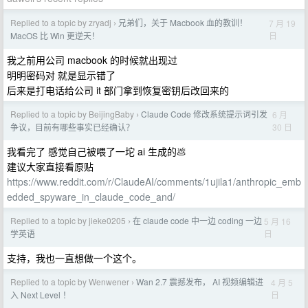
Replied to a topic by zryadj
兄弟们，关于 Macbook 血的教训！
7 月 19
›
日
MacOS 比 Win 更逆天！
我之前用公司 macbook 的时候就出现过
明明密码对 就是显示错了
后来是打电话给公司 it 部门拿到恢复密钥后改回来的
Replied to a topic by BeijingBaby
Claude Code 修改系统提示词引发
6 月
›
30 日
争议，目前有哪些事实已经确认？
我看完了 感觉自己被喂了一坨 ai 生成的💩
建议大家直接看原贴
https://www.reddit.com/r/ClaudeAI/comments/1ujila1/anthropic_emb
edded_spyware_in_claude_code_and/
Replied to a topic by jieke0205
在 claude code 中一边 coding 一边
5 月 16
›
日
学英语
支持，我也一直想做一个这个。
Replied to a topic by Wenwener
Wan 2.7 震撼发布， AI 视频编辑进
4 月 5
›
日
入 Next Level ！