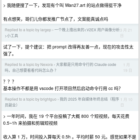
> 我随便搜了一下，发现有个叫 Wan27.art 的站点做得挺干净
有点想笑，哥们儿你都发推广节点了，文案能真诚点吗
Replied to a topic by largep
一个晚上撸出来的<V2EX 用户画像分析
3 月 21
›
日
>小工具
试了一下，提个建议：把 prompt 改得再友善一点，现在的攻击性太
强了。
Replied to a topic by Nexora
大家都是只用命令行的 Claude code
1 月
›
19 日
吗，自己想要看看代码怎么办 ？
？？？
基本操作不都是用 vscode 打开项目然后启动命令行用 cc 吗？
Replied to a topic by brightguo
我的 2025 年自媒体年终总结（程序
1 月 10
›
日
员副业）
> 一年时间，我在 19 个平台投稿了大概 800 个短视频，每天花费
0.5~1h 来拍摄和剪辑短视频
收入算 1 万，时间投入算每天 0.5h 。平均时薪 50 元。感觉如果不是