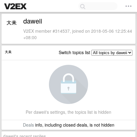
daweii
V2EX member #314537, joined on 2018-05-06 12:25:44
+08:00
Switch topics list
Per daweii's settings, the topics list is hidden
Deals
info, including closed deals, is not hidden
daweii's recent replies