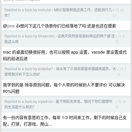
Replied to a topic by mohulai
MES 智能制造这类工作，还能流行几
6 月 29
›
日
年？
@
jjww
👍想问下这几个场景你们已经落地了吗 还是也还在摸索
Replied to a topic by ShawnShi
这两天突然发现鼠标侧边的两个键 还
3 月 6
›
日
能这么用
mac 的桌面切换很好用，也可以按照 app 设置，vscode 里设置成代
码的前进后退
Replied to a topic by eratpfus7
自从有了小孩后家庭矛盾越来越多，大
2 月 2
›
日
家帮我分析下怎么办好
我学到的是 除非原则问题，每个人带的时候别人不要评价 可以解决
80%问题
Replied to a topic by myadmin
鉴于明后天休息，想问下你们理想中
1 月 16
›
日
的生活是什么样的？
有一份内容有意思的工作，每年 1/3 时间来工作，剩下的时候自己支
配，打球，打游戏，爬山...