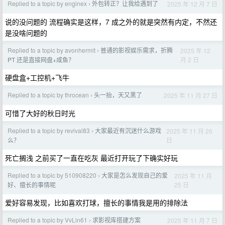
Replied to a topic by enginex
外包转正？让我给遇到了
2025 年 12 月 7 日
›
说的没问题的 流程确实是这样，7 成之外的就是突然有内定，不然还
是没啥问题的
Replied to a topic by avonhermit
普通的影视娱乐需求，折腾
2025 年 12
›
月 2 日
PT 还是直接网盘+咸鱼？
硬盘盒+工控机+飞牛
Replied to a topic by throcean
头一抬，天又黑了
2025 年 11 月 27 日
›
可惜了大好的秋日时光
Replied to a topic by revival83
大家最近有沉迷什么游戏
2025 年 11 月 26
›
日
么？
死亡搁浅 之前买了一直在吃灰 最近打开玩了下确实好玩
Replied to a topic by 510908220
大家是怎么发现自己的爱
2025 年 11 月
›
25 日
好、擅长的事情呢
爱好容易发现，比如喜欢打球，擅长的事情我是用的排除法
Replied to a topic by VvLin61
求影视库搭建方案
2025 年 11 月 7 日
›