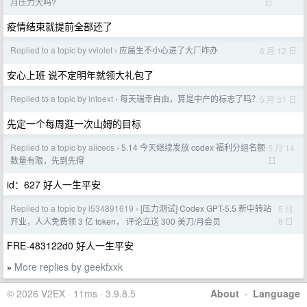
日
月压力大吗?
疫情结束就提前全部还了
Replied to a topic by vviolet
应届生不小心进了大厂咋办
6 月 12 日
›
安心上班 说不定明年就领大礼包了
Replied to a topic by intoext
每天瑞幸自由，算是中产的标志了吗？
5 月 31 日
›
先定一个每周逛一次山姆的目标
Replied to a topic by alicecs
5.14 今天继续发放 codex 福利分组名额
5 月 14
›
日
数量有限，先到先得
id：627 好人一生平安
Replied to a topic by l534891619
[压力测试] Codex GPT-5.5 新中转站
5 月
›
8 日
开业，人人免费领 3 亿 token， 评论立送 300 美刀/月会员
FRE-483122d0 好人一生平安
More replies by geekfxxk
»
© 2026 V2EX · 11ms · 3.9.8.5
About
·
Language