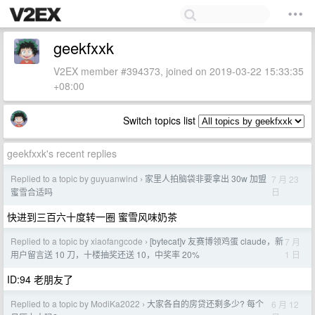
geekfxxk
V2EX member #394373, joined on 2019-03-22 15:33:35
+08:00
Switch topics list
geekfxxk's recent replies
Replied to a topic by guyuanwind
家里人拍脑袋非要拿出 30w 加盟
7 月 23
›
日
蜜雪合适吗
快进到三百六十度转一圈 蜜雪风味奶茶
Replied to a topic by xiaofangcode
[bytecat]v 友赛博领鸡蛋 claude，新
7 月
›
1 日
用户留言送 10 刀，十楼抽奖还送 10，中奖率 20%
ID:94 老朋友了
Replied to a topic by ModiKa2022
大家各自的房贷还剩多少? 每个
6 月 12
›