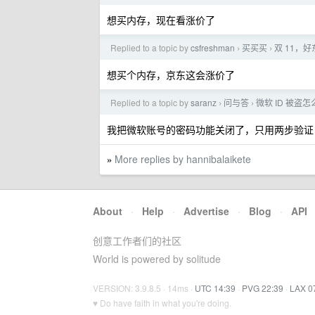
想买内存，现在看涨价了
Replied to a topic by
csfreshman
买买买
双 11，
›
›
想买个内存，京东这会涨价了
Replied to a topic by
saranz
问与答
微软 ID 被盗
›
›
我把微软账号的密码功能关闭了，只用两步验证
More replies by hannibalaikete
»
About
·
Help
·
Advertise
·
Blog
·
API
创意工作者们的社区
World is powered by solitude
VERSION: 3.9.8.5 · 14ms ·
UTC 14:39
·
PVG 22:39
·
LAX 0
♥ Do have faith in what you're doing.