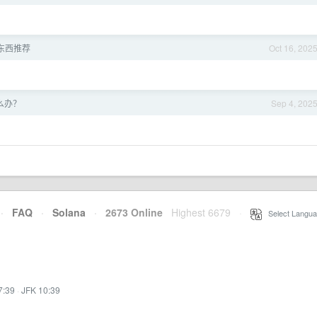
好东西推荐
Oct 16, 202
怎么办？
Sep 4, 202
·
FAQ
·
Solana
·
2673 Online
Highest 6679
·
Select Langua
7:39
·
JFK 10:39