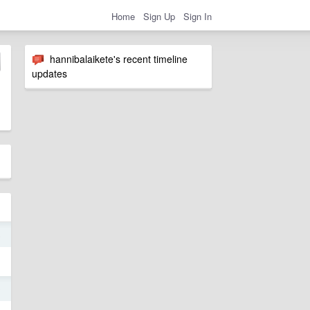
Home
Sign Up
Sign In
hannibalaikete's recent timeline
updates
6
0