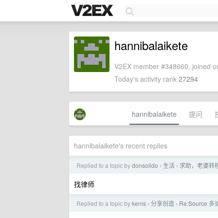
hannibalaikete
V2EX member #348660, joined on
Today's activity rank
27294
hannibalaikete
提问
hannibalaikete's recent replies
Replied to a topic by
donsolido
生活
求助，老婆转
›
›
找律师
Replied to a topic by
kenis
分享创造
Re:Source
›
›