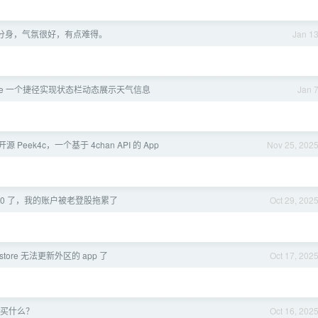
 的分身，气氛很好，有点难得。
Jan 1
one 一个捷径实现状态栏动态展示天气信息
Jan 
源 Peek4c，一个基于 4chan API 的 App
Nov 25, 202
000 了，我的账户被老登股拖累了
Oct 29, 202
p store 无法更新外区的 app 了
Oct 17, 202
买什么？
Oct 16, 202