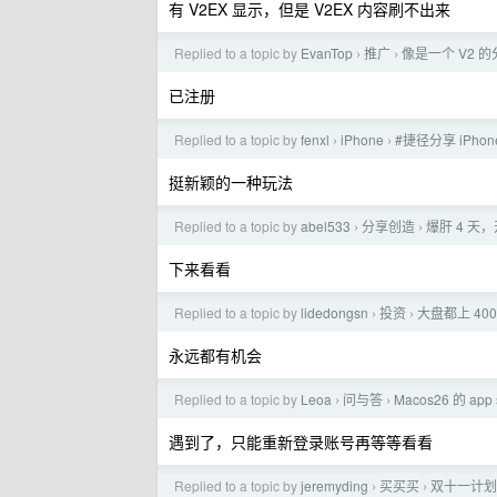
有 V2EX 显示，但是 V2EX 内容刷不出来
Replied to a topic by
EvanTop
推广
像是一个 V2
›
›
已注册
Replied to a topic by
fenxl
iPhone
#捷径分享 iPh
›
›
挺新颖的一种玩法
Replied to a topic by
abel533
分享创造
爆肝 4 天，开
›
›
下来看看
Replied to a topic by
lidedongsn
投资
大盘都上 4
›
›
永远都有机会
Replied to a topic by
Leoa
问与答
Macos26 的 ap
›
›
遇到了，只能重新登录账号再等等看看
Replied to a topic by
jeremyding
买买买
双十一计划
›
›