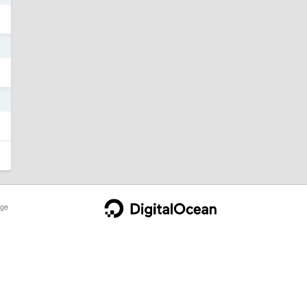
5
5
ge