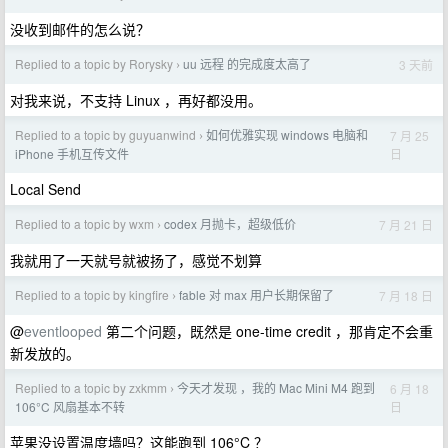
没收到邮件的怎么说？
Replied to a topic by Rorysky
uu 远程 的完成度太高了
3 天前
›
对我来说，不支持 Linux ，再好都没用。
Replied to a topic by guyuanwind
如何优雅实现 windows 电脑和
7 月 25
›
日
iPhone 手机互传文件
Local Send
Replied to a topic by wxm
codex 月抛卡，超级低价
7 月 21 日
›
我就用了一天就号就被扬了，感觉不划算
Replied to a topic by kingfire
fable 对 max 用户长期保留了
7 月 18 日
›
@
eventlooped
第二个问题，既然是 one-time credit ，那肯定不会重
新发放的。
Replied to a topic by zxkmm
今天才发现 ，我的 Mac Mini M4 跑到
6 月 18
›
日
106°C 风扇基本不转
苹果没设置温度墙吗？这能跑到 106°C ？