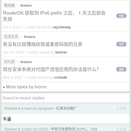
路由器
•
hronro
RouterOS 获取到 IPv6 prefix 之后， 1 天之后就会
12
失效
Oct 3, 2022 • Lastly replied by
raycheung
生活方式
•
hronro
有没有比较懂指纹锁或者密码锁的兄弟
17
Jun 16, 2022 • Lastly replied by
testver
问与答
•
hronro
现在安卓系统对付国产流氓应用的办法是什么？
22
May 9, 2022 • Lastly replied by
ccloudk
More topics by hronro
»
hronro's recent replies
Replied to a topic by zengyufei
红果自动翻广
2 天前
›
牛逼
Replied to a topic by CSGO
甲骨文免费降到 2CPU， 12G
3 天前
›