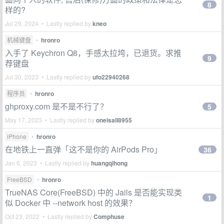
8
样的?
Jul 29, 2024 • Lastly replied by
kneo
机械键盘
•
hronro
入手了 Keychron Q8，手感太拉垮，已退货。求推
9
荐键盘
Jul 30, 2023 • Lastly replied by
ufo22940268
程序员
•
hronro
ghproxy.com 是不是不行了？
5
May 17, 2023 • Lastly replied by
oneisall8955
iPhone
•
hronro
在地铁上一直弹「这不是你的 AirPods Pro」
36
Jan 6, 2023 • Lastly replied by
huangqihong
FreeBSD
•
hronro
TrueNAS Core(FreeBSD) 中的 Jails 是否能实现类
1
似 Docker 中 --network host 的效果？
Oct 23, 2022 • Lastly replied by
Comphuse