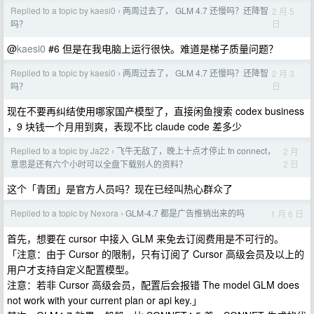
Replied to a topic by kaesi0
两周过去了， GLM 4.7 还慢吗？还降智
2 月 5
›
日
吗？
@
kaesi0
#6 但是在我电脑上运行很快。难道是梯子质量问题？
Replied to a topic by kaesi0
两周过去了， GLM 4.7 还慢吗？还降智
2 月 3
›
日
吗？
现在不要再纠结使用哪家国产模型了，直接闲鱼搜索 codex business
，9 块钱一个月用到爽，表现不比 claude code 差多少
Replied to a topic by Ja22
飞牛无敌了，晚上十点才停止 fn connect，
2 月
›
2 日
意思是还有六个小时可以全盘下载别人的资料？
这个「青团」是官方人员吗？现在已经叫热心群众了
Replied to a topic by Nexora
GLM-4.7 都是广告推销出来的吗
1 月 6 日
›
首先，想要在 cursor 中接入 GLM 来免去订阅费用是不可行的。
「注意：由于 Cursor 的限制，只有订阅了 Cursor 高级会员及以上的
用户才支持自定义配置模型。
注意：若非 Cursor 高级会员，配置后会报错 The model GLM does
not work with your current plan or api key.」