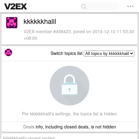
kkkkkkhalil
V2EX member #458423, joined on 2019-12-10 11:53:30
+08:00
Switch topics list
Per kkkkkkhalil's settings, the topics list is hidden
Deals
info, including closed deals, is not hidden
kkkkkkhalil's recent replies