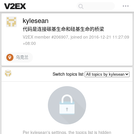
kylesean
代码是连接碳基生命和硅基生命的桥梁
V2EX member #206907, joined on 2016-12-21 11:27:09
+08:00
乌克兰
Switch topics list
Per kylesean's settings, the topics list is hidden