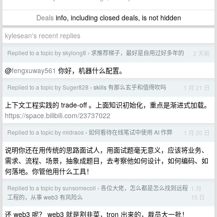
Deals
info, including closed deals, is not hidden
kylesean's recent replies
Replied to a topic by skylong8
求推荐梯子，最好是自用过好多年的
2 天前
›
@
fengxuway561
你好，机器什么配置。
Replied to a topic by Suger828
skills 有那么玄乎和值得吹吗
1 月 21 日
›
上下文工程实践的 trade-off 。上面知识初始化，重点是渐进式加载。
https://space.bilibili.com/23737022
Replied to a topic by midraos
如何看待在线笔试中使用 AI 作弊
1 月 20 日
›
说明你还在用传统的思路面试人，用面试题毫无意义，应该将业务、
需求、流程、场景，抽象成题目，去考察他如何设计，如何编码、如
何落地。你管他用什么工具！
Replied to a topic by sunsomecoll
各位大佬，怎么都是怎么找到远程
1 月
›
15 日
工程的，从事 web3 有风险么
还 web3 呢？ web3 就是割韭菜，tron 出来的，裁员大一批！