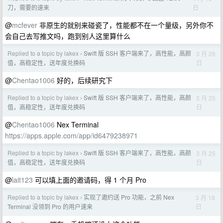
日
刀，需要的速来
@
mcfever
非原生的就别来碰瓷了，性能都不在一个量级，另外你不
会自己去写推文吗，跑到别人这里算什么
Replied to a topic by lakex
Swift 版 SSH 客户端来了，高性能，高颜
3 月 26
›
日
值，高稳定性，送年度兑换码
@
Chentao1006
好的，后续研究下
Replied to a topic by lakex
Swift 版 SSH 客户端来了，高性能，高颜
3 月 25
›
日
值，高稳定性，送年度兑换码
@
Chentao1006
Nex Terminal
https://apps.apple.com/app/id6479238971
Replied to a topic by lakex
Swift 版 SSH 客户端来了，高性能，高颜
3 月 25
›
日
值，高稳定性，送年度兑换码
@
lait123
可以填上面的邀请码，得 1 个月 Pro
Replied to a topic by lakex
实现了邀约送 Pro 功能，之前 Nex
3 月 18
›
日
Terminal 没领到 Pro 的用户速来