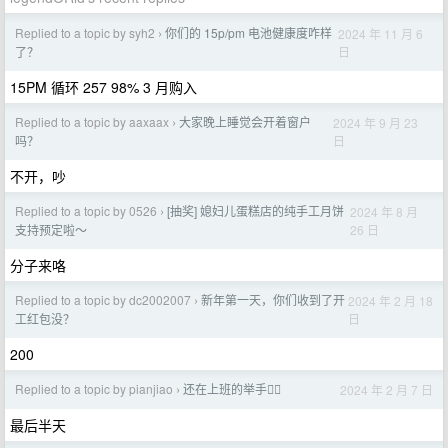
Replied to a topic by syh2
你们的 15p/pm 电池健康度咋样
2024 年 11 月 6
›
日
了？
15PM 循环 257 98% 3 月购入
Replied to a topic by aaxaax
大家晚上睡觉会开着窗户
2024 年 9 月 23
›
日
吗？
不开，吵
Replied to a topic by 0526
[抽奖] 媳妇儿蛋糕店的纯手工月饼
2024 年 8 月
›
26 日
支持预定啦～
分子来咯
Replied to a topic by dc2002007
新年第一天，你们收到了开
2024 年 2 月 18
›
日
工红包没？
200
Replied to a topic by pianjiao
还在上班的举手🙋‍♂️
2024 年 2 月 7 日
›
最后半天