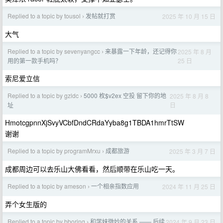
Replied to a topic by tousol
发帖就打赏
2025 年 10 月 15 日
›
大气
Replied to a topic by sevenyangcc
来暴露一下年龄，还记得你
2025 年 8 月
›
25 日
用的第一款手机吗？
索尼爱立信
Replied to a topic by gzldc
5000 枚$v2ex 空投 留下你的地
2025 年 8 月 8
›
日
址
HmotcgpnnXjSvyVCbfDndCRdaYyba8g1TBDA1hmrTtSW
谢谢
Replied to a topic by programMrxu
成都旅游
2025 年 3 月 7 日
›
成都周边可以去乐山大佛看看，然后顺带在乐山吃一天。
Replied to a topic by ameson
一个相亲指数应用
2024 年 11 月 25 日
›
弄个女生版的
Replied to a topic by bboring
和学妹微妙的关系 —— 后续
2024 年 9 月 23 日
›