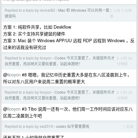
Replied to a topic by revival83
Mac 和 Windows 可以共用一套
2 小时 5 分钟
›
前
键鼠吗
方案 1: 纯软件共享，比如 Deskflow
方案 2: 买个支持共享键鼠的硬件
方案 3: Mac 装个 Windows APP/UU 远程 RDP 远程到 Windows ，反
过来的话我没有研究过
Replied to a topic by licoycn
Codex 今天又重置了，关键是昨天才
5 小时 54
›
分钟前
自然重置，而且明天又要给重置，站起来蹬吧！
@
licoycn
#8 嗯嗯，我记忆中历史重置大多是在东八区凌晨到上午，
所以对东八区用户来说周二重置的概率更大
Replied to a topic by licoycn
Codex 今天又重置了，关键是昨天才
6 小时 32
›
分钟前
自然重置，而且明天又要给重置，站起来蹬吧！
@
licoycn
#3 Tibo 说周一还有一次，他们周一工作时间应该对应东八
区周二凌晨到上午吧
Replied to a topic by zw2019
codex 似乎要重置啦
1 天前
›
还有不到 1 小时我就自然重置了