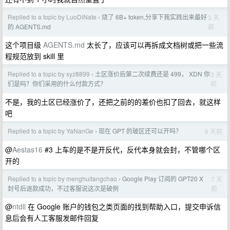
Replied to a topic by LuoDiNate
烧了 6B+ token,分享下我实践出来最好
3 天
›
前
的 AGENTS.md
这个项目级
AGENTS.md
太长了，应该可以再拆成文档树或把一些流
程规范放到 skill 里
Replied to a topic by xyz8899
土区涨价后第二次续费还是 499， XDN 你
3 天
›
前
们是吗？你们采用的什么付款方式？
不是，我的土区已经涨价了，还把之前的的差价也扣了回去，就这样
吧
Replied to a topic by YaNanGe
现在 GPT 的玻区还可以开吗？
6 天前
›
@
Aestas16
#3 上车的是不是开反代，反代本身就会封，不管哪个区
开的
Replied to a topic by menghuitangchao
Google Play 订阅的 GPT20 X
7 天
›
前
封号后退款成功，不过客服说这次是破例
@
ntdll
在 Google 账户的钱包之类页面的找到帮助入口，提交申诉信
息后会有人工客服发邮件回复