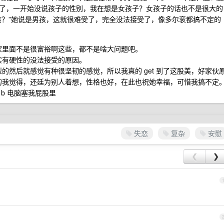
了，一开始没说孩子的性别，我在想是女孩子？女孩子的话也不是很大的
孩？”她说是男孩，这就很难受了，完全没法接受了，像多尔衮都搞不定的
家里面不是很富裕啊这些，都不是啥大问题吧。
实有硬性的没法接受的原因。
的然后就感觉有种很坚韧的感觉，所以我真的 get 到了这股美，好家伙
的我觉得，还廷为别人着想，性格也好，在此也祝她幸福，可惜我搞不定
 b 电脑塞我屁股里
失恋
复杂
安慰
❮
❯