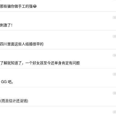
那些骗你做手工的强😂
3
刺激了！
3
四川里面这些人结婚很早的
3
了解就知道了，一个好女孩至今还单身肯定有问题
3
GG 吧。
3
(而且估计还没钱)
3