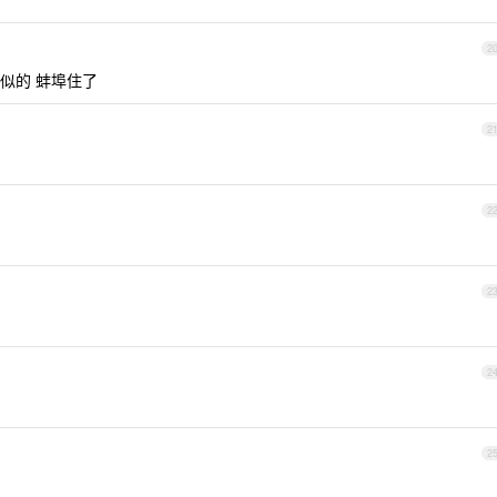
2
似的 蚌埠住了
2
2
2
2
2