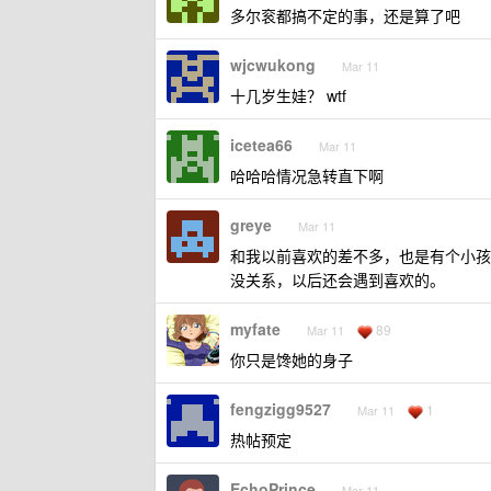
多尔衮都搞不定的事，还是算了吧
wjcwukong
Mar 11
十几岁生娃？ wtf
icetea66
Mar 11
哈哈哈情况急转直下啊
greye
Mar 11
和我以前喜欢的差不多，也是有个小孩
没关系，以后还会遇到喜欢的。
myfate
89
Mar 11
你只是馋她的身子
fengzigg9527
1
Mar 11
热帖预定
EchoPrince
Mar 11