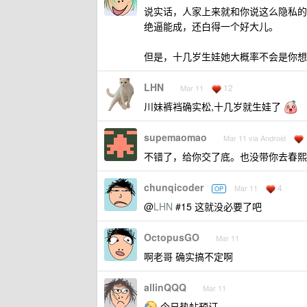
说实话，人家上来就和你说这么隐私的
绝逼能成，还白得一个好大儿。
但是，十几岁生娃她大概率不会是你想
LHN
12
Mar 11
川妹裤裆确实松,十几岁就生娃了
supemaomao
Mar 11 via Android
不错了，给你交了底。也没带你去春熙
chunqicoder
4
Mar 11
OP
@
LHN
#15 这就没必要了吧
OctopusGO
Mar 11
啊老哥 确实搞不定啊
allinQQQ
Mar 11
今日热帖预订