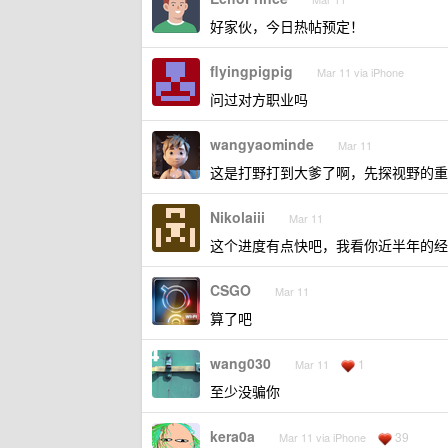
好家伙，今日热帖预定！
flyingpigpig
Mar 11 via iPhone
问过对方职业吗
wangyaominde
Mar 11
这是打野打到大爹了啊，先探视野的重
Nikolaiii
Mar 11
这个进度有点快吧，我看你近半年的经
CSGO
Mar 11
算了吧
wang030
1
Mar 11
至少没骗你
kera0a
39
Mar 11 via iPhone