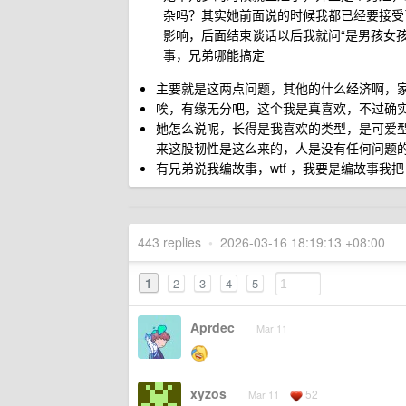
杂吗？其实她前面说的时候我都已经要接受
影响，后面结束谈话以后我就问“是男孩女
事，兄弟哪能搞定
主要就是这两点问题，其他的什么经济啊，
唉，有缘无分吧，这个我是真喜欢，不过确
她怎么说呢，长得是我喜欢的类型，是可爱型
来这股韧性是这么来的，人是没有任何问题
有兄弟说我编故事，wtf ，我要是编故事我把
443 replies
•
2026-03-16 18:19:13 +08:00
1
2
3
4
5
Aprdec
Mar 11
xyzos
52
Mar 11