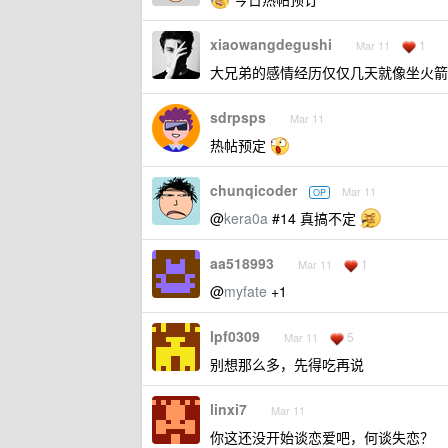
xiaowangdegushi
1
Mar 11
大兄弟的感情经历仅仅几天就像坐火箭
sdrpsps
Mar 11
热帖预定
chunqicoder
Mar 11
OP
@
kera0a
#14 真搞不定
aa518993
1
Mar 11
@
myfate
+1
lpf0309
5
Mar 11
别想那么多，先得吃再说
linxi7
Mar 11
你这还没开始谈恋爱吧，何谈失恋？