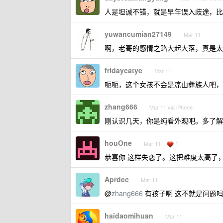
人是坦诚不错，就是早年误入歧途，比
yuwancumian27149
Mar 11
啊，老哥的感情之路大起大落，真是太
fridaycatye
Mar 11
呃呃，这个女孩不会是凉山彝族人吧，
zhang666
Mar 11 via iPhone
刚认识几天，你是纯看外观吧。多了解
houOne
1
Mar 11
恭喜你 这样失恋了。这把难度太高了，
Aprdec
Mar 11
@
zhang666
有孩子啊 这不就是问题吗
haidaomihuan
Mar 11