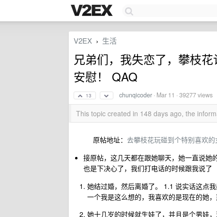
V2EX
生活
›
兄弟们，我失恋了，攀枝花
安慰！ QAQ
chunqicoder
·
Mar 11
· 39277 views
13
This topic created in 148 days ago, the info
原帖地址：
去攀枝花玩碰到个特别喜欢的
接原帖，这几天都在跟她聊天，她一直说她的
也是下决心了，我们打电话的时候跟我说了
她结过婚，然后离婚了。 1.1 说实话这点
一个我是这么想的，我喜欢的是现在的她，
她十几岁的时候就生娃了，并且是个男娃，现