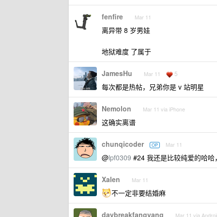
fenfire
Mar 11
离异带 8 岁男娃
地狱难度 了属于
JamesHu
5
Mar 11
每次都是热帖，兄弟你是 v 站明星
Nemolon
Mar 11 via iPhone
这确实离谱
chunqicoder
Mar 11
OP
@
lpf0309
#24 我还是比较纯爱的哈
Xalen
Mar 11
不一定非要结婚麻
daybreakfangyang
Mar 11 via Androi