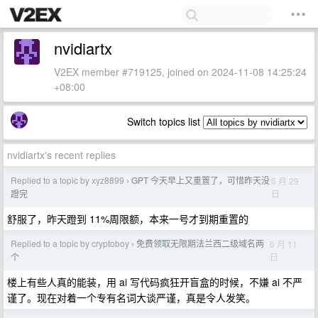
nvidiartx
V2EX member #719125, joined on 2024-11-08 14:25:24
+08:00
Switch topics list
nvidiartx's recent replies
Replied to a topic by xyz8899
GPT 今天早上又重置了，可惜昨天没
6 月 29
›
日
蹬完
舒服了，昨天蹬到 11%周限额，本来一号才到期重置的
Replied to a topic by cryptoboy
免费领取无限期法兰西二级域名两
6 月 11
›
日
个
楼上有些人真的能装，用 ai 写代码疯狂开盲盒的时候，不嫌 ai 不严
谨了。现在对着一个专有名词大谈严谨，真是令人发笑。