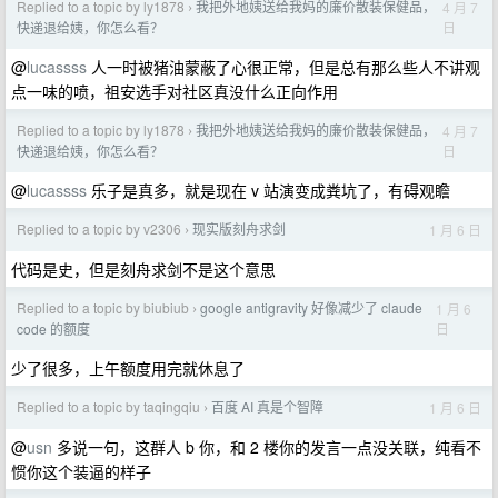
Replied to a topic by ly1878
我把外地姨送给我妈的廉价散装保健品，
4 月 7
›
日
快递退给姨，你怎么看？
@
lucassss
人一时被猪油蒙蔽了心很正常，但是总有那么些人不讲观
点一味的喷，祖安选手对社区真没什么正向作用
Replied to a topic by ly1878
我把外地姨送给我妈的廉价散装保健品，
4 月 7
›
日
快递退给姨，你怎么看？
@
lucassss
乐子是真多，就是现在 v 站演变成粪坑了，有碍观瞻
Replied to a topic by v2306
现实版刻舟求剑
1 月 6 日
›
代码是史，但是刻舟求剑不是这个意思
Replied to a topic by biubiub
google antigravity 好像减少了 claude
1 月 6
›
日
code 的额度
少了很多，上午额度用完就休息了
Replied to a topic by taqingqiu
百度 AI 真是个智障
1 月 6 日
›
@
usn
多说一句，这群人 b 你，和 2 楼你的发言一点没关联，纯看不
惯你这个装逼的样子