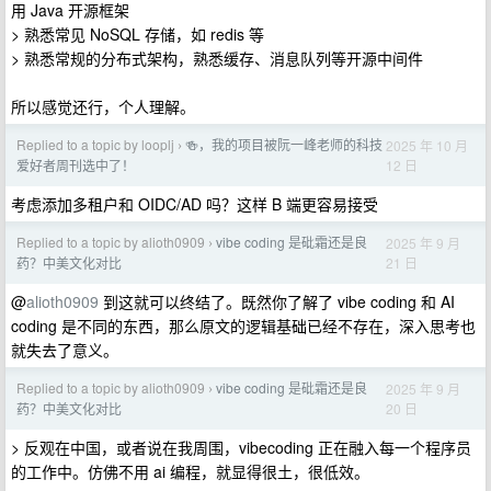
用 Java 开源框架
> 熟悉常见 NoSQL 存储，如 redis 等
> 熟悉常规的分布式架构，熟悉缓存、消息队列等开源中间件
所以感觉还行，个人理解。
Replied to a topic by looplj
🍻，我的项目被阮一峰老师的科技
2025 年 10 月
›
12 日
爱好者周刊选中了！
考虑添加多租户和 OIDC/AD 吗？这样 B 端更容易接受
Replied to a topic by alioth0909
vibe coding 是砒霜还是良
2025 年 9 月
›
21 日
药？中美文化对比
@
alioth0909
到这就可以终结了。既然你了解了 vibe coding 和 AI
coding 是不同的东西，那么原文的逻辑基础已经不存在，深入思考也
就失去了意义。
Replied to a topic by alioth0909
vibe coding 是砒霜还是良
2025 年 9 月
›
20 日
药？中美文化对比
> 反观在中国，或者说在我周围，vibecoding 正在融入每一个程序员
的工作中。仿佛不用 ai 编程，就显得很土，很低效。