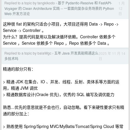
Replied to a topic by tangkikodo
基于 Pydantic-Resolve 和 FastAPI-
1 月
›
12
Voyager 的 Clean Architecture 实践 -- 一套面向复杂业务场景的 Python
日
Web 开发方法论
这种很 flat 的架构只适合小项目，大项目还得用 Data -> Repo ->
Service -> Controller 。
为什么？提高代码复用以及解决循环依赖。Controller 依赖多个
Service ，Service 依赖多个 Repo ，Repo 依赖多个 Data 。
Replied to a topic by balaWgc
五年 Java 开发真能精通这么
2025 年 11 月 14
›
日
多技术吗
精通的部分只有：
> 精通 JDK 在集合、IO 、并发、线程、反射、类体系等方面的运
用，精通 JVM 调优
> 精通数据库设计(Oracle 优先)，优秀的 SQL 编写及调优能力
熟悉...优先的意思就是不会也行，自动忽略。看下来硬性要求只有精
通的部分加上：
> 熟练使用 Spring/Spring MVC/MyBatis/Tomcat/Spring Cloud 等常