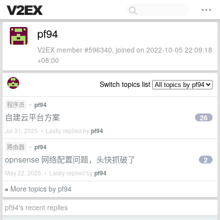
pf94
V2EX member #596340, joined on 2022-10-05 22:09:18
+08:00
Switch topics list
程序员
•
pf94
自建云平台方案
26
Jul 31, 2025 • Lastly replied by
pf94
路由器
•
pf94
opnsense 网络配置问题，头快抓破了
2
May 22, 2025 • Lastly replied by
pf94
More topics by pf94
»
pf94's recent replies