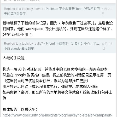
Replied to a topic by movelf
Postman 不小心离开 Team 导致所有历
7 月 28
›
日
史的请求丢失了
我特地翻了下我的邮件记录，因为 7 年前我也干过这事儿，最后也没
找回来。他们 workspace 的设计挺坑的，到现在居然还是这个样子，
好在我已经不用了。
Replied to a topic by revlis7
对 curl 下载脚本一定要万分小心，早上
6 月 25
›
日
下载 claude 差点翻车
大概的手段是：
构造一段 AI 的对话记录，并将其中的 curl 命令指向一段恶意脚本
然后在 google 购买推广链接，将之前构造的对话记录显示在第一页
（这里我当时应该是没看仔细，误以为是非推广链接）
用户打开后自动下载远程脚本执行，弹窗提示要求输入密码
如果你输了密码，那么所有的本地机密文件就会开始被读取打包并上
传
具体报告可以看这里：
https://www.cisecurity.org/insights/blog/macsync-stealer-campaign-