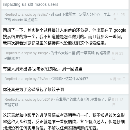
impacting-us-sltt-macos-users
Replied to a topic by revlis7
对 curl 下载脚本一定要万分小心，早上
6 月 25
›
日
下载 claude 差点翻车
回想了一下，其实整个过程最让人麻痹的环节是，他出现在了 google
搜索结果的第一个，我不知道他是怎么做到的。而且就那么一瞬间，
我再次翻看浏览记录里的链接再也没能找到这个搜索结果。
Replied to a topic by Tsing2
为什么大城市里 [周一早高峰] 的路况特
6 月 23
›
日
别糟糕呢？
有些人周末出城/回老家/住郊区，周一回城里
Replied to a topic by 27v2er
恒顺醋业这是什么操作？
6 月 10 日
›
你还真是为了这碟醋包了顿饺子啊
Replied to a topic by burp2019
商业量产的载人变形机甲发布了，是
5 月 12
›
日
不是可以..
这玩意就和电影里的透明屏幕或者透明手机一样，我不知道该怎么形
容这种大众幻觉，反正就是乍一看很酷炫，甚至有点迷人，但是仔细
想想没有任何实用价值，不解决任何实际问题的东西。