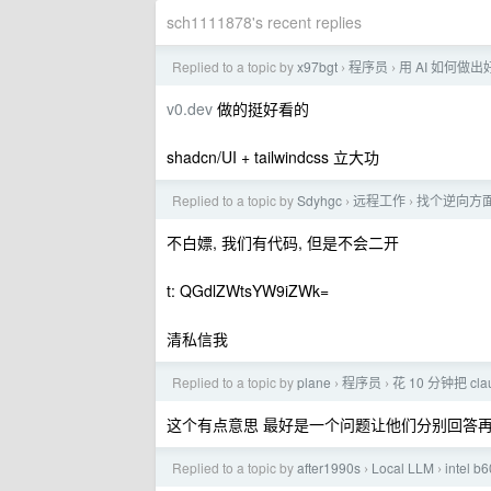
sch1111878's recent replies
Replied to a topic by
x97bgt
程序员
用 AI 如何做
›
›
v0.dev
做的挺好看的
shadcn/UI + tailwindcss 立大功
Replied to a topic by
Sdyhgc
远程工作
找个逆向方
›
›
不白嫖, 我们有代码, 但是不会二开
t: QGdlZWtsYW9iZWk=
清私信我
Replied to a topic by
plane
程序员
花 10 分钟把 c
›
›
这个有点意思 最好是一个问题让他们分别回答
Replied to a topic by
after1990s
Local LLM
intel 
›
›