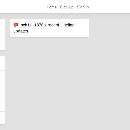
Home
Sign Up
Sign In
sch1111878's recent timeline
updates