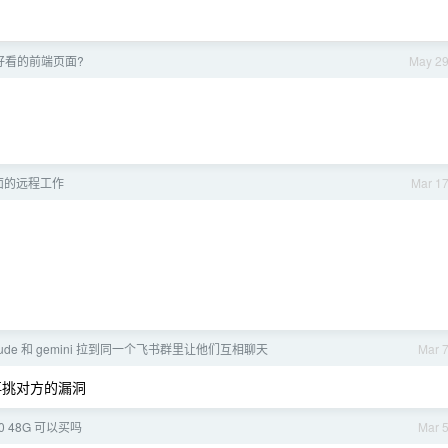
出好看的前端页面?
May 2
面的远程工作
Mar 1
laude 和 gemini 拉到同一个飞书群里让他们互相聊天
Mar 
再挑对方的漏洞
b60 48G 可以买吗
Mar 