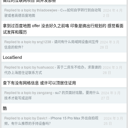
做过的互联网项目 高并发那些
Replied to a topic by thiiadoewjwe
C++如何自学转行到自动驾
2024 年 4 月
›
2 日
驶或者高德百度地图
拿到过百度地图 offer 没去好久之前咯 印象是搞出行规划的 感觉看面
试发挥和履历
Replied to a topic by snyj1238
请问有什么局域网设备间互传
2024 年 3 月
›
28 日
信息的软件？
LocalSend
Replied to a topic by huahuaccc
苦于二房东不给办，求靠谱的
2024 年 3 月
›
28 日
代办上海居住证联系方式
查下有没有网格信息 或许可以顶居住证用
Replied to a topic by zangzang
su7 的页面好炫酷，要用什么
2024 年 3 月
›
27 日
技术才能写成这样
酷
Replied to a topic by Davic1
iPhone 15 Pro Max 外出自拍视
2024 年 3 月
›
25 日
频，有什么推荐的手持设备吗？