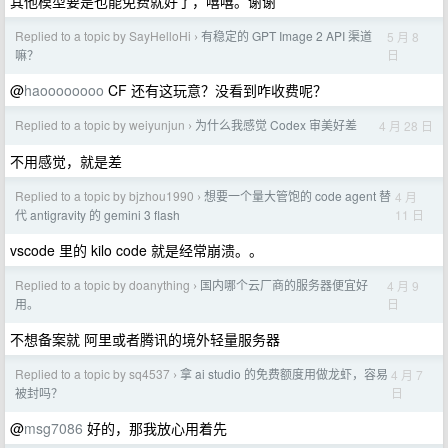
其他模型要是也能免费就好了，嘻嘻。谢谢
Replied to a topic by SayHelloHi
有稳定的 GPT Image 2 API 渠道
5 月 8
›
日
嘛？
@
haoooooooo
CF 还有这玩意？没看到咋收费呢？
Replied to a topic by weiyunjun
为什么我感觉 Codex 审美好差
4 月 28 日
›
不用感觉，就是差
Replied to a topic by bjzhou1990
想要一个量大管饱的 code agent 替
4 月
›
11 日
代 antigravity 的 gemini 3 flash
vscode 里的 kilo code 就是经常崩溃。。
Replied to a topic by doanything
国内哪个云厂商的服务器便宜好
4 月 9
›
日
用。
不想备案就 阿里或者腾讯的境外轻量服务器
Replied to a topic by sq4537
拿 ai studio 的免费额度用做龙虾，容易
4 月 7
›
日
被封吗？
@
msg7086
好的，那我放心用着先