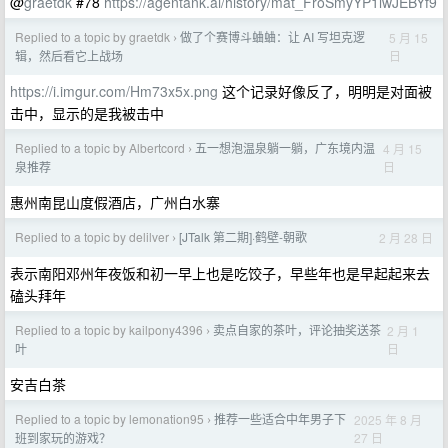
@
graetdk
#78
https://agentank.ai/history/mat_FroSmyYP1lwJEBYf9
Replied to a topic by graetdk
做了个赛博斗蛐蛐：让 AI 写坦克逻
5 月 15
›
日
辑，然后看它上战场
https://i.imgur.com/Hm73x5x.png
这个记录好像反了，明明是对面被
击中，显示的是我被击中
Replied to a topic by Albertcord
五一想泡温泉躺一躺，广东境内温
4 月 15
›
日
泉推荐
惠州南昆山度假酒店，广州白水寨
Replied to a topic by delilver
[JTalk 第二期]·鹤壁-朝歌
2 月 28 日
›
表示南阳邓州年夜饭和初一早上也是吃饺子，早些年也是早起起来去
磕头拜年
Replied to a topic by kailpony4396
卖点自家的茶叶，评论抽奖送茶
2 月 1
›
日
叶
安吉白茶
Replied to a topic by lemonation95
推荐一些适合中年男子下
2025 年 8 月
›
27 日
班到家玩的游戏？