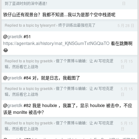
日
到了蓝调时刻的深中通道！
铁仔山还有观景台？我都不知道...我以为是那个空中栈道呢
Replied to a topic by tylearymf
终于训练出最强坦克了
5 月 28 日
›
@
graetdk
#51
https://agentank.ai/history/mat_KjNSGumTxtNGQiaTO
看在跳舞啊
😂
Replied to a topic by graetdk
做了个赛博斗蛐蛐：让 AI 写坦克逻
5 月 15
›
日
辑，然后看它上战场
@
graetdk
#84 对，就是日志，我截图了
Replied to a topic by graetdk
做了个赛博斗蛐蛐：让 AI 写坦克逻
5 月 15
›
日
辑，然后看它上战场
@
graetdk
#82 我是 houlixie ，我赢了，显示 houlixie 被击中，不应
该是 monlite 被击中？
Replied to a topic by graetdk
做了个赛博斗蛐蛐：让 AI 写坦克逻
5 月 15
›
日
辑，然后看它上战场