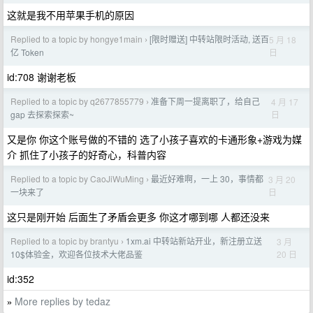
这就是我不用苹果手机的原因
Replied to a topic by hongye1main
[限时赠送] 中转站限时活动, 送百
5 月 18
›
日
亿 Token
id:708 谢谢老板
Replied to a topic by q2677855779
准备下周一提离职了，给自己
4 月 17
›
日
gap 去探索探索~
又是你 你这个账号做的不错的 选了小孩子喜欢的卡通形象+游戏为媒
介 抓住了小孩子的好奇心，科普内容
Replied to a topic by CaoJiWuMing
最近好难啊，一上 30，事情都
3 月 20
›
日
一块来了
这只是刚开始 后面生了矛盾会更多 你这才哪到哪 人都还没来
Replied to a topic by brantyu
1xm.ai 中转站新站开业，新注册立送
3 月
›
20 日
10$体验金，欢迎各位技术大佬品鉴
id:352
More replies by tedaz
»