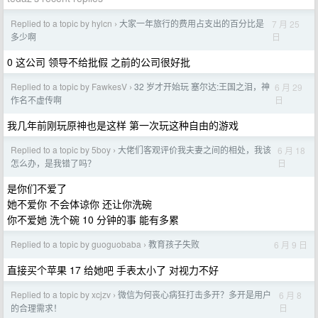
Replied to a topic by hylcn
大家一年旅行的费用占支出的百分比是
7 月 25
›
日
多少啊
0 这公司 领导不给批假 之前的公司很好批
Replied to a topic by FawkesV
32 岁才开始玩 塞尔达:王国之泪，神
6 月 29
›
日
作名不虚传啊
我几年前刚玩原神也是这样 第一次玩这种自由的游戏
Replied to a topic by 5boy
大佬们客观评价我夫妻之间的相处，我该
6 月 18
›
日
怎么办，是我错了吗？
是你们不爱了
她不爱你 不会体谅你 还让你洗碗
你不爱她 洗个碗 10 分钟的事 能有多累
Replied to a topic by guoguobaba
教育孩子失败
6 月 9 日
›
直接买个苹果 17 给她吧 手表太小了 对视力不好
Replied to a topic by xcjzv
微信为何丧心病狂打击多开？多开是用户
6 月 8
›
日
的合理需求！