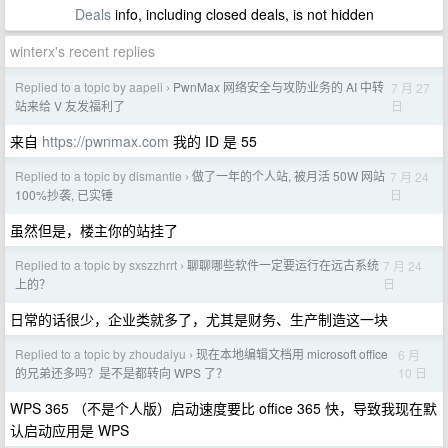
Deals
info, including closed deals, is not hidden
winterx's recent replies
Replied to a topic by aapeli
PwnMax 网络安全与攻防业务的 AI 中转
7 月 27
›
日
站来给 V 友发福利了
来自
https://pwnmax.com
我的 ID 是 55
Replied to a topic by dismantle
做了一年的个人站, 被月活 50W 网站
7 月 24
›
日
100%抄袭, 已实锤
虽然但是，楼主你的站挂了
Replied to a topic by sxszzhrrt
聊聊哪些软件一定要运行在远古系统
7 月 24
›
日
上的？
日常的话很少，企业类就多了，尤其是财务、生产制造这一块
Replied to a topic by zhoudaiyu
现在本地编辑文档用 microsoft office
6 月
›
10 日
的兄弟还多吗？是不是都转向 WPS 了？
WPS 365 （不是个人版）启动速度要比 office 365 快，导致我现在默
认启动应用是 WPS