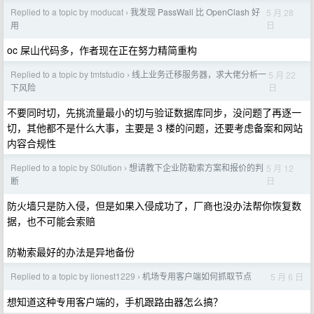
Replied to a topic by moducat
我发现 PassWall 比 OpenClash 好
5 月 28
›
日
用
oc 屎山代码多，作者现在正在努力精简重构
Replied to a topic by tmtstudio
线上业务迁移服务器，求大佬分析一
5 月 22
›
日
下风险
不要同时切，先挑流量最小的切与验证数据库同步，没问题了再逐一
切，其他都不是什么大事，主要是 3 楼的问题，还要考虑备案和网站
内容合规性
Replied to a topic by S0lution
想请教下企业防勒索方案和报价的判
5 月 12
›
日
断
防火墙只是防入侵，但是如果入侵成功了，厂商也没办法帮你恢复数
据，也不可能会索赔
防勒索最好的办法是异地备份
Replied to a topic by lionest1229
机场专用客户端如何抓取节点
5 月 6 日
›
想知道这种专用客户端的，手机跟路由器怎么搞？