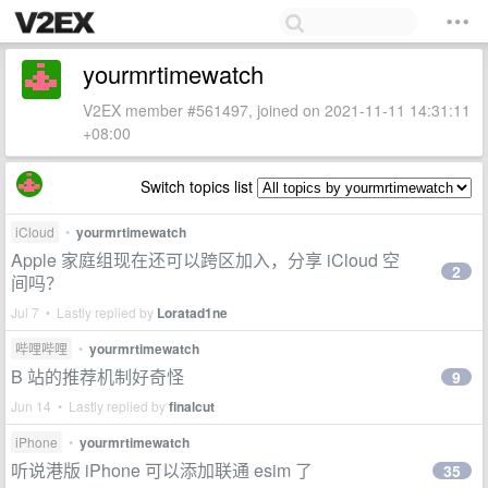
yourmrtimewatch
V2EX member #561497, joined on 2021-11-11 14:31:11
+08:00
Switch topics list
iCloud
•
yourmrtimewatch
Apple 家庭组现在还可以跨区加入，分享 iCloud 空
2
间吗？
Jul 7 • Lastly replied by
Loratad1ne
哔哩哔哩
•
yourmrtimewatch
B 站的推荐机制好奇怪
9
Jun 14 • Lastly replied by
finalcut
iPhone
•
yourmrtimewatch
听说港版 iPhone 可以添加联通 esim 了
35