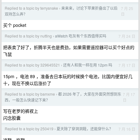
Replied to a topic by terrysnake
来来来，讨论下苹果折叠出了以后
7 月 25
›
日
双持怎么弄？
买个 pocket
Replied to a topic by nutting
aWatch 吃灰有个东西值得买吗
7 月 24 日
›
把表卖了好了，折腾半天也是费劲，如果需要遥控器可以买个好点的
飞鼠
Replied to a topic by 329645521
还有人和我一样在用 12pm 吗
7 月 17 日
›
15pm ，电池 89 ，准备去日本玩的时候换个电池，比国内便宜好几
十，现在不换以后涨价了
Replied to a topic by bamxme
都 2026 年了，大家在外面突然想到东
7 月 17
›
日
西，一般怎么快速记下来？
写在老罗的裤衩上
闪念胶囊
Replied to a topic by 250419
夏天除了穿洞洞鞋，还能穿什么？
7 月 16 日
›