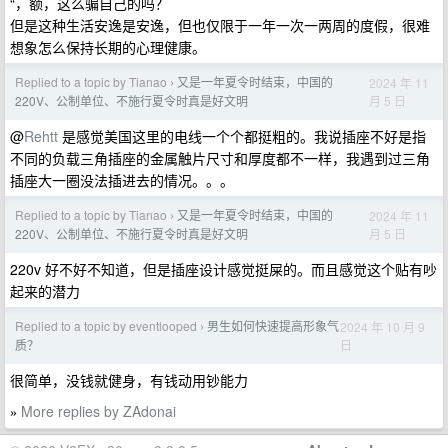
“，额，这么骗自己的吗？
但是这种生活安逸是安逸，但也仅限于一年一次一两周的度假，很难
想象怎么保持长期的心理健康。
Replied to a topic by Tianao
又是一年夏令时结束，中国的
2024 年 11
›
月 5 日
220V、公制单位、不施行夏令时真是好文明
@
Rehtt
是感觉美国这里的电线一个个都挺粗的。我说插座不好是指
不同的负载三角插座的金属触片尺寸和厚度都不一样，我遇到过三角
插座大一圈没法插进去的情况。。。
Replied to a topic by Tianao
又是一年夏令时结束，中国的
2024 年 11
›
月 5 日
220V、公制单位、不施行夏令时真是好文明
220v 好不好不知道，但是插座设计感觉挺屎的。而且感觉这个贴有吵
起来的潜力
Replied to a topic by eventlooped
男生如何快速提高形象气
2024 年 10 月 9
›
日
质？
很简单，没钱就健身，有钱动用钞能力
More replies by ZAdonai
»