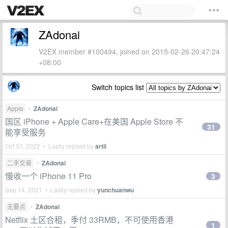
ZAdonai
V2EX member #100494, joined on 2015-02-26 20:47:24
+08:00
Switch topics list
Apple
•
ZAdonai
国区 iPhone + Apple Care+在美国 Apple Store 不
31
能享受服务
Oct 31, 2022 • Lastly replied by
artii
二手交易
•
ZAdonai
慢收一个 iPhone 11 Pro
3
Sep 14, 2021 • Lastly replied by
yunchuanwu
无要点
•
ZAdonai
Netflix 土区合租，季付 33RMB，不可使用香港
1