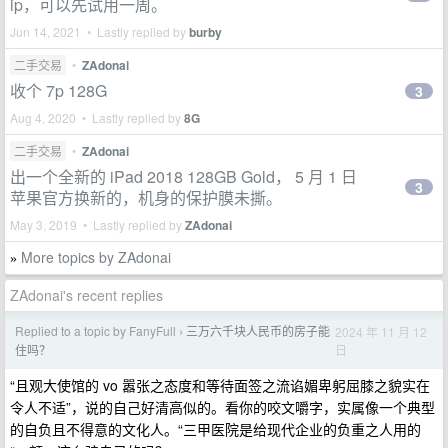
ip，可以先试用一周。
Jun 14, 2021 • Lastly replied by
burby
二手交易
•
ZAdonai
收个 7p 128G
3
Aug 4, 2020 • Lastly replied by
8G
二手交易
•
ZAdonai
出一个全新的 iPad 2018 128GB Gold， 5 月 1 日
3
苹果官方换新的，机身的保护膜未撕。
May 3, 2019 • Lastly replied by
ZAdonai
More topics by ZAdonai
»
ZAdonai's recent replies
Replied to a topic by FanyFull
三万六千块人民币的房子能
2024 年 11 月 12
›
日
住吗？
“且观大使馆的 vo 嚣张之态度和等待面签之流谄媚卑躬屈膝之貌实在
令人不适”，说的自己好清高似的。看你的咬文嚼字，实属像一个典型
的自负且不得意的文化人。“三甲医院是给现代企业的负重之人用的