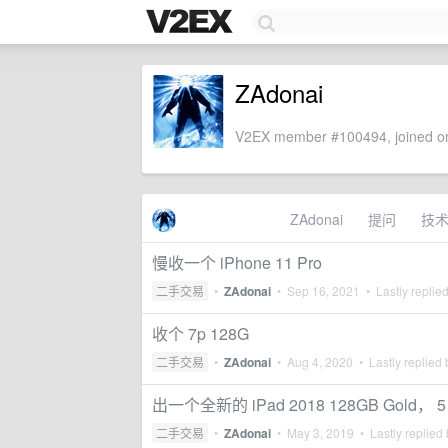
ZAdonai
V2EX member #100494, joined on
ZAdonai
提问
技
慢收一个 iPhone 11 Pro
二手交易
•
ZAdonai
•
Sep 16, 2021
• Lastly replie
收个 7p 128G
二手交易
•
ZAdonai
•
Aug 4, 2020
• Lastly replied
出一个全新的 iPad 2018 128GB Go
二手交易
•
ZAdonai
•
May 3, 2019
• Lastly replied