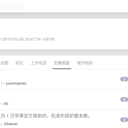
 2015-02-26 20:47:24 +08:00
术话题
好玩
工作信息
交易信息
城市相关
3
d by
yunchuanwu
3
 by
8G
ld， 5 月 1 日苹果官方换新的，机身的保护膜未撕。
3
 by
ZAdonai