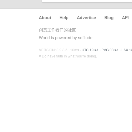
About
·
Help
·
Advertise
·
Blog
·
API
创意工作者们的社区
World is powered by solitude
VERSION: 3.9.8.5 · 10ms ·
UTC 19:41
·
PVG 03:41
·
LAX 1
♥ Do have faith in what you're doing.