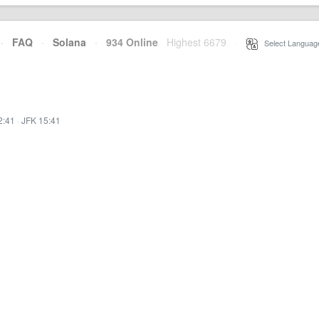
·
FAQ
·
Solana
·
934 Online
Highest 6679
·
Select Languag
2:41
·
JFK 15:41