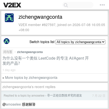
zichengwangconta
V2EX member #827597, joined on 2026-07-08 16:05:05
+08:00
Switch topics list
问与答
•
zichengwangconta
为什么没有一个类似 LeetCode 的专注 AI/Agent 开
发的产品？
1 day ago
More topics by zichengwangconta
»
zichengwangconta's recent replies
Replied to a topic by amoselee
寻一正经白剽技术宅的道友
7 月 22 日
›
@
amoselee
感谢解答