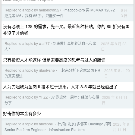
Replied to a topic by helloboy9527
macbookpro 买 M5MAX 128+2T
6 月
›
3 日
还是等 M6，我有 85 折，只能买一件
没有必须上 128 的需求，先不买。最近各种补贴，你的 85 折只有国
补没了才值钱
Replied to a topic by wali77
到底做什么能养活自己和家
2025 年 8 月 23
›
日
人？
只有投资人才能这样 但是需要高度的思考与过人的胆识
Replied to a topic by riluolvshe
一起来分析下这家公司 HR
2025 年 8 月 20
›
日
的真实想法
人为刀俎我为鱼肉 it 技术过于通用，人才 3-5 年就已经溢出了
Replied to a topic by YFZZ
37 岁退休一周年：经验与心得
2025 年 8 月 11
›
日
分享
好奇你的本金有多少
Replied to a topic by hncsphill
[社招] [北京] 多邻国 Duolingo 招聘
2025 年 8
›
月 11 日
Senior Platform Engineer - Infrastructure Platform