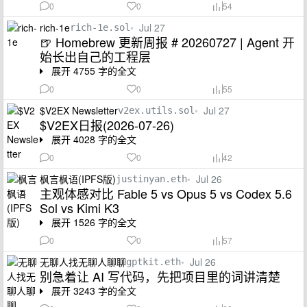
0
0
54
rich-1e
•
Jul 27
rich-1e.sol
🍺 Homebrew 更新周报 # 20260727 | Agent 开
始长出自己的工程层
展开 4755 字的全文
0
0
55
$V2EX Newsletter
•
Jul 27
v2ex.utils.sol
$V2EX日报(2026-07-26)
展开 4028 字的全文
0
0
42
枫言枫语(IPFS版)
•
Jul 26
justinyan.eth
主观体感对比 Fable 5 vs Opus 5 vs Codex 5.6
Sol vs Kimi K3
展开 1526 字的全文
0
0
57
无聊人找无聊人聊聊
•
Jul 26
gptkit.eth
别急着让 AI 写代码，先把项目里的词讲清楚
展开 3243 字的全文