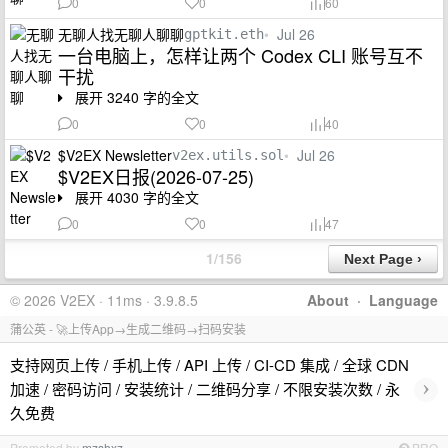
0
0
60
无聊人找无聊人聊聊
•
Jul 26
gptkit.eth
一台电脑上，怎样让两个 Codex CLI 账号互不
干扰
展开 3240 字的全文
0
0
40
$V2EX Newsletter
•
Jul 26
v2ex.utils.sol
$V2EX日报(2026-07-25)
展开 4030 字的全文
0
0
47
1/156
© 2026 V2EX · 11ms · 3.9.8.5
About
·
Language
蒲公英 - 🚀上传App→生成二维码→扫码安装
支持网页上传 / 手机上传 / API 上传 / CI-CD 集成 / 全球 CDN
›
加速 / 密码访问 / 安装统计 / 二维码分享 / 不限安装次数 / 永
久免费
Promoted by
mzshxz
PRO