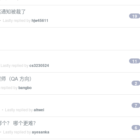
然通知被裁了
19
 Lastly replied by
hjw45611
11
Lastly replied by
cs3230524
工程师（QA 方向）
2
 replied by
bangbo
7
• Lastly replied by
altwei
哪个？ 哪个更难？
6
 Lastly replied by
ayesanka