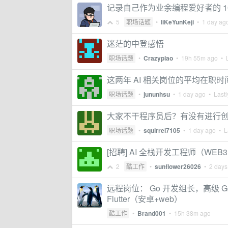
记录自己作为业余编程爱好者的 10
5
职场话题
•
liKeYunKeji
•
1 day ag
迷茫的中登感悟
职场话题
•
Crazypiao
•
19h 55m ago
• L
这两年 AI 相关岗位的平均在职时
职场话题
•
jununhsu
•
1 day ago
• Lastl
大家不干程序员后？有没有进行
职场话题
•
squirrel7105
•
1 day ago
• La
[招聘] AI 全栈开发工程师（WEB
2
酷工作
•
sunflower26026
•
2 days
远程岗位： Go 开发组长，高级 Go
Flutter（安卓+web）
酷工作
•
Brand001
•
15h 38m ago