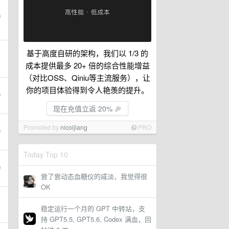
基于高度自研的架构，我们以 1/3 的
成本提供最多 20+ 倍的综合性能增益
（对比OSS、Qiniu等主流服务），让
你的项目体验得到令人艳羡的提升。
现在充值立返 20% 🎉
Promoted by
nicoljiang
PRO
Today Top 10
尝了尝动态血糖仪的咸淡，我觉得很
OK
稳定运行一个月的 GPT 中转站，支
持 GPT5.5, GPT5.6, Codex 满血，回