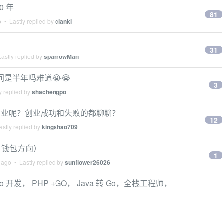
 年
81
o
• Lastly replied by
ciankl
31
astly replied by
sparrowMan
间是半年吗难道😭😭
3
y replied by
shachengpo
创业呢？创业成功和失败的都聊聊？
12
stly replied by
kingshao709
3 钱包方向）
1
 ago
• Lastly replied by
sunflower26026
 开发， PHP +GO， Java 转 Go，全栈工程师，