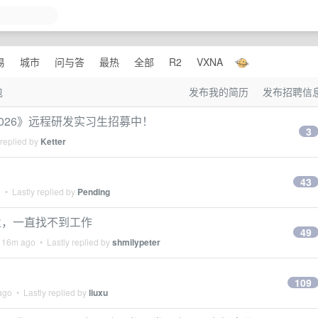
易
城市
问与答
最热
全部
R2
VXNA
包
发布我的简历
发布招聘信
ent 2026》远程研发实习生招募中！
3
 replied by
Ketter
43
o
• Lastly replied by
Pending
业，一直找不到工作
49
 16m ago
• Lastly replied by
shmilypeter
109
ago
• Lastly replied by
liuxu