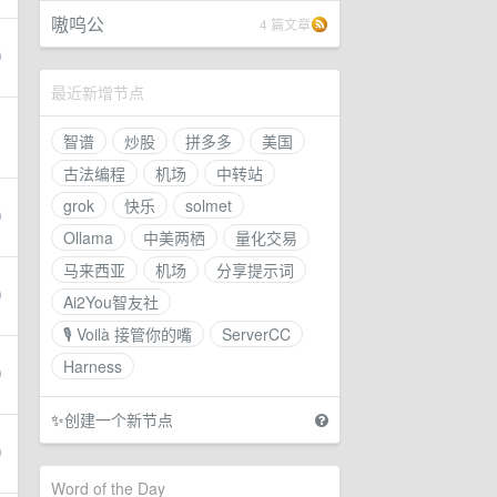
嗷呜公
4 篇文章
最近新增节点
智谱
炒股
拼多多
美国
古法编程
机场
中转站
grok
快乐
solmet
Ollama
中美两栖
量化交易
马来西亚
机场
分享提示词
Ai2You智友社
🎙 Voilà 接管你的嘴
ServerCC
Harness
✨
创建一个新节点
Word of the Day