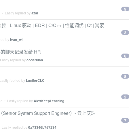
9
o
• Lastly replied by
azal
Linux 驱动 | EDR | C/C++ | 性能调优 | Qt | 鸿蒙 |
3
lied by
ivan_wl
的聊天记录发给 HR
6
Lastly replied by
coderluan
8
astly replied by
LuciferCLC
2
go
• Lastly replied by
AlexKeepLearning
ior System Support Engineer）- 云上艾珀
7
 Lastly replied by
0x73346b757234