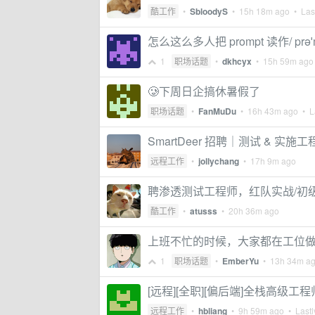
酷工作
•
SbloodyS
•
15h 18m ago
• Last
怎么这么多人把 prompt 读作/ prə
1
职场话题
•
dkhcyx
•
15h 59m ago
🥲下周日企搞休暑假了
职场话题
•
FanMuDu
•
16h 43m ago
• La
SmartDeer 招聘｜测试 & 实施工
远程工作
•
jollychang
•
17h 9m ago
聘渗透测试工程师，红队实战/初
酷工作
•
atusss
•
20h 36m ago
上班不忙的时候，大家都在工位
1
职场话题
•
EmberYu
•
13h 34m a
[远程][全职][偏后端]全栈高级工
远程工作
•
hbliang
•
9h 59m ago
• Lastl