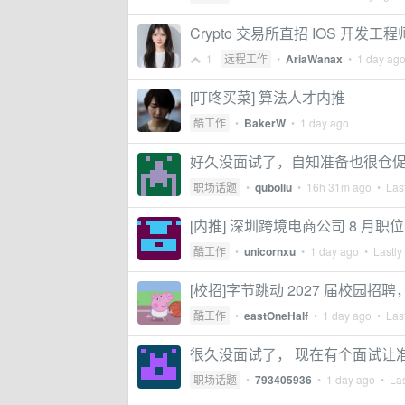
Crypto 交易所直招 IOS 开发工程
1
远程工作
•
AriaWanax
•
1 day ag
[叮咚买菜] 算法人才内推
酷工作
•
BakerW
•
1 day ago
好久没面试了，自知准备也很仓
职场话题
•
quboliu
•
16h 31m ago
• Last
[内推] 深圳跨境电商公司 8 月职
酷工作
•
unicornxu
•
1 day ago
• Lastly
[校招]字节跳动 2027 届校园招
酷工作
•
eastOneHalf
•
1 day ago
• Last
很久没面试了， 现在有个面试让准备
职场话题
•
793405936
•
1 day ago
• Las