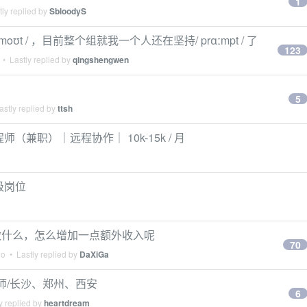
1
ly replied by
SbloodyS
ˈmoʊt / ，目前整个组就我一个人还在坚持/ prɑːmpt / 了
123
• Lastly replied by
qingshengwen
5
stly replied by
ttsh
程师（兼职）｜远程协作｜ 10k-15k / 月
级岗位
做什么，怎么增加一点额外收入呢
70
go
• Lastly replied by
DaXiGa
程师/长沙、郑州、西安
6
y replied by
heartdream