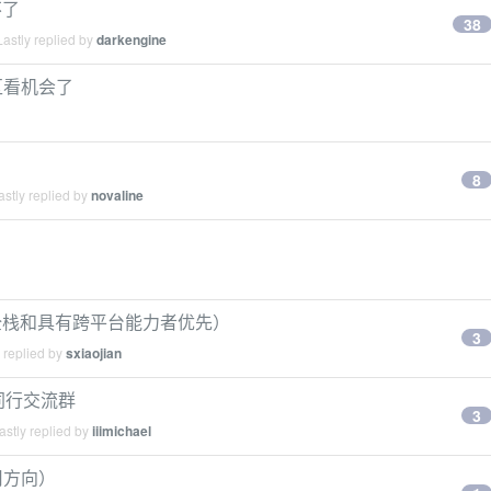
不了
38
astly replied by
darkengine
区看机会了
8
stly replied by
novaline
聘（全栈和具有跨平台能力者优先）
3
 replied by
sxiaojian
同行交流群
3
stly replied by
iiimichael
应用方向）