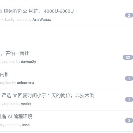
师 纯远程办公 月薪： 4000U-6000U
2
o
• Lastly replied by
AriaWanax
促，害怕一面挂
32
ly replied by
dawee2y
位内推
1
 replied by
unicornxu
聘，严选 hr 回复时间小于 1 天的岗位，非技术类
1
ly replied by
yedkk
 AI 编程环境
3
tly replied by
lneoi