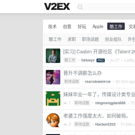
技术
创意
好玩
Apple
酷工作
交
酷工作
求职
职场话题
创业组队
外
[实习] Casbin 开源社区《Tal
酷工作
•
hsluoyz
•
Jul 27
• Lastly
PRO
晋升不调薪怎么办
职场话题
•
rearviewmirror
•
6h 52m ag
妹妹毕业一年了，传媒设计类专
1
职场话题
•
ningmengpian886
•
7h
老婆工作强度太大，如何破局。
2
职场话题
•
Harbor0202
•
7h 54m 