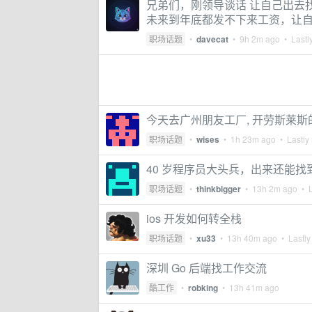
兄弟们，刚领导谈话 让自己出去
未来到年底都发不下来工资，让
职场话题
•
davecat
•
9h 2m ago
• Lastly
今天去广州朋友工厂, 开劳斯莱斯的老板被
职场话题
•
wises
•
1h 23m ago
• Lastly 
40 岁程序员大头兵，出来还能找
职场话题
•
thinkbigger
•
13h 2m ago
• L
ios 开发如何转全栈
职场话题
•
xu33
•
13h 40m ago
• Lastly
深圳 Go 后端找工作交流
酷工作
•
robking
•
13h 41m ago