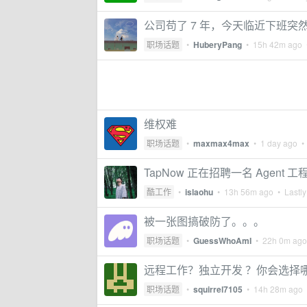
公司苟了 7 年，今天临近下班突
职场话题
•
HuberyPang
•
15h 42m ago
•
维权难
职场话题
•
maxmax4max
•
1 day ago
• 
TapNow 正在招聘一名 Agent 
酷工作
•
islaohu
•
13h 56m ago
• Lastly
被一张图搞破防了。。。
职场话题
•
GuessWhoAmI
•
22h 0m ago
远程工作？独立开发 ？你会选择
职场话题
•
squirrel7105
•
14h 28m ago
•