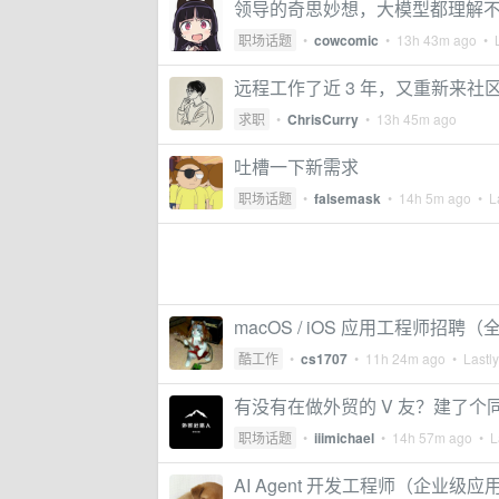
领导的奇思妙想，大模型都理解
职场话题
•
cowcomic
•
13h 43m ago
• L
远程工作了近 3 年，又重新来社
求职
•
ChrisCurry
•
13h 45m ago
吐槽一下新需求
职场话题
•
falsemask
•
14h 5m ago
• La
macOS / iOS 应用工程师招
酷工作
•
cs1707
•
11h 24m ago
• Lastly
有没有在做外贸的 V 友？建了个
职场话题
•
iiimichael
•
14h 57m ago
• La
AI Agent 开发工程师（企业级