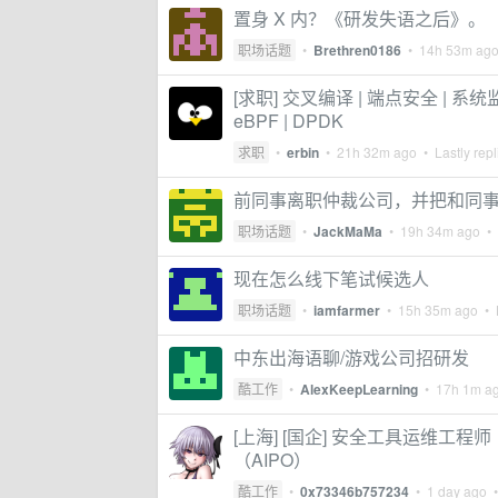
置身 X 内？《研发失语之后》。
职场话题
•
Brethren0186
•
14h 53m ag
[求职] 交叉编译 | 端点安全 | 系统监控 | 
eBPF | DPDK
求职
•
erbin
•
21h 32m ago
• Lastly rep
前同事离职仲裁公司，并把和同事
职场话题
•
JackMaMa
•
19h 34m ago
• 
现在怎么线下笔试候选人
职场话题
•
iamfarmer
•
15h 35m ago
• L
中东出海语聊/游戏公司招研发
酷工作
•
AlexKeepLearning
•
17h 1m a
[上海] [国企] 安全工具运维工程师（Sen
（AIPO）
酷工作
•
0x73346b757234
•
1 day ago
•