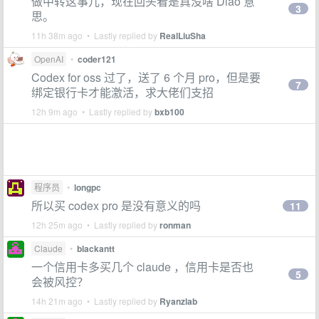
做中转这事儿，现在回头看是真没啥 Diao 意
3
思。
11h 38m ago • Lastly replied by
RealLiuSha
OpenAI
•
coder121
Codex for oss 过了，送了 6 个月 pro，但是要
7
绑定银行卡才能激活，求大佬们支招
12h 9m ago • Lastly replied by
bxb100
程序员
•
longpc
所以买 codex pro 是没有意义的吗
11
12h 25m ago • Lastly replied by
ronman
Claude
•
blackantt
一个信用卡多买几个 claude ，信用卡是否也
5
会被风控？
14h 21m ago • Lastly replied by
Ryanzlab