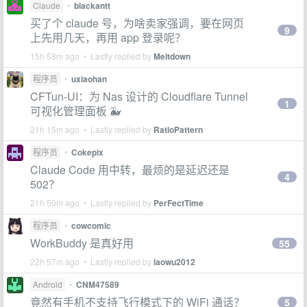
Claude
•
blackantt
买了个 claude 号，为啥卖家强调，要在网页
9
上先用几天，再用 app 登录呢？
15h 58m ago • Lastly replied by
Meltdown
程序员
•
uxiaohan
CFTun-UI：为 Nas 设计的 Cloudflare Tunnel
1
可视化管理面板 🐳
21h 15m ago • Lastly replied by
RatioPattern
程序员
•
Cokepix
Claude Code 用中转，最烦的是延迟还是
4
502？
21h 50m ago • Lastly replied by
PerFectTime
程序员
•
cowcomic
WorkBuddy 是真好用
55
22h 57m ago • Lastly replied by
laowu2012
Android
•
CNM47589
竟然有手机不支持飞行模式下的 WiFi 通话？
5