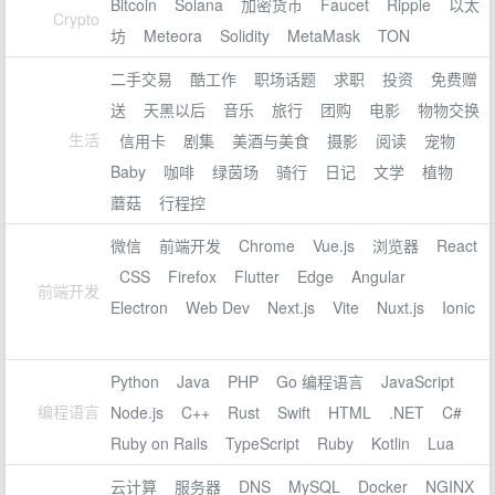
Bitcoin
Solana
加密货币
Faucet
Ripple
以太
Crypto
坊
Meteora
Solidity
MetaMask
TON
二手交易
酷工作
职场话题
求职
投资
免费赠
送
天黑以后
音乐
旅行
团购
电影
物物交换
生活
信用卡
剧集
美酒与美食
摄影
阅读
宠物
Baby
咖啡
绿茵场
骑行
日记
文学
植物
蘑菇
行程控
微信
前端开发
Chrome
Vue.js
浏览器
React
CSS
Firefox
Flutter
Edge
Angular
前端开发
Electron
Web Dev
Next.js
Vite
Nuxt.js
Ionic
Python
Java
PHP
Go 编程语言
JavaScript
编程语言
Node.js
C++
Rust
Swift
HTML
.NET
C#
Ruby on Rails
TypeScript
Ruby
Kotlin
Lua
云计算
服务器
DNS
MySQL
Docker
NGINX