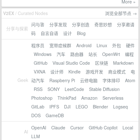
More »
V2EX
/ Curated Nodes
浏览全部节点 →
问与答
分享发现
分享创造
奇思妙想
分享邀请
分享与探索
码
自言自语
设计
Blog
程序员
宽带症候群
Android
Linux
外包
硬件
Windows
汽车
路由器
站长
OpenWrt
编程
GitHub
Visual Studio Code
区块链
Markdown
VXNA
设计师
Kindle
游戏开发
商业模式
电
Geek
动汽车
Raspberry Pi
云修电脑
字体排印
Atom
RSS
SONY
LeetCode
Stable Diffusion
Photoshop
ThinkPad
Amazon
Serverless
GitLab
IPFS
DJI
LEGO
Blender
Logseq
DOS
GameDB
OpenAI
Claude
Cursor
GitHub Copilot
Local
AI
LLM