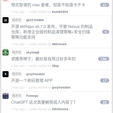
想买智谱的 max 套餐，但是不知道卡不卡
41
1 day ago • Lastly replied by
kseek0404
程序员
•
g632104866
开源 kkRepo v0.7.0 发布，平替 Nexus 的制品
仓库，新增企业级的制品清理策略+安全扫描
5
策略功能支持
1 day ago • Lastly replied by
daimaosix
程序员
•
skylong8
求推荐梯子，最好是自用过好多年的
196
1 day ago • Lastly replied by
Qing
程序员
•
greyfreedom
开源一个密码管理 APP
17
1 day ago • Lastly replied by
greyfreedom
程序员
•
Freeego
ChatGPT 这次真要解禁成人内容了？
26
1 day ago • Lastly replied by
XIAOemma