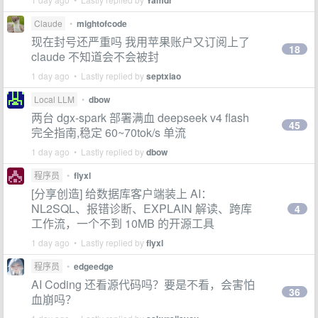
Yamdr
Claude
•
mightofcode
现在封号还严重吗 我用苹果账户又订阅上了
18
claude 不知道会不会被封
1 day ago • Lastly replied by
septxiao
Local LLM
•
dbow
两台 dgx-spark 部署满血 deepseek v4 flash
45
完全指南,稳定 60~70tok/s 单流
1 day ago • Lastly replied by
dbow
程序员
•
flyxl
[分享创造] 给数据库客户端装上 AI：
NL2SQL、报错诊断、EXPLAIN 解读、跨库
4
工作流，一个不到 10MB 的开源工具
1 day ago • Lastly replied by
flyxl
程序员
•
edgeedge
AI Coding 还看源代码吗？要是不看，会害怕
36
血崩吗？