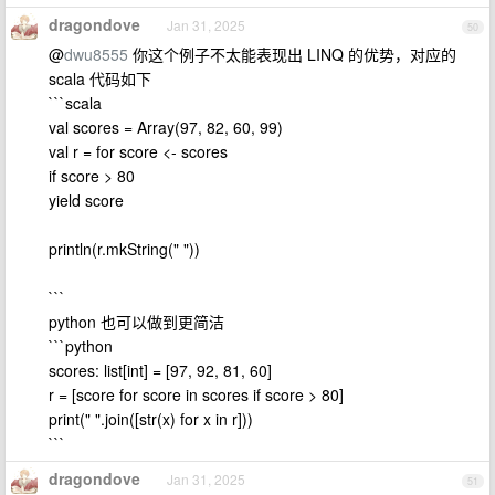
dragondove
Jan 31, 2025
50
@
dwu8555
你这个例子不太能表现出 LINQ 的优势，对应的
scala 代码如下
```scala
val scores = Array(97, 82, 60, 99)
val r = for score <- scores
if score > 80
yield score
println(r.mkString(" "))
```
python 也可以做到更简洁
```python
scores: list[int] = [97, 92, 81, 60]
r = [score for score in scores if score > 80]
print(" ".join([str(x) for x in r]))
```
dragondove
Jan 31, 2025
51