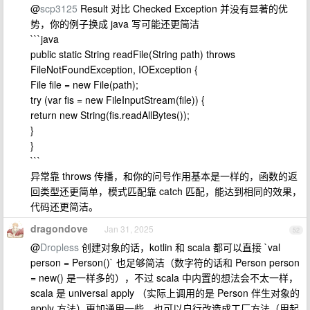
@
scp3125
Result 对比 Checked Exception 并没有显著的优
势，你的例子换成 java 写可能还更简洁
```java
public static String readFile(String path) throws
FileNotFoundException, IOException {
File file = new File(path);
try (var fis = new FileInputStream(file)) {
return new String(fis.readAllBytes());
}
}
```
异常靠 throws 传播，和你的问号作用基本是一样的，函数的返
回类型还更简单，模式匹配靠 catch 匹配，能达到相同的效果，
代码还更简洁。
dragondove
Jan 31, 2025
52
@
Dropless
创建对象的话，kotlin 和 scala 都可以直接 `val
person = Person()` 也足够简洁（数字符的话和 Person person
= new() 是一样多的），不过 scala 中内置的想法会不太一样，
scala 是 universal apply （实际上调用的是 Person 伴生对象的
apply 方法）更加通用一些，也可以自行改造成工厂方法（用起