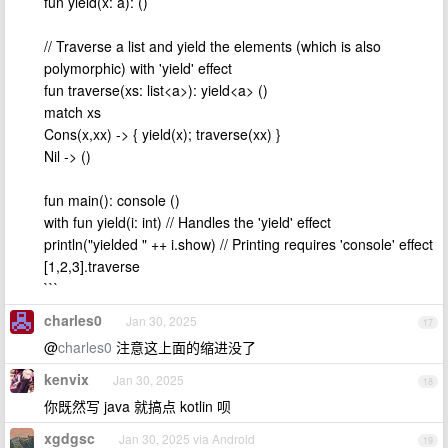
fun yield(x: a): ()
// Traverse a list and yield the elements (which is also
polymorphic) with 'yield' effect
fun traverse(xs: list<a>): yield<a> ()
match xs
Cons(x,xx) -> { yield(x); traverse(xx) }
Nil -> ()
fun main(): console ()
with fun yield(i: int) // Handles the 'yield' effect
println("yielded " ++ i.show) // Printing requires 'console' effect
[1,2,3].traverse
```
charles0
Jan 30, 2025
17
@
charles0
注意这上面的缩进没了
kenvix
Jan 30, 2025
18
你既然写 java 就搞点 kotlin 呗
xgdgsc
Jan 30, 2025 via Android
19