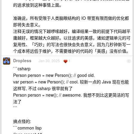
的追求放到这种事情上面。
准确说，所有受限于人类脑眼结构的 IO 带宽有限而做的优化都
即将失去意义。
注释无误的情况下越啰嗦越好，编译结果一致的前提下代码越平
庸越好，框架越大众越好。以往追求的美感，诸如逻辑单元的可
复用性、「巧妙」的写法也很快会失去意义，因为几秒钟新写一
个成本将远低于维护，不需要维护的代码的「美感」没有价值。
Dropless
Jan 30, 2025
1
7
```csharp
Person person = new Person(); // good old.
var person = new Person(); // cool. 较新一点的 Java 现在也能
这样写, 不过 csharp 很早就有了
Person person = new(); // awesome. 我想不到比这更简洁的写
法了
```
搞点怪的:
```common lisp