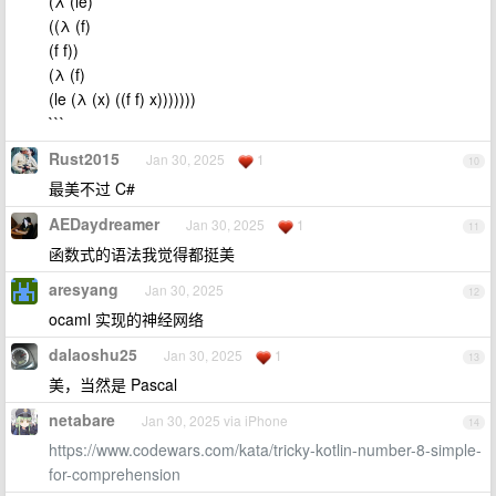
(λ (le)
((λ (f)
(f f))
(λ (f)
(le (λ (x) ((f f) x)))))))
```
Rust2015
Jan 30, 2025
1
10
最美不过 C#
AEDaydreamer
Jan 30, 2025
1
11
函数式的语法我觉得都挺美
aresyang
Jan 30, 2025
12
ocaml 实现的神经网络
dalaoshu25
Jan 30, 2025
1
13
美，当然是 Pascal
netabare
Jan 30, 2025 via iPhone
14
https://www.codewars.com/kata/tricky-kotlin-number-8-simple-
for-comprehension