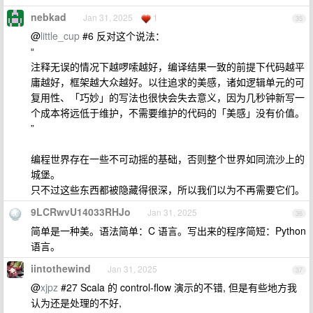
nebkad
Jan 31, 2025
1
35
@
little_cup
#6 反对这个说法：
“
注释无误的情况下越啰嗦越好，编译结果一致的前提下代码越平
庸越好，框架越大众越好。以往追求的美感，诸如逻辑单元的可
复用性、「巧妙」的写法也很快会失去意义，因为几秒钟新写一
个成本将远低于维护，不需要维护的代码的「美感」没有价值。
”
编程世界存在一些不可动摇的基础，否则整个世界如同流沙上的
城堡。
只不过这些东西都被隐藏得很深，所以我们以为不再需要它们。
9LCRwvU14033RHJo
Jan 31, 2025
36
简单是一种美。语法简单：C 语言。写出来的程序简短：Python
语言。
iintothewind
Jan 31, 2025
37
@
xjpz
#27 Scala 的 control-flow 演示的不错, 但是有些地方我
认为还是处理的不好,