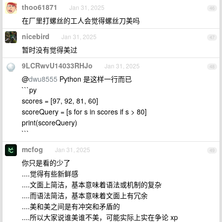
thoo61871
Jan 31, 2025
46
在厂里打螺丝的工人会觉得螺丝刀美吗
nicebird
Jan 31, 2025
47
暂时没有觉得美过
9LCRwvU14033RHJo
Jan 31, 2025
48
@
dwu8555
Python 是这样一行而已
```py
scores = [97, 92, 81, 60]
scoreQuery = [s for s in scores if s > 80]
print(scoreQuery)
```
mcfog
Jan 31, 2025
49
你只是看的少了
....觉得有些新鲜感
....文面上简洁，基本意味着语法或机制的复杂
....而语法简洁，基本意味着文面上有冗余
....美和美之间是有冲突和矛盾的
....所以大家说谁美谁不美，可能实际上实在争论 xp