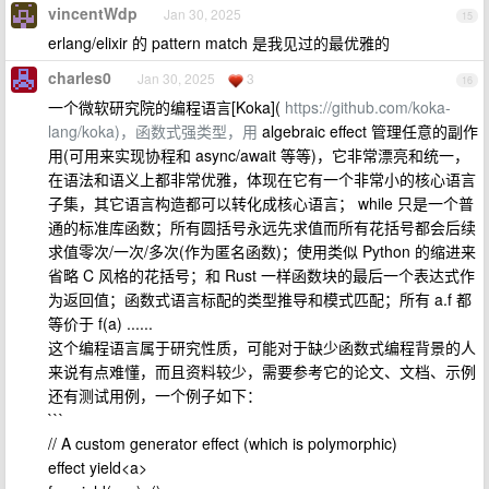
vincentWdp
Jan 30, 2025
15
erlang/elixir 的 pattern match 是我见过的最优雅的
charles0
Jan 30, 2025
3
16
一个微软研究院的编程语言[Koka](
https://github.com/koka-
lang/koka)，函数式强类型，用
algebraic effect 管理任意的副作
用(可用来实现协程和 async/await 等等)，它非常漂亮和统一，
在语法和语义上都非常优雅，体现在它有一个非常小的核心语言
子集，其它语言构造都可以转化成核心语言； while 只是一个普
通的标准库函数；所有圆括号永远先求值而所有花括号都会后续
求值零次/一次/多次(作为匿名函数)；使用类似 Python 的缩进来
省略 C 风格的花括号；和 Rust 一样函数块的最后一个表达式作
为返回值；函数式语言标配的类型推导和模式匹配；所有 a.f 都
等价于 f(a) ......
这个编程语言属于研究性质，可能对于缺少函数式编程背景的人
来说有点难懂，而且资料较少，需要参考它的论文、文档、示例
还有测试用例，一个例子如下：
```
// A custom generator effect (which is polymorphic)
effect yield<a>