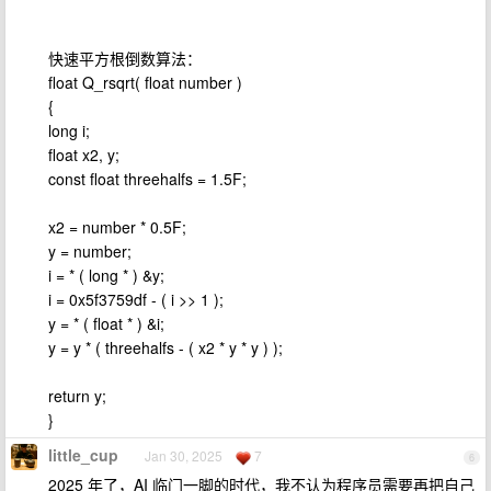
快速平方根倒数算法：
float Q_rsqrt( float number )
{
long i;
float x2, y;
const float threehalfs = 1.5F;
x2 = number * 0.5F;
y = number;
i = * ( long * ) &y;
i = 0x5f3759df - ( i >> 1 );
y = * ( float * ) &i;
y = y * ( threehalfs - ( x2 * y * y ) );
return y;
}
little_cup
Jan 30, 2025
7
6
2025 年了，AI 临门一脚的时代，我不认为程序员需要再把自己