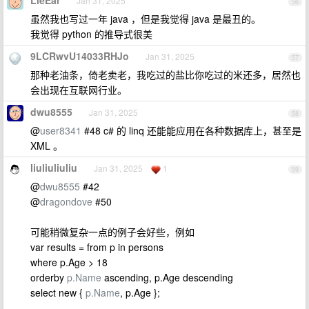
LieEar
Jan 31, 2025
56
虽然我也写过一年 java ，但是我觉得 java 是最丑的。
我觉得 python 的推导式很美
9LCRwvU14033RHJo
Jan 31, 2025
57
那种老油条，倚老卖老，我吃过的盐比你吃过的米还多，居然也
会出现在互联网行业。
dwu8555
Jan 31, 2025
58
@
user8341
#48 c# 的 linq 还能能应用在各种数据库上，甚至是
XML 。
liuliuliuliu
Jan 31, 2025
1
59
@
dwu8555
#42
@
dragondove
#50
可能稍微复杂一点的例子会好些，例如
var results = from p in persons
where p.Age > 18
orderby
p.Name
ascending, p.Age descending
select new {
p.Name
, p.Age };