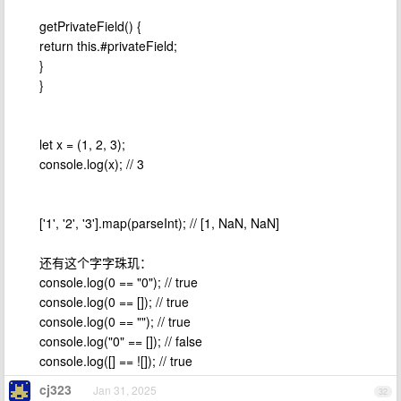
getPrivateField() {
return this.#privateField;
}
}
let x = (1, 2, 3);
console.log(x); // 3
['1', '2', '3'].map(parseInt); // [1, NaN, NaN]
还有这个字字珠玑：
console.log(0 == "0"); // true
console.log(0 == []); // true
console.log(0 == ""); // true
console.log("0" == []); // false
console.log([] == ![]); // true
cj323
Jan 31, 2025
32