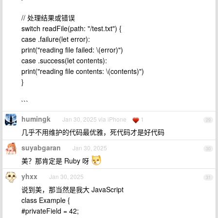
// 处理结果或错误
switch readFile(path: "/test.txt") {
case .failure(let error):
print("reading file failed: \(error)")
case .success(let contents):
print("reading file contents: \(contents)")
}
```
humingk
Jan 30, 2025 via iPhone
1
29
几乎不用维护的代码最优雅，死代码才是好代码
suyabgaran
Jan 30, 2025
30
美？那肯定是 Ruby 呀
yhxx
Jan 30, 2025
31
说到美，那当然是我大 JavaScript
class Example {
#privateField = 42;