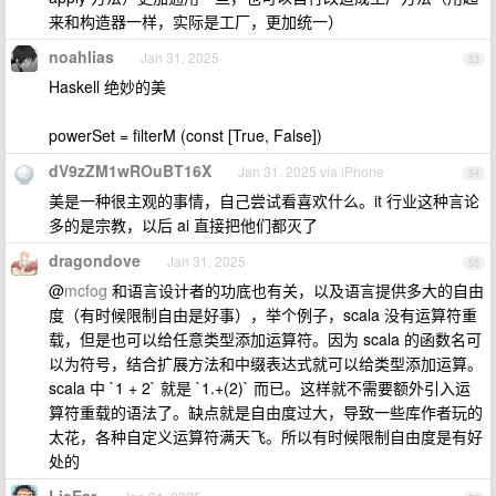
来和构造器一样，实际是工厂，更加统一）
noahlias
Jan 31, 2025
53
Haskell 绝妙的美
powerSet = filterM (const [True, False])
dV9zZM1wROuBT16X
Jan 31, 2025 via iPhone
54
美是一种很主观的事情，自己尝试看喜欢什么。it 行业这种言论
多的是宗教，以后 ai 直接把他们都灭了
dragondove
Jan 31, 2025
55
@
mcfog
和语言设计者的功底也有关，以及语言提供多大的自由
度（有时候限制自由是好事），举个例子，scala 没有运算符重
载，但是也可以给任意类型添加运算符。因为 scala 的函数名可
以为符号，结合扩展方法和中缀表达式就可以给类型添加运算。
scala 中 `1 + 2` 就是 `1.+(2)` 而已。这样就不需要额外引入运
算符重载的语法了。缺点就是自由度过大，导致一些库作者玩的
太花，各种自定义运算符满天飞。所以有时候限制自由度是有好
处的