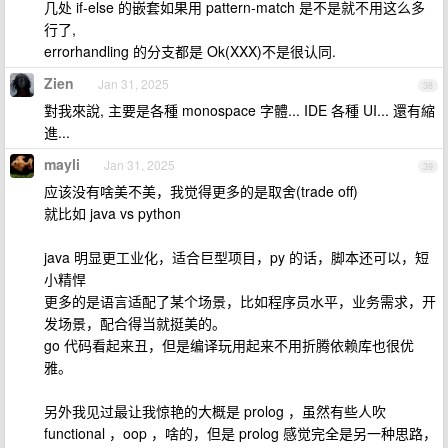
几处 if-else 的嵌套如果用 pattern-match 是不是就不用这么多
行了,
errorhandling 的分支都是 Ok(XXX)不是很认同.
Zien
Jan 31, 2025
38
對我來說, 主要是各種 monospace 字體... IDE 各種 UI... 還有縮
進...
mayli
Jan 31, 2025
39
应该没有啥美不美，我觉得更多的是取舍(trade off)
就比如 java vs python
java 明显更工业化，适合巨型项目，py 的话，脚本还可以，短
小精悍
更多的是语言适配了某个场景，比如程序员水平，业务需求，开
发场景，配合得当就挺美的。
go 代码看起来丑，但是编译玩用起来不用折腾依赖库也很优
雅。
另外我见过最让我惊艳的大概是 prolog ，虽然有些人吹
functional ，oop ，啥的，但是 prolog 感觉完全是另一种思路，