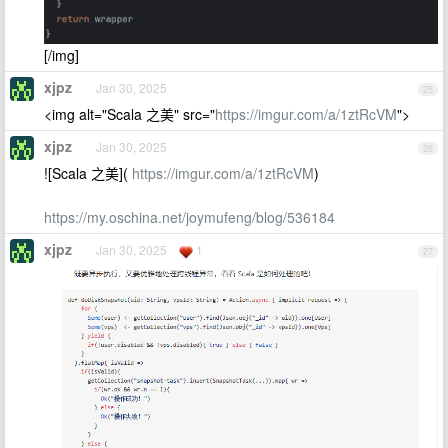
[/img]
xjpz
Jan 30, 2025
25
<img alt="Scala 之美" src="
https://imgur.com/a/1ztRcVM
">
xjpz
Jan 30, 2025
26
![Scala 之美](
https://imgur.com/a/1ztRcVM
)
https://my.oschina.net/joymufeng/blog/536184
xjpz
Jan 30, 2025
1
27