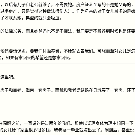
说，以后有儿子和老公就够了，不需要她。房产证甚至写的不是她父母的
想过争房产，只是觉得这种做法很伤人）。作为母亲的对于女儿最多的是
机了才联系她，典型的就只会吸血。
定的法律义务，而且她爸妈也不是不懂法，我们要是不赡养到时候也是还
时候还要请保姆，要我们付赡养费，不给就去告我们。可想而至对女儿是
是白给，如果有拿回来的希望还是想拿回来。
放这里吧。
套房子和商铺，海南一套房子。而我和我老婆结婚在县城买了一套房，还
是，在闹翻之前，一直说的是过两年给我们。即使以调理身体为理由想问一下
人家的女儿给了家里很多很多钱，我老婆一毕业就嫁出去了。闹翻后，甚至说