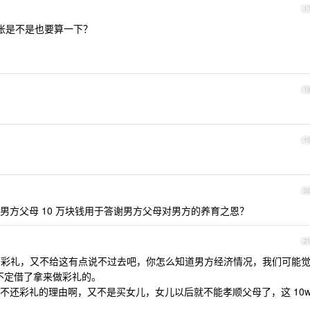
1
笔帐是不是也要算一下？
1
1
2
男方父母 10 万块钱用于答谢男方父母对男方的养育之恩？
2
w 彩礼，又不给这有点说不过去吧，你怎么知道男方经济情况，我们可能
说不定借了拿来做彩礼的。
不还彩礼的理由啊，又不是买女儿，女儿以后就不能孝顺父母了，这 10