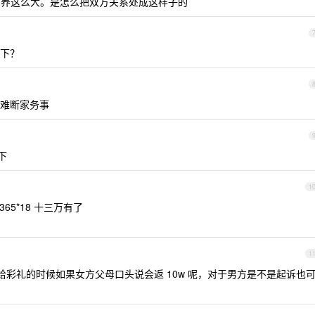
好歹养这么大。是怎么把双方关系处成这样子的
下？
难断家务事
下
1
365*18 十三万有了
1
彩礼的时候如果女方父母口头说会返 10w 呢，对于男方是不是起诉也