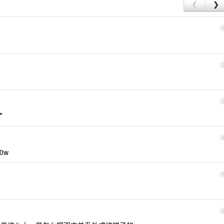
❮
❯
了
0w