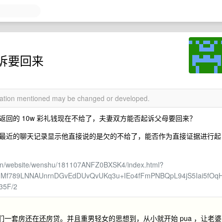
诉要回来
rmation mentioned may be changed or developed.
回的 10w 彩礼钱现在不给了，夫妻双方能否起诉父母要回来？
最近的聊天记录显示他直接说的是欠的不给了，能否作为直接证据进行起
v.cn/website/wenshu/181107ANFZ0BXSK4/index.html?
1Mf789LNNAUnrnDGvEdDUvQvUKq3u+IEo4fFmPNBQpL94jS5Iai5fOq
35F/2
一套房还在还房贷。并且重男轻女的思想到，从小就开始 pua ，让老婆