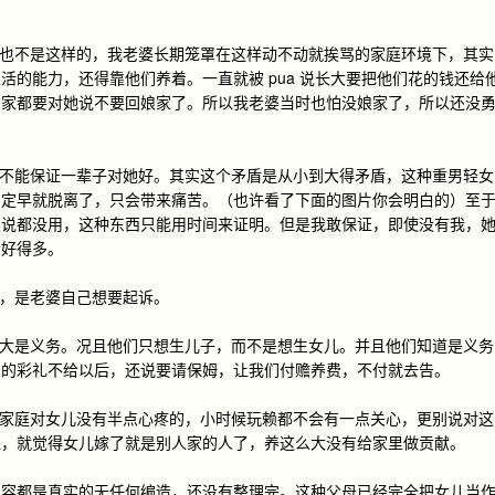
实也不是这样的，我老婆长期笼罩在这样动不动就挨骂的家庭环境下，其实
活的能力，还得靠他们养着。一直就被 pua 说长大要把他们花的钱还给
回家都要对她说不要回娘家了。所以我老婆当时也怕没娘家了，所以还没
我不能保证一辈子对她好。其实这个矛盾是从小到大得矛盾，这种重男轻女
肯定早就脱离了，只会带来痛苦。（也许看了下面的图片你会明白的）至
么说都没用，这种东西只能用时间来证明。但是我敢保证，即使没有我，
会好得多。
然，是老婆自己想要起诉。
养大是义务。况且他们只想生儿子，而不是想生女儿。并且他们知道是义务
欠的彩礼不给以后，还说要请保姆，让我们付赡养费，不付就去告。
种家庭对女儿没有半点心疼的，小时候玩赖都不会有一点关心，更别说对这
钱，就觉得女儿嫁了就是别人家的人了，养这么大没有给家里做贡献。
内容都是真实的无任何编造，还没有整理完。这种父母已经完全把女儿当