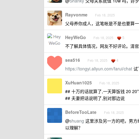
@
Shanky
父母关系就值 10w 吗，
Rayvonme
Feb 18, 2025
父母养你成人，这笔帐是不是也要算一
HeyWeGo
5
Feb 18, 2025
不了解具体情况，网友不好评论。清官
sea516
4
Feb 18, 2025
https://tongyi.aliyun.com/farui/chat
试
XuHuan1025
Feb 18, 2025
## 十万的话就算了,一天算饭钱 20 20*
## 夫妻把话说明了,别对那边说
BeforeTooLate
Feb 18, 2025
@
shuang
这里涉及另一方的吧，男方给
以理解？