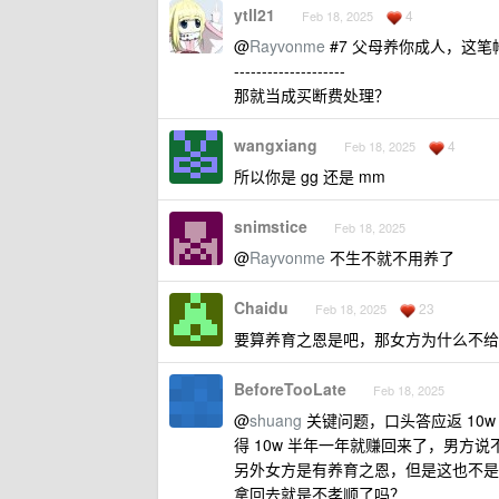
ytll21
4
Feb 18, 2025
@
Rayvonme
#7 父母养你成人，这
--------------------
那就当成买断费处理？
wangxiang
4
Feb 18, 2025
所以你是 gg 还是 mm
snimstice
Feb 18, 2025
@
Rayvonme
不生不就不用养了
Chaidu
23
Feb 18, 2025
要算养育之恩是吧，那女方为什么不给
BeforeTooLate
Feb 18, 2025
@
shuang
关键问题，口头答应返 10
得 10w 半年一年就赚回来了，男方
另外女方是有养育之恩，但是这也不是
拿回去就是不孝顺了吗？