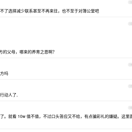
1
不了选择减少联系甚至不再来往，也不至于对簿公堂吧
1
女方的父母，哪来的养育之恩啊？
1
方吗
1
致行动人了,
1
了。就看 10w 值不值，不过口头答应又不给，有点骗彩礼的嫌疑。这里