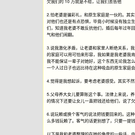
欠我们的 10 万就是不给，让我们去告他
2.怕老婆是骗彩礼，和原生家庭是一伙的。其
对他们也还是有点恐惧，毕竟小时候没有独立生
们，知道我老婆不敢反抗他们，婚后每年过年
气和他们闹翻。
3.说我激化矛盾，让老婆和家里人断绝关系，
的家庭可以用可怕来形容，我如果是我老婆我
我不能保证一辈子对她好，这个东西无论我怎
一个人过日子也远比待在这种吸血的原生家庭
4.觉得是我想起诉，要考虑老婆感受。其实不
5.父母养大女儿要算账这个事。法律上来说，
的情况下还要让女儿一直把钱还给他们，说了
6.说玩赖或换个客气的说法把钱要回来的。这
么多钱玩赖了。客气的话更别想了，只要一提
以下是我和老婆整理的在她的角度的一些话，