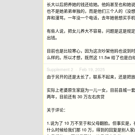
长大以后把养她的钱还给她。他妈甚至也和她
也不是她弟弟单独的，而是他们三个人的（没
弃和漫骂，一年没一个电话，去年她爸想买手
有些人说，把女儿养大不容易，问题是这是规
出钱。
目前也是比较寒心，因为这次吵架他妈也说到
么样的。所以才想，既然这 11.5w 给了也
Supplement 2 ·
Feb 19, 2025
由于另开的还是太长了，联系不起来，还是把
实际上老婆原生家庭为一儿一女，目前县城一
两年，目前还有 30 万左右房贷
关于评论：
1.说为了 10 万不至于和父母翻脸。但事实
什么时候给我们那 10 万，得到的回复是别