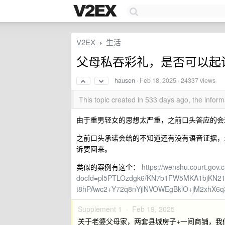
V2EX
生活
›
父母私吞彩礼，是否可以起
hausen
·
Feb 18, 2025
· 24337 views
This topic created in 533 days ago, the info
由于重男轻女的思想太严重，之前口头答应的会返
之前口头承诺会给的不知道还有没有语音证据，
诉要回来。
类似的案例有这个：
https://wenshu.court.go
docId=pl5PTLOzdgk6/KN7b1FW5MKA1bjKN2
t8hPAwc2+Y72q8nYjlNVOWEgBklO+jM2xhX6q
Supplement 1 ·
Feb 19, 2025
关于老婆父母家，两套县城房子+一间商铺，我们