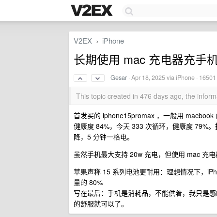
V2EX
iPhone
›
长期使用 mac 充电器充手
Gesar
·
Apr 18, 2025
via iPhone · 16501
This topic created in 476 days ago, the info
首发买的 iphone15promax ，一般用 macbo
健康度 84%，今天 333 次循环，健康度 79%。
降，5 分钟一格电。
虽然手机最大支持 20w 充电，但使用 mac 充
苹果声称 15 系列电池更耐用：理想情况下，iPh
量的 80%
写在最后：手机是消耗品，不能供着，我只是感叹
的舒服就可以了。