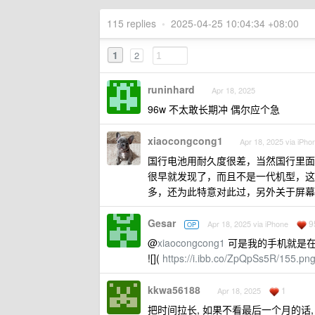
115 replies
•
2025-04-25 10:04:34 +08:00
1
2
runinhard
Apr 18, 2025
96w 不太敢长期冲 偶尔应个急
xiaocongcong1
Apr 18, 2025 via iPho
国行电池用耐久度很差，当然国行里面
很早就发现了，而且不是一代机型，这
多，还为此特意对此过，另外关于屏幕
Gesar
9
Apr 18, 2025 via iPhone
OP
@
xiaocongcong1
可是我的手机就是
![](
https://i.ibb.co/ZpQpSs5R/155.pn
kkwa56188
1
Apr 18, 2025
把时间拉长, 如果不看最后一个月的话,