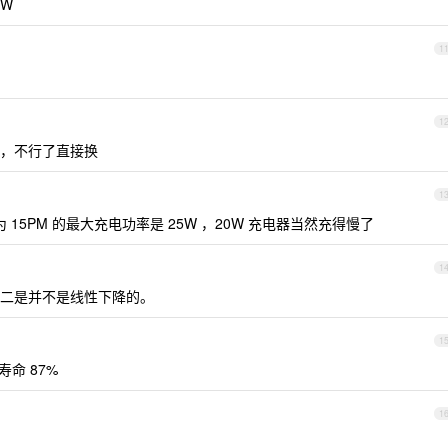
0W
1
1
，不行了直接换
1
 15PM 的最大充电功率是 25W ，20W 充电器当然充得慢了
1
二是并不是线性下降的。
1
寿命 87%
1