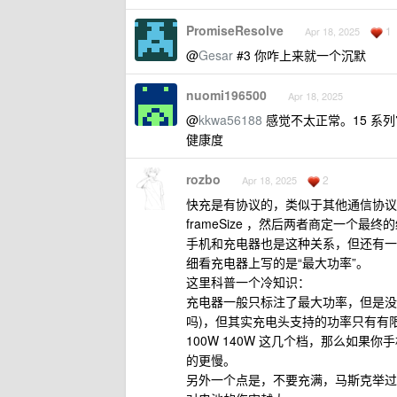
PromiseResolve
1
Apr 18, 2025
@
Gesar
#3 你咋上来就一个沉默
nuomi196500
Apr 18, 2025
@
kkwa56188
感觉不太正常。15 系列官
健康度
rozbo
2
Apr 18, 2025
快充是有协议的，类似于其他通信协议，握
frameSize ，然后两者商定一个最终
手机和充电器也是这种关系，但还有一
细看充电器上写的是“最大功率”。
这里科普一个冷知识：
充电器一般只标注了最大功率，但是没有
吗)，但其实充电头支持的功率只有有限的几
100W 140W 这几个档，那么如果你
的更慢。
另外一个点是，不要充满，马斯克举过