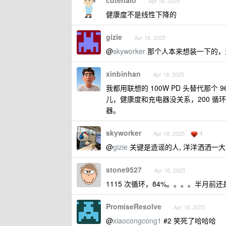
cutehalo
Apr 18, 2025
健康度不是线性下降的
gizie
Apr 18, 2025
@
skyworker
那个人本来想装一下的，
xinbinhan
Apr 18, 2025
我都用联想的 100W PD 头替代那个
儿，健康度和充电器没关系，200 循
器。
skyworker
4
Apr 18, 2025
@
gizie
关键是造谣的人, 洋洋洒洒一大
stone9527
Apr 18, 2025
1115 次循环，84%。。。。半月前
PromiseResolve
Apr 18, 2025
@
xiaocongcong1
#2 笑死了哈哈哈