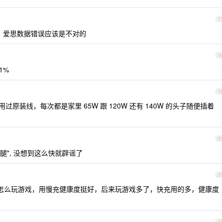
1
0 ，爱思数据错误应该是不对的
1
91%
1
没用过原装线，每次都是家里 65W 跟 120W 还有 140W 的头子随便插着
2
腿", 没想到这么快就辟谣了
2
阵子没怎么玩游戏，用慢充健康度挺好，后来玩游戏多了，快充用的多，健康度
2