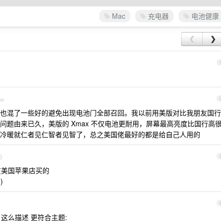
Mac
充电器
电池健康
❮
❯
ne
也混了一些好的避免出现电池门全部召回。我以前用美版对比我朋友国行
问题由来已久，美版的 Xmax 不仅电池更耐用，屏幕最高亮度比国行高
冷暖就仁者见仁智者见智了，总之美国佬最好的都是给自己人用的
5
在美国苹果店买的
g
)
 这么描述 更符合主题: