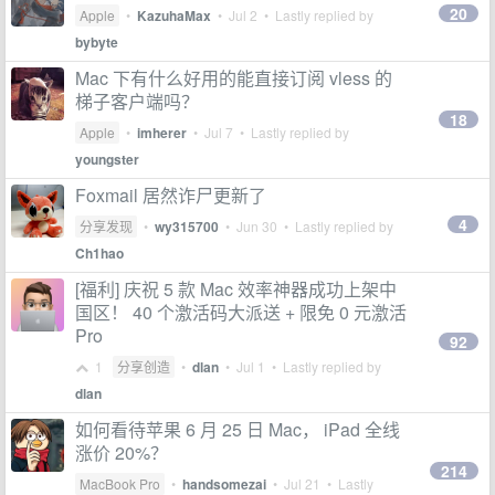
20
Apple
•
KazuhaMax
•
Jul 2
• Lastly replied by
bybyte
Mac 下有什么好用的能直接订阅 vless 的
梯子客户端吗？
18
Apple
•
imherer
•
Jul 7
• Lastly replied by
youngster
Foxmail 居然诈尸更新了
4
分享发现
•
wy315700
•
Jun 30
• Lastly replied by
Ch1hao
[福利] 庆祝 5 款 Mac 效率神器成功上架中
国区！ 40 个激活码大派送 + 限免 0 元激活
Pro
92
1
分享创造
•
dlan
•
Jul 1
• Lastly replied by
dlan
如何看待苹果 6 月 25 日 Mac， iPad 全线
涨价 20%？
214
MacBook Pro
•
handsomezai
•
Jul 21
• Lastly