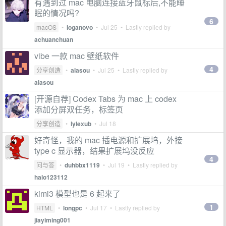
有遇到过 mac 电脑连接蓝牙鼠标后,不能睡
眠的情况吗?
6
macOS
•
loganovo
•
Jul 25
• Lastly replied by
achuanchuan
vibe 一款 mac 壁纸软件
4
分享创造
•
alasou
•
Jul 25
• Lastly replied by
alasou
[开源自荐] Codex Tabs 为 mac 上 codex
添加分屏双任务，标签页
分享创造
•
lylexub
•
Jul 18
好奇怪，我的 mac 插电源和扩展坞，外接
type c 显示器，结果扩展坞没反应
4
问与答
•
duhbbx1119
•
Jul 19
• Lastly replied by
halo123112
kimi3 模型也是 6 起来了
1
HTML
•
longpc
•
Jul 17
• Lastly replied by
jiayiming001