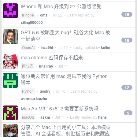
iPhone 和 Mac 升级到 27 公测版感受
15
iPhone
•
omz
•
Jul 22
• Lastly replied by
xiling000000
GPT-5.6 被曝重大 bug！硅谷大佬 Mac 被
一键清空
19
OpenAI
•
inza9hi
•
Jul 12
• Lastly replied by
keller
mac chrome 密码保存不起来
问与答
•
khaliray
•
Jul 11
哪位朋友帮忙用 mac 测试下我的 Python
脚本
12
Python
•
gosky
•
Jul 10
• Lastly replied by
wenrouxiaozhu
Mac Air M3 16+512 需要更新系统吗
5
macOS
•
askm
•
Jul 11
• Lastly replied by
hshe
分享几个 Mac 上自用的小工具：本地模型
管理、AI 会话看板、剪贴板历史和隐藏应