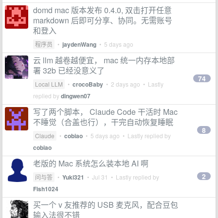
domd mac 版本发布 0.4.0, 双击打开任意
markdown 后即可分享、协同。无需账号
和登入
程序员
•
jaydenWang
•
5 days ago
云 llm 越卷越便宜， mac 统一内存本地部
署 32b 已经没意义了
74
Local LLM
•
crocoBaby
•
2 days ago
• Lastly
replied by
dingwen07
写了两个脚本， Claude Code 干活时 Mac
不睡觉（合盖也行），干完自动恢复睡眠
8
Claude
•
cobiao
•
5 days ago
• Lastly replied by
cobiao
老版的 Mac 系统怎么装本地 AI 啊
2
问与答
•
Yuki321
•
Jul 31
• Lastly replied by
Fish1024
买一个 v 友推荐的 USB 麦克风，配合豆包
输入法很不错