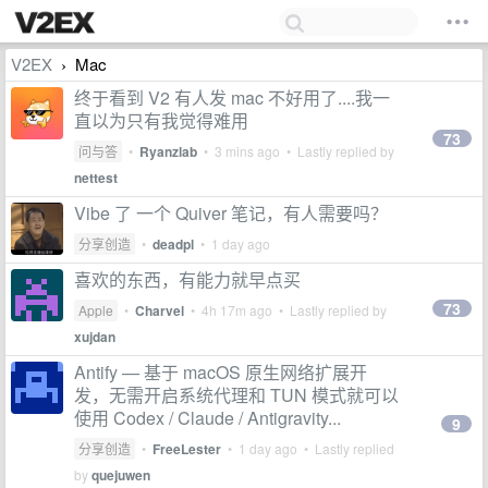
V2EX
Mac
›
终于看到 V2 有人发 mac 不好用了....我一
直以为只有我觉得难用
73
问与答
•
Ryanzlab
•
3 mins ago
• Lastly replied by
nettest
Vibe 了 一个 Quiver 笔记，有人需要吗？
分享创造
•
deadpl
•
1 day ago
喜欢的东西，有能力就早点买
73
Apple
•
Charvel
•
4h 17m ago
• Lastly replied by
xujdan
Antify — 基于 macOS 原生网络扩展开
发，无需开启系统代理和 TUN 模式就可以
使用 Codex / Claude / Antigravity...
9
分享创造
•
FreeLester
•
1 day ago
• Lastly replied
by
quejuwen