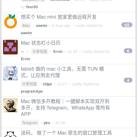
by
Yesr00
想买个 Mac mini 放家里做远程开发
65
iMac
•
aweim
•
5 days ago
• Lastly replied by
aweim
Mac 状态栏小日历
6
1
分享创造
•
Ervin
•
Jul 29
• Lastly replied by
Ervin
fable5 做的 mac 小工具，无需 TUN 模
式，让应用走代理
4
分享创造
•
zhjgo
•
Jul 27
• Lastly replied by
programApe
Mac 微信多开教程｜一键脚本实现双开到
多开，支持 Telegram、WhatsApp 等所有
APP
Telegram
•
pks
•
Jul 26
送码， 做了一个 Mac 原生的窗口管理工具