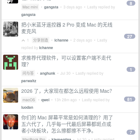
8
Mac mini
•
gangsta
•
3 days ago
• Lastly replied by
gangsta
把小米蓝牙遥控器 2 Pro 变成 Mac 的无线
麦克风
27
1
分享创造
•
ichanne
•
2 days ago
• Lastly
replied by
ichanne
求推荐代理软件，可以设置客户端不走代
理？
1
问与答
•
anghunk
•
Jul 30
• Lastly replied by
parwaltz
2026 了，大家现在都怎么远程使用 Mac？
81
macOS
•
qwei
•
13h 28m ago
• Lastly replied by
luodan
你们的 Mac 屏幕平常是如何清理的？用了
五六代了，几乎每一代最后屏幕都斑点或
者小块板块，怎么擦都擦不干净。
7
MacBook Pro
•
klementina
•
Jul 30
• Lastly replied