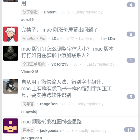
用
4
分享创造
•
Unitent
•
Jul 9
• Lastly replied by
aero99
完犊子， mac 刚涨价屏幕出问题了
6
MacBook Pro
•
LDa
•
Jul 27
• Lastly replied by
LDa
mac 版钉钉怎么调整字体大小？ mac 版本
钉钉如何在群聊中添加联系人？
1
全球工单系统
•
Victor215
•
Jul 7
• Lastly replied by
Victor215
自从用了微信输入法，错别字率飙升，
mac 上有咩有像飞书一样的错别字纠正工
具，要支持跨软件识别
5
问与答
•
rangoBen
•
Jul 8
• Lastly replied by
nmgwddj
mac 频繁转彩虹圈排查思路
17
程序员
•
jackgoudan
•
Jul 8
• Lastly replied by
jackgoudan