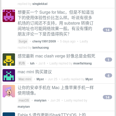
replied by
singlekkai
想要买一个 Surge for Mac，但是不知道当
下的使用体验性价比怎么样。听说有很多
机场的订阅还不支持，用 substore 转换订
阅地址也可能网络效果一般。有没有懂的
14
朋友评论一下是否值得购买？
Surge
•
cheny19912009
•
5 days ago
• Lastly
replied by
iamhucong
感觉最新 mac clash verge 好像总是会假死
1
机场
•
iuh
•
Jul 8
• Lastly replied by
moefishtang
mac mini 购买建议
4
Mac mini
•
Myst
•
Jun 25
• Lastly replied by
Myst
让你的安卓手机在 Mac 上像苹果手机一样
使用镜像。
14
macOS
•
matytan
•
Jun 26
• Lastly replied by
matytan
Fable 5 遗作更新|SharkTTY:iOS 上的