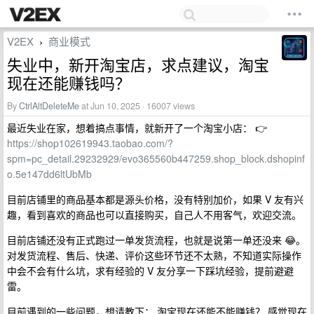
V2EX
商业模式
›
失业中，新开淘宝店，求点建议，淘宝
现在还能赚钱吗？
By
CtrlAltDeleteMe
at Jun 10, 2025 · 16007 views
最近失业在家，想着搞点事情，就新开了一个淘宝小店： 👉
https://shop102619943.taobao.com/?
spm=pc_detail.29232929/evo365560b447259.shop_block.dshopinf
o.5e147dd6ltUbMb
目前店铺里的商品基本都是源头价格，没有特别加价，如果 V 友有兴
趣，看到喜欢的商品也可以直接购买，自己人不用客气，欢迎交流。
目前店铺还没有正式跑过一单发货流程，也就是说第一单还没来 😂。
对发货流程、售后、快递、评价这些环节还不太熟，不知道实际操作
中会不会有什么坑，求有经验的 V 友分享一下踩坑经验，提前避避
雷。
目前遇到的一些问题，想请教下： 淘宝现在还能不能赚钱？ 感觉现在