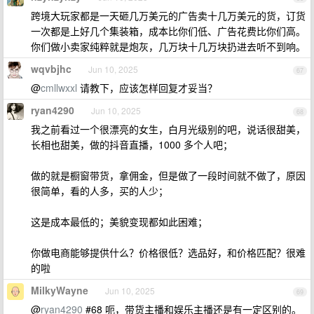
跨境大玩家都是一天砸几万美元的广告卖十几万美元的货，订货
一次都是上好几个集装箱，成本比你们低、广告花费比你们高。
你们做小卖家纯粹就是炮灰，几万块十几万块扔进去听不到响。
wqvbjhc
Jun 10, 2025
67
@
cmllwxxl
请教下，应该怎样回复才妥当？
ryan4290
Jun 10, 2025
68
我之前看过一个很漂亮的女生，白月光级别的吧，说话很甜美，
长相也甜美，做的抖音直播，1000 多个人吧；
做的就是橱窗带货，拿佣金，但是做了一段时间就不做了，原因
很简单，看的人多，买的人少；
这是成本最低的；美貌变现都如此困难；
你做电商能够提供什么？价格很低？选品好，和价格匹配？很难
的啦
MilkyWayne
Jun 10, 2025
69
@
ryan4290
#68 呃，带货主播和娱乐主播还是有一定区别的。