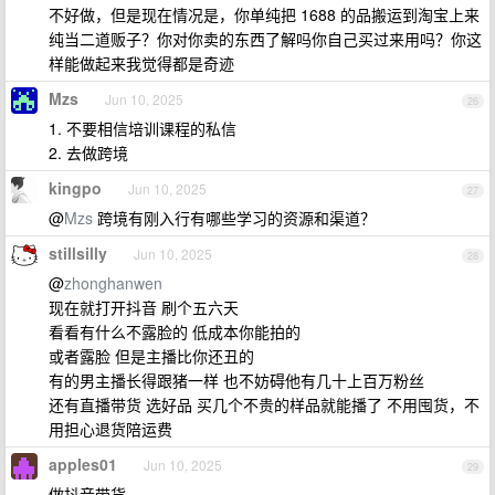
不好做，但是现在情况是，你单纯把 1688 的品搬运到淘宝上来
纯当二道贩子？你对你卖的东西了解吗你自己买过来用吗？你这
样能做起来我觉得都是奇迹
Mzs
Jun 10, 2025
26
1. 不要相信培训课程的私信
2. 去做跨境
kingpo
Jun 10, 2025
27
@
Mzs
跨境有刚入行有哪些学习的资源和渠道？
stillsilly
Jun 10, 2025
28
@
zhonghanwen
现在就打开抖音 刷个五六天
看看有什么不露脸的 低成本你能拍的
或者露脸 但是主播比你还丑的
有的男主播长得跟猪一样 也不妨碍他有几十上百万粉丝
还有直播带货 选好品 买几个不贵的样品就能播了 不用囤货，不
用担心退货陪运费
apples01
Jun 10, 2025
29
做抖音带货