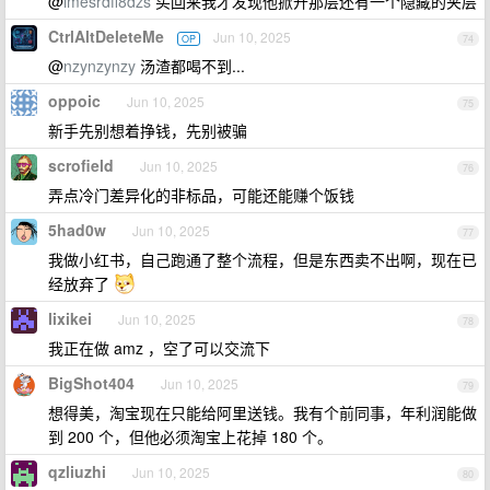
@
imesrdfi8dzs
买回来我才发现他掀开那层还有一个隐藏的夹层
CtrlAltDeleteMe
Jun 10, 2025
OP
74
@
nzynzynzy
汤渣都喝不到...
oppoic
Jun 10, 2025
75
新手先别想着挣钱，先别被骗
scrofield
Jun 10, 2025
76
弄点冷门差异化的非标品，可能还能赚个饭钱
5had0w
Jun 10, 2025
77
我做小红书，自己跑通了整个流程，但是东西卖不出啊，现在已
经放弃了
lixikei
Jun 10, 2025
78
我正在做 amz ，空了可以交流下
BigShot404
Jun 10, 2025
79
想得美，淘宝现在只能给阿里送钱。我有个前同事，年利润能做
到 200 个，但他必须淘宝上花掉 180 个。
qzliuzhi
Jun 10, 2025
80