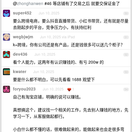
@
zhonghanwen
#46 等店铺有了交易之后 就要交保证金了
super452
Jun 10, 2025
50
要么跨境电商，要么抖音直播带货、小红书带货，还有就是尽量
去刚起步的平台，竞争压力小，有扶持红利
wegbjwjm
Jun 10, 2025 via iPad
51
k=跨境，你有公司还是有产品，还是钱很多可以送几个柜子？
dev436
Jun 10, 2025
52
看个人能力，这两年有认识赚钱的、有亏 200w 的
kwater
Jun 10, 2025
53
要是什么都不明白，可以先看看 1688 观望下
foryou2023
Jun 10, 2025
1
54
自己有淘宝店铺，明确的说可以赚钱。
真想搞这个，建议找一个相关的工作，先去别人赚钱的地方，先
学习一下，从客服做起都行。
小白什么都不懂的话，很难做起来的，能做起来也会走很多弯