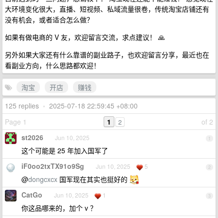
大环境变化很大，直播、短视频、私域流量很卷，传统淘宝店铺还有
没有机会，或者适合怎么做？
如果有做电商的 V 友，欢迎留言交流，求点建议！ 🙏
另外如果大家还有什么靠谱的副业路子，也欢迎留言分享，最近也在
看副业方向，什么思路都欢迎！
淘宝
开店
赚钱
125 replies
•
2025-07-18 22:59:45 +08:00
Page 1
1
of 2
2
st2026
Jun 10, 2025
1
这个可能是 25 年加入国军了
iF0oo2txTX91o9Sg
Jun 10, 2025
5
2
@
dongcxcx
国军现在其实也挺好的
CatGo
Jun 10, 2025
1
3
你这品哪来的，加个 v ？