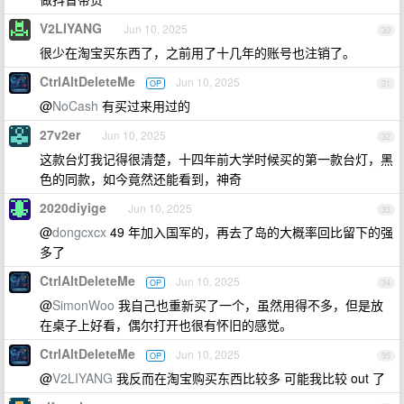
V2LIYANG
Jun 10, 2025
30
很少在淘宝买东西了，之前用了十几年的账号也注销了。
CtrlAltDeleteMe
Jun 10, 2025
OP
31
@
NoCash
有买过来用过的
27v2er
Jun 10, 2025
32
这款台灯我记得很清楚，十四年前大学时候买的第一款台灯，黑
色的同款，如今竟然还能看到，神奇
2020diyige
Jun 10, 2025
33
@
dongcxcx
49 年加入国军的，再去了岛的大概率回比留下的强
多了
CtrlAltDeleteMe
Jun 10, 2025
OP
34
@
SimonWoo
我自己也重新买了一个，虽然用得不多，但是放
在桌子上好看，偶尔打开也很有怀旧的感觉。
CtrlAltDeleteMe
Jun 10, 2025
OP
35
@
V2LIYANG
我反而在淘宝购买东西比较多 可能我比较 out 了