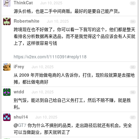
ThinkCat
Jun 10, 2025
93
源头价格，也是二手中间商贩。最好的是要自己能产货。
Robertwhite
Jun 10, 2025
94
跨境现在也不好做了，你可以看一下我写的这个，他们都是整天
看排名分析数据再来选品，而不是我觉得这个品应该会有人买就
上了，这样很容易亏钱
https://v2ex.com/t/1110391#reply118
iFrey
Jun 10, 2025
95
从 2009 年开始做电商的人告诉你，打住，现阶段就算是去摆地
摊，都比做电商好
wtdd
Jun 10, 2025
96
别气馁，能达到自己给自己义务打工，然后不赔不赚，就是胜
利。
shui14
Jun 10, 2025
97
@
GT7
你为什么不搞别的品类，走出路径后就还有机会。完全
可以当做副业，那天就转正了