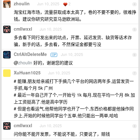
zhoulin
Jun 10, 2025
2
4
淘宝红海市场，流量获取成本太高了，卷的不要不要的，很难挣
钱。建议你研究研究亚马逊欧洲站。
cmllwxxl
Jun 10, 2025
5
多去看下同行发出来的坑点，开票、延迟发货、缺货等话术诈
骗，新手的话，多去看，不然保证金都要亏没
CtrlAltDeleteMe
Jun 10, 2025
OP
6
@
zhoulin
好的，谢谢您的建议
XuHuan1025
Jun 10, 2025
7
# 能赚,朋友给亲戚打下手搞几个平台的网店两年多,运营发货一
手抓,每个月 5k 广州
# 最近一年自己开了个,一开始亏 1k 每月,现在平均一个月 8k 加
上工资挺高了.他是高中学历
# 但是也看运气,他帮他同学也开了一个,东西价格都是他操作同
步上,开始的时候他同学出个五单,他只能出一两单,哈哈
cmllwxxl
Jun 10, 2025
8
问你能不能开发票，不能说不能，只要说了，赔钱