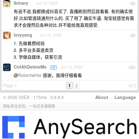
ibinary
Jun 10, 2025
98
有说不说.我都换成抖音买了. 直播刷到然后就看看. 有的确实很
好.比如管道疏通剂什么的. 买了用了.确实牛逼. 淘宝就感觉有需
求才会搜然后各种对比.并不能给我直观感受.
loryyang
Jun 10, 2025
99
1. 先做着攒经验
2. 多平台多渠道卖货
3. 学做自媒体，获客引流
CtrlAltDeleteMe
Jun 10, 2025
OP
100
@
Robertwhite
感谢，我得仔细看看
Page 1
1
of 2
2
© 2026 V2EX · 173ms · 3.9.8.5
About
·
Language
隐私安全无忧，一站式多源搜索