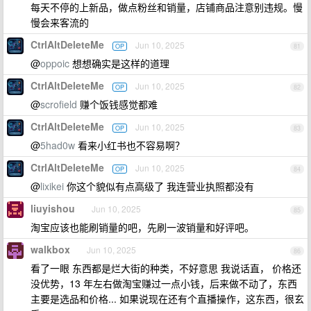
每天不停的上新品，做点粉丝和销量，店铺商品注意别违规。慢
慢会来客流的
CtrlAltDeleteMe
Jun 10, 2025
OP
81
@
oppoic
想想确实是这样的道理
CtrlAltDeleteMe
Jun 10, 2025
OP
82
@
scrofield
赚个饭钱感觉都难
CtrlAltDeleteMe
Jun 10, 2025
OP
83
@
5had0w
看来小红书也不容易啊？
CtrlAltDeleteMe
Jun 10, 2025
OP
84
@
lixikei
你这个貌似有点高级了 我连营业执照都没有
liuyishou
Jun 10, 2025
85
淘宝应该也能刷销量的吧，先刷一波销量和好评吧。
walkbox
Jun 10, 2025
86
看了一眼 东西都是烂大街的种类，不好意思 我说话直， 价格还
没优势，13 年左右做淘宝赚过一点小钱，后来做不动了，东西
主要是选品和价格... 如果说现在还有个直播操作，这东西，很玄