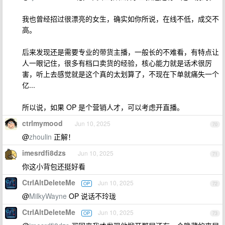
我也曾经招过很漂亮的女生，确实如你所说，在线不低，成交不
高。
后来发现还是需要专业的带货主播，一般长的不难看，有特点让
人一眼记住，很多有档口卖货的经验，核心能力就是话术很厉
害，听上去感觉就是这个真的太划算了，不现在下单就痛失一个
亿...
所以说，如果 OP 是个营销人才，可以考虑开直播。
ctrlmymood
Jun 10, 2025
70
@
zhoulin
正解！
imesrdfi8dzs
Jun 10, 2025
71
你这小背包还挺好看
CtrlAltDeleteMe
Jun 10, 2025
OP
72
@
MilkyWayne
OP 说话不玲珑
CtrlAltDeleteMe
Jun 10, 2025
OP
73