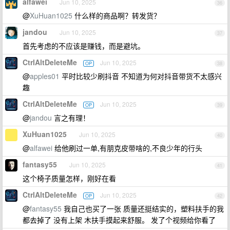
alfawei
Jun 10, 2025
36
@
XuHuan1025
什么样的商品啊？转发货？
jandou
Jun 10, 2025
37
首先考虑的不应该是赚钱，而是避坑。
CtrlAltDeleteMe
Jun 10, 2025
OP
38
@
apples01
平时比较少刷抖音 不知道为何对抖音带货不太感兴
趣
CtrlAltDeleteMe
Jun 10, 2025
OP
39
@
jandou
言之有理！
XuHuan1025
Jun 10, 2025
40
@
alfawei
给他刷过一单,有朋克皮带啥的,不良少年的行头
fantasy55
Jun 10, 2025
41
这个椅子质量怎样，刚好在看
CtrlAltDeleteMe
Jun 10, 2025
OP
42
@
fantasy55
我自己也买了一张 质量还挺结实的，塑料扶手的我
都去掉了 没有上架 木扶手摸起来舒服。 发了个视频给你看了