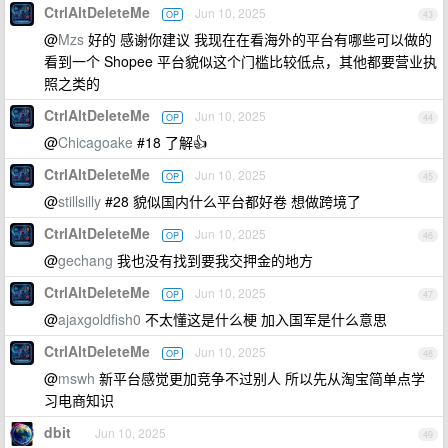
CtrlAltDeleteMe
Jun 10, 2025
OP
43
@
Mzs
好的 感谢你建议 我现在在看海外的平台有哪些可以做的
看到一个 Shopee 平台貌似这个门槛比较低点，其他都要营业执
照之类的
CtrlAltDeleteMe
Jun 10, 2025
OP
44
@
Chicagoake
#18 了解👍
CtrlAltDeleteMe
Jun 10, 2025
OP
45
@
stillsilly
#28 貌似国内什么平台都好卷 想做跨境了
CtrlAltDeleteMe
Jun 10, 2025
OP
46
@
gechang
我也没有找到要我交押金的地方
CtrlAltDeleteMe
Jun 10, 2025
OP
47
@
ajaxgoldfish0
不太懂这是什么梗 加入国军是什么意思
CtrlAltDeleteMe
Jun 10, 2025
OP
48
@
mswh
新平台感觉更加竞争不过别人 所以先从淘宝简单点学
习电商知识
dbit
Jun 10, 2025
49