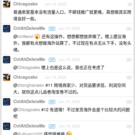
Chicagoake
Jun 10, 2025
9
普通卖家基本没有流量入口，不砸钱推广就更难，真想做其实跨
境会好一些。
CtrlAltDeleteMe
Jun 10, 2025
OP
10
@
cmllwxxl
还有这操作，想想都想放弃做了。楼上建议海
外，我都有点想做海外站算了，不过现在有点无从下手，没有头
绪。
CtrlAltDeleteMe
Jun 10, 2025
OP
11
@
Chicagoake
楼上也是这么说，我也正在考虑了
Chicagoake
Jun 10, 2025
12
@
zhonghanwen
#11 跨境商家少、对货品要求低、利润空间
大，就你这点儿品卷淘宝卷不过的。
CtrlAltDeleteMe
Jun 10, 2025
OP
13
@
Chicagoake
#12 有道理！不过发货海外会是个比较大的问题
吧
CtrlAltDeleteMe
Jun 10, 2025
OP
14
@
XuHuan1025
感觉很难搞