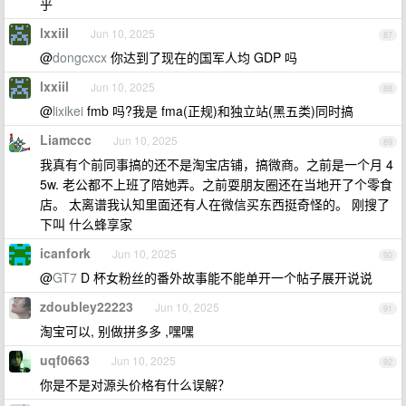
乎
lxxiil
Jun 10, 2025
87
@
dongcxcx
你达到了现在的国军人均 GDP 吗
lxxiil
Jun 10, 2025
88
@
lixikei
fmb 吗?我是 fma(正规)和独立站(黑五类)同时搞
Liamccc
Jun 10, 2025
89
我真有个前同事搞的还不是淘宝店铺，搞微商。之前是一个月 4
5w. 老公都不上班了陪她弄。之前耍朋友圈还在当地开了个零食
店。 太离谱我认知里面还有人在微信买东西挺奇怪的。 刚搜了
下叫 什么蜂享家
icanfork
Jun 10, 2025
90
@
GT7
D 杯女粉丝的番外故事能不能单开一个帖子展开说说
zdoubley22223
Jun 10, 2025
91
淘宝可以, 别做拼多多 ,嘿嘿
uqf0663
Jun 10, 2025
92
你是不是对源头价格有什么误解？