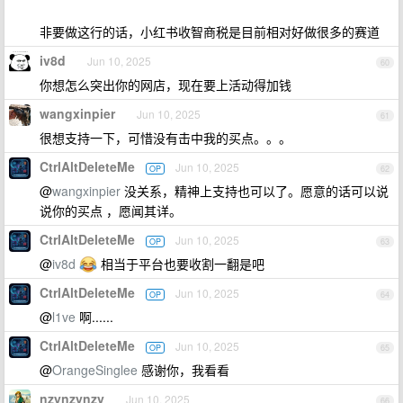
非要做这行的话，小红书收智商税是目前相对好做很多的赛道
iv8d
Jun 10, 2025
60
你想怎么突出你的网店，现在要上活动得加钱
wangxinpier
Jun 10, 2025
61
很想支持一下，可惜没有击中我的买点。。。
CtrlAltDeleteMe
Jun 10, 2025
OP
62
@
wangxinpier
没关系，精神上支持也可以了。愿意的话可以说
说你的买点 ，愿闻其详。
CtrlAltDeleteMe
Jun 10, 2025
OP
63
@
iv8d
相当于平台也要收割一翻是吧
CtrlAltDeleteMe
Jun 10, 2025
OP
64
@
l1ve
啊......
CtrlAltDeleteMe
Jun 10, 2025
OP
65
@
OrangeSinglee
感谢你，我看看
nzynzynzy
Jun 10, 2025
66