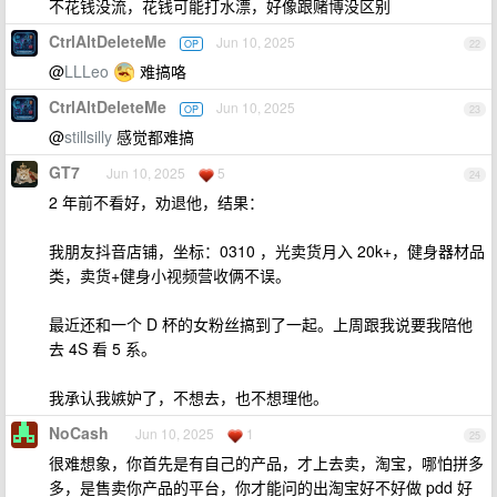
不花钱没流，花钱可能打水漂，好像跟赌博没区别
CtrlAltDeleteMe
Jun 10, 2025
OP
22
@
LLLeo
难搞咯
CtrlAltDeleteMe
Jun 10, 2025
OP
23
@
stillsilly
感觉都难搞
GT7
Jun 10, 2025
5
24
2 年前不看好，劝退他，结果：
我朋友抖音店铺，坐标：0310 ，光卖货月入 20k+，健身器材品
类，卖货+健身小视频营收俩不误。
最近还和一个 D 杯的女粉丝搞到了一起。上周跟我说要我陪他
去 4S 看 5 系。
我承认我嫉妒了，不想去，也不想理他。
NoCash
Jun 10, 2025
1
25
很难想象，你首先是有自己的产品，才上去卖，淘宝，哪怕拼多
多，是售卖你产品的平台，你才能问的出淘宝好不好做 pdd 好