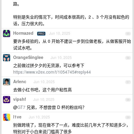
路。
特别是失业的情况下，时间成本很高的，2 、3 个月没有起色的
话，压力很大的。
Hormazed
Jun 10, 2025
PRO
55
要许多经验的，从 0 开始不建议一步到位做老板，从做客服开始
试试水吧。
OrangeSinglee
Jun 10, 2025
56
之前做过拼夕夕的无货源，可以参考下
https://www.v2ex.com/t/1054745#reply44
Arlenc
Jun 10, 2025
57
去做小红书吧，这个用户粘性高
vipshf
Jun 10, 2025
58
@
GT7
兄弟，不想尝尝 D 杯的粉丝吗？
l1ve
Jun 10, 2025
59
别做跨境了，现在做不了一点，难度比前几年大了不知道多少，
特别对于小白来说门槛高了很多