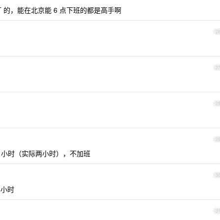
 的，能在北京能 6 点下班的都是高手啊
2
2
2
2
 小时（实际两小时），不加班
3
半小时
3