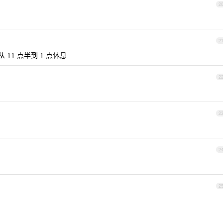
2
2
午从 11 点半到 1 点休息
2
2
2
2