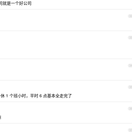
司就是一个好公司
3
3
3
3
午休 1 个班小时，平时 6 点基本全走完了
3
州
3