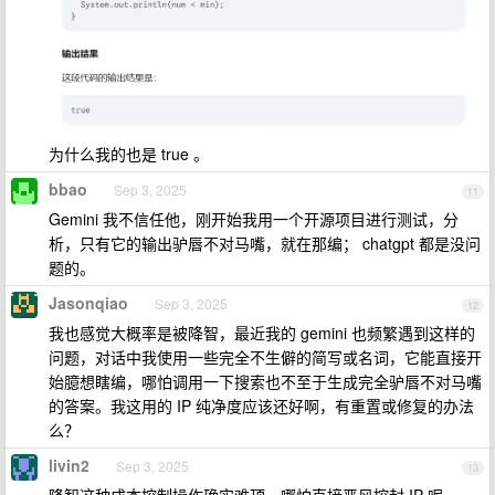
为什么我的也是 true 。
bbao
Sep 3, 2025
11
Gemini 我不信任他，刚开始我用一个开源项目进行测试，分
析，只有它的输出驴唇不对马嘴，就在那编； chatgpt 都是没问
题的。
Jasonqiao
Sep 3, 2025
12
我也感觉大概率是被降智，最近我的 gemini 也频繁遇到这样的
问题，对话中我使用一些完全不生僻的简写或名词，它能直接开
始臆想瞎编，哪怕调用一下搜索也不至于生成完全驴唇不对马嘴
的答案。我这用的 IP 纯净度应该还好啊，有重置或修复的办法
么？
livin2
Sep 3, 2025
13
降智这种成本控制操作确实难顶，哪怕直接严风控封 IP 呢