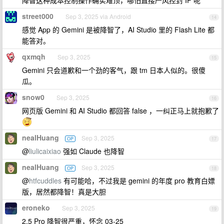
street000
Sep 3, 2025 via Android
14
感觉 App 的 Gemini 是被降智了，AI Studio 里的 Flash Lite 都
能答对。
qxmqh
Sep 3, 2025
15
Gemini 只会道歉和一个劲的客气，跟 tm 日本人似的。很傻
瓜。
snow0
Sep 3, 2025
16
网页版 Gemini 和 AI Studio 都回答 false ，一纠正马上就抱歉了
nealHuang
Sep 3, 2025
OP
17
@
liulicaixiao
强如 Claude 也降智
nealHuang
Sep 3, 2025
OP
18
@
htfcuddles
有可能哈，不过我是 gemini 的年度 pro 教育白嫖
版，居然都降智！真是大胆
eroneko
Sep 3, 2025
19
2.5 Pro 降智很严重，怀念 03-25