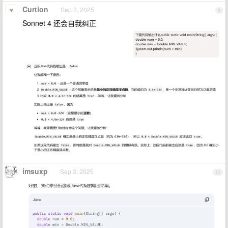
Curtion
Sep 3, 2025
9
Sonnet 4 还会自我纠正
imsuxp
Sep 3, 2025
10