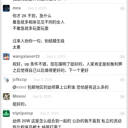
mns
Sep 3, 2025
15
你才 26 不到，急什么
着急就多相亲见见不同的女人
不着急就多玩耍玩耍
过来人劝你一句，别结婚生娃
太累
wangxiaoer33
Sep 3, 2025
16
祝好，op 条件不错，现在摆明了挺好的，人家肯定是权衡利弊
之后觉得自己以后值得更好的，下一个更好
jcfkccp
Sep 3, 2025
17
@
xided
包邮地区的幼师算上公积金 恐怕是有这么多的
Mmnni
Sep 3, 2025
18
挺好的，
triptipstop
Sep 3, 2025
19
幼师 20W 这是怎么组合到一起的 公办的我不直到 私立的流动
性比程序员都大 纯属打零工