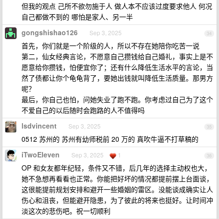
但我的观点 己所不欲勿施于人 做人本不应该过度要求他人 何况
自己都做不到的 哪怕是家人、另一半
gongshishao126
Sep 3, 2025
34
首先，你们就是一个阶级的人，所以不存在她陪你吃苦一说
第二，仙女经典言论，不愿意自己攒钱给自己婚礼，事实上是不
愿意给你攒钱，怕便宜你了；还有什么降低生活水平的言论，当
然了债都让你个龟龟背了，要她出钱就叫降低生活质量。那男方
呢？
最后，你自己也怕，问她失业了跑不跑。你考虑过自己为了这个
不爱自己的以后随时会跑路的人不值得吗
lsdvincent
Sep 3, 2025
35
0512 苏州的 苏州有幼师税前 20 万的 真吹牛逼不打草稿的
iTwoEleven
Sep 3, 2025
1
36
OP 和女友都年纪轻，条件又不错，后几年的选择主动权也大，
她不急想再看看也正常。你能把好坏的情况都提前摆上台面谈，
这很能提前规划安排和避开一些婚姻的雷区。没能谈成确实让人
伤心和沮丧，但能避开隐患，为了彼此的将来也挺好。让时间冲
淡这次的悲伤吧。祝一切顺利