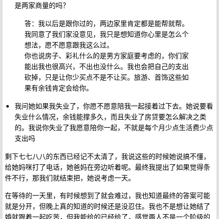
是两家商量的吗？
答：我以后是跟你过的，两边家里肯定都是能帮就帮。
我同意了我们家没意见，我只是想知道你心里是怎么个
想法，愿不愿意跟我这么过。
你也说房子、彩礼什么的是男方家庭要考虑的，你们家
能出我也很高兴，不出也没什么。我也会把自己的支出
砍掉，只是让你少买点不是不让买。旅游、首饰这些如
果有余钱肯定会给你。
我问她如果我失业了，你愿不愿意陪我一起接着过下去。她说要看
失业什么情况，余钱能撑多久，而且失业了房贷要怎么解决之类
的。我说你失业了我愿意陪你一起，不就是每个月少点生活费少点
支出吗
剩下七七八八的东西已经记不太清了，我说这些的时候她说搞不懂，
给她妈咪打了电话，她爸妈在旁边听着呢。最终我提出了如果觉得条
件不行，那我们就结束把，她说考虑一天。
在等待的一天里，有时候想到了就会难过，我也知道最终的答案可能
就是分开，但晚上真的知道的时候还是没忍住。我也不是想让她结了
婚就跟着一起吃苦，但我能给的已经给了，感觉两人不是一个阶级的