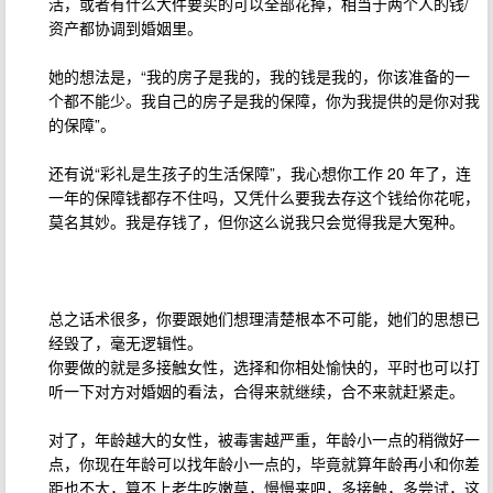
活，或者有什么大件要买的可以全部花掉，相当于两个人的钱/
资产都协调到婚姻里。
她的想法是，“我的房子是我的，我的钱是我的，你该准备的一
个都不能少。我自己的房子是我的保障，你为我提供的是你对我
的保障”。
还有说“彩礼是生孩子的生活保障”，我心想你工作 20 年了，连
一年的保障钱都存不住吗，又凭什么要我去存这个钱给你花呢，
莫名其妙。我是存钱了，但你这么说我只会觉得我是大冤种。
总之话术很多，你要跟她们想理清楚根本不可能，她们的思想已
经毁了，毫无逻辑性。
你要做的就是多接触女性，选择和你相处愉快的，平时也可以打
听一下对方对婚姻的看法，合得来就继续，合不来就赶紧走。
对了，年龄越大的女性，被毒害越严重，年龄小一点的稍微好一
点，你现在年龄可以找年龄小一点的，毕竟就算年龄再小和你差
距也不大，算不上老牛吃嫩草，慢慢来吧，多接触，多尝试，这