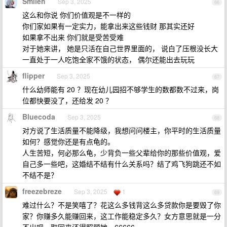
Smileh
Sep 3, 2025
66
这么和你说 你们价值观是不一样的
你们家如果有一定实力，能拿出来这些钱财 那其实还好
如果拿不出来 你们就是受苦受难
对于她来讲， 她是只活在自己世界里面的， 说白了压根没长大
一直处于一人吃饱全家不饿的状态， 偶尔还能出去玩玩
flipper
Sep 3, 2025
67
什么幼师能有 20 ？现在幼儿园招不够学生的数都数不过来，岗
位都快要没了，还给发 20 ？
Bluecoda
Sep 3, 2025
68
对方说了生活质量不能降级，我想问问楼主，你平时的生活质量
如何？感觉你还是有点龟的。
人生苦短，何必那么龟，少背负一些父辈给你的那些价值观，爱
自己多一些吧，这婚结不结有什么关系吗？结了鸡飞狗跳还不如
不结不是？
freezebreze
Sep 3, 2025
1
69
难过什么？不是笑嘻了？花这么多钱背这么多贷款你是要毁了你
家？你赚多久能赚回来，这工作能稳定多久？女方意思就是一分