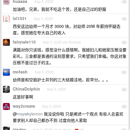
huaaaa
Sep 3, 2025
78
加油吧，兄弟，我就不吃这个苦，还是自己过的舒服
lxl1531
Sep 3, 2025
79
西安这边幼师一个月才 3000 块，对幼师 20W 年薪持怀疑态
度，感觉她在夸大自己的收入
fairytale110
Sep 3, 2025 via Android
80
满篇对你只谈钱，感觉没什么感情啊，我媳妇儿和她家压根没要
彩礼，三金都是普通的没刻意要求，只希望我们幸福。你这对象
压根不是过日子的主。
mofash
Sep 3, 2025
81
幼师是和空姐护士并列的三大结婚洼地，趁早分。。。
ChinaDolphin
Sep 3, 2025
82
这是好事啊
way2create
Sep 3, 2025
83
@
msywkylemon
我没说你啦 只是阐述一个观点 有些人总喜欢
要求别人却自己都办不到 过度向他人索取
irisdev
Sep 3, 2025 via Android
18