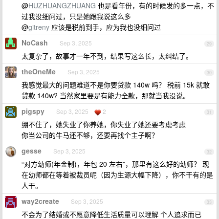
@
HUZHUANGZHUANG
也是看年份，有的时候发的多一点，不
过我没细问过，只是她跟我说这么多
@
gitreny
应该是税前到手，应为我也没细问过
NoCash
Sep 3, 2025
29
太复杂了，故事才一年不到，结果写这么长，太纠结了。
theOneMe
Sep 3, 2025
30
我感觉最大的问题难道不是你要贷款 140w 吗？ 税前 15k 就敢
贷款 140w? 当然家里要是有能力全款，那就当我没说。
pigspy
Sep 3, 2025
2
31
绷不住了，她失业了你养她，你失业了她还要考虑考虑
你当公司的牛马还不够，还要再找个主子啊？
gesse
Sep 3, 2025
32
“对方幼师(年金制)，年包 20 左右”，那里有这么好的幼师？ 现
在幼师都在等着被裁员呢（因为生源大幅下降），你不干有的是
人干。
way2create
Sep 3, 2025
33
不会为了结婚或不愿意降低生活质量可以理解 个人追求而已