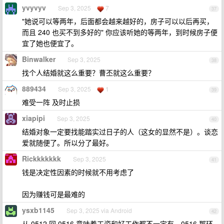
yvyvyv
Sep 3, 2025
7
37
"她说可以等两年，后面都会越来越好的，房子可以以后再买，
而且 240 也买不到多好的" 你应该听她的等两年，到时候房子便
宜了她也便宜了。
Binwalker
Sep 3, 2025
38
找个人结婚就这么重要？曹丕就这么重要？
889434
Sep 3, 2025
1
39
难受一阵 及时止损
xiapipi
Sep 3, 2025
40
结婚对象一定要找能踏实过日子的人（这女的显然不是）。谈恋
爱就随便了。所以分了最好。
Rickkkkkkk
Sep 3, 2025
41
钱是决定性因素的时候就不用考虑了
因为赚钱可是最难的
ysxb1145
Sep 3, 2025 via Android
42
从 0512 回 0516 意味着工资和好工作都不一定有，0516 那环