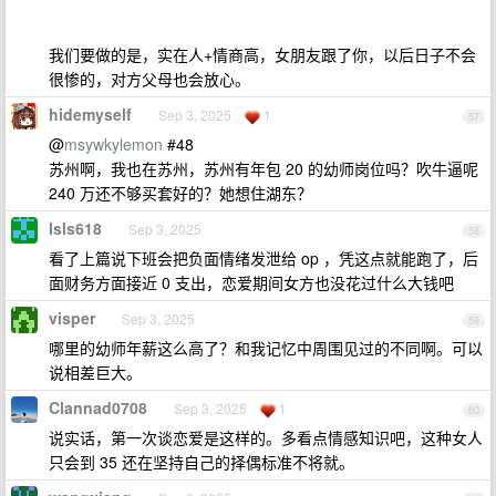
我们要做的是，实在人+情商高，女朋友跟了你，以后日子不会
很惨的，对方父母也会放心。
hidemyself
Sep 3, 2025
1
57
@
msywkylemon
#48
苏州啊，我也在苏州，苏州有年包 20 的幼师岗位吗？吹牛逼呢
240 万还不够买套好的？她想住湖东？
lsls618
Sep 3, 2025
58
看了上篇说下班会把负面情绪发泄给 op ，凭这点就能跑了，后
面财务方面接近 0 支出，恋爱期间女方也没花过什么大钱吧
visper
Sep 3, 2025
59
哪里的幼师年薪这么高了？和我记忆中周围见过的不同啊。可以
说相差巨大。
Clannad0708
Sep 3, 2025
1
60
说实话，第一次谈恋爱是这样的。多看点情感知识吧，这种女人
只会到 35 还在坚持自己的择偶标准不将就。