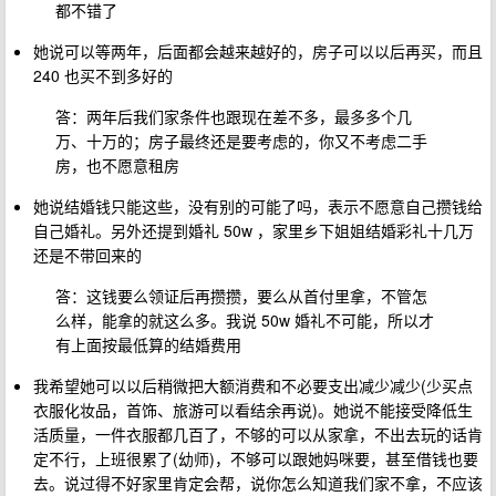
都不错了
她说可以等两年，后面都会越来越好的，房子可以以后再买，而且
240 也买不到多好的
答：两年后我们家条件也跟现在差不多，最多多个几
万、十万的；房子最终还是要考虑的，你又不考虑二手
房，也不愿意租房
她说结婚钱只能这些，没有别的可能了吗，表示不愿意自己攒钱给
自己婚礼。另外还提到婚礼 50w ，家里乡下姐姐结婚彩礼十几万
还是不带回来的
答：这钱要么领证后再攒攒，要么从首付里拿，不管怎
么样，能拿的就这么多。我说 50w 婚礼不可能，所以才
有上面按最低算的结婚费用
我希望她可以以后稍微把大额消费和不必要支出减少减少(少买点
衣服化妆品，首饰、旅游可以看结余再说)。她说不能接受降低生
活质量，一件衣服都几百了，不够的可以从家拿，不出去玩的话肯
定不行，上班很累了(幼师)，不够可以跟她妈咪要，甚至借钱也要
去。说过得不好家里肯定会帮，说你怎么知道我们家不拿，不应该