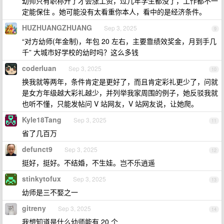
幼师只有职称升了才会涨工资，过几年学生都没了，工作都不一
定能保住 。她可能没有太看重你本人，看中的是经济条件。
HUZHUANGZHUANG
Sep 3, 2025
9
“对方幼师(年金制)，年包 20 左右，主要靠绩效奖金，月到手几
千” 大城市好学校的幼时吗？这么多钱
coderluan
Sep 3, 2025
10
换我就等两年，条件肯定是更好了，而且肯定彩礼更少了，问就
是女方年级越大彩礼越少，并列举我家周围的例子，她反驳我就
也听不懂，只能发帖问 V 站网友，V 站网友说，让她爬。
Kyle18Tang
Sep 3, 2025
11
省了几百万
defunct9
Sep 3, 2025
12
挺好，挺好。不结婚，不生娃。岂不乐逍遥
stinkytofux
Sep 3, 2025
13
幼师是三不娶之一
gitreny
Sep 3, 2025
14
我想知道是什么幼师能有 20 个