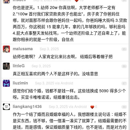
84
你也是逆天。1.幼师 20w 你真信啊，大学老师都不一定有
2."100w 首付我们家贷款卖房子也能出"，房子卖了你爸妈住
哪，就对面那币样会跟你爸妈住一起吗，你爸妈睡大街吗 3.贷款
两百万，你这税前 15 能拿几年，拿的几年够跌的吗，够利息吗
4.屁大点事整天发帖找骂，一个幼师还阶级上了还自卑上了，能
跟你相亲的就是一个阶级，自信点
malusama
Sep 3, 2025
85
幼师也敢啊？ 人家肯定比来比去啊， 结婚后等着帽子把
littleG
Sep 3, 2025
86
真正相互喜欢的两个人不是这样子的。没啥意思
liuzimin
Sep 3, 2025 via Android
87
感觉你们结个婚，钱都不是钱一样。这些钱换成 5090 得多少个
呀。买显卡唯唯诺诺，结婚重钱出击。
liangkang1436
Sep 3, 2025 via Android
6
88
作为一个结了婚而且婚姻幸福的人，我想跟楼主说句话∶结婚不
是买东西，钱不够，借一借凑一凑买了就算了，结婚最需要的不
是钱，而是感情，保证婚姻质量下线的，也不是钱，而是对方的