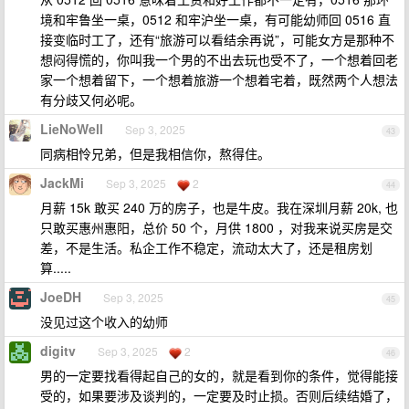
境和牢鲁坐一桌，0512 和牢沪坐一桌，有可能幼师回 0516 直
接变临时工了，还有“旅游可以看结余再说”，可能女方是那种不
想闷得慌的，你叫我一个男的不出去玩也受不了，一个想着回老
家一个想着留下，一个想着旅游一个想着宅着，既然两个人想法
有分歧又何必呢。
LieNoWell
Sep 3, 2025
43
同病相怜兄弟，但是我相信你，熬得住。
JackMi
Sep 3, 2025
2
44
月薪 15k 敢买 240 万的房子，也是牛皮。我在深圳月薪 20k, 也
只敢买惠州惠阳，总价 50 个，月供 1800 ，对我来说买房是交
差，不是生活。私企工作不稳定，流动太大了，还是租房划
算.....
JoeDH
Sep 3, 2025
45
没见过这个收入的幼师
digitv
Sep 3, 2025
2
46
男的一定要找看得起自己的女的，就是看到你的条件，觉得能接
受的，如果要涉及谈判的，一定要及时止损。否则后续结婚了，