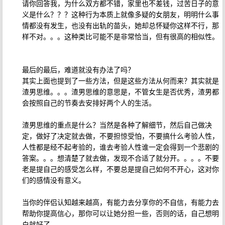
请你回答我，为什么双方都不错，家里也不差钱，过苦日子的意
义是什么？？？这种行为本质上就像多疑的女朋友，明明什么事
情都没有发生，也没有出轨的苗头，她却总怀疑你这样不行，那
样不对。。。这种类比可能不是非常恰当，但有很高的相似性。
最后的最后，难道就没有办法了吗？
其实上面也提到了一些方法，但是这些方法从何而来？其实就是
渣男思维。。。渣男思维的意思是，不管女生是否优秀，渣男都
会按照自己的节奏去安排好两个人的生活。
渣男思维的重点是什么？当然是各种了解细节，然后自己做决
定，做好了决定就去做，不要担惊受怕，不要搞什么考验人性，
人性都是经不起考验的，谁去考验人性谁一定会得到一个悲剧的
答案。。。想清楚了就去做，发现不合适了就分开。。。。不要
老是提自己的感受怎么样，不要总是提自己如何不开心，这对你
们的感情没有意义。
当你的伴侣认知越来越高，有能力去分享你的不自信，有能力去
帮助你提高信心，那你可以让她分担一些，否则的话，自己想明
白就好了。