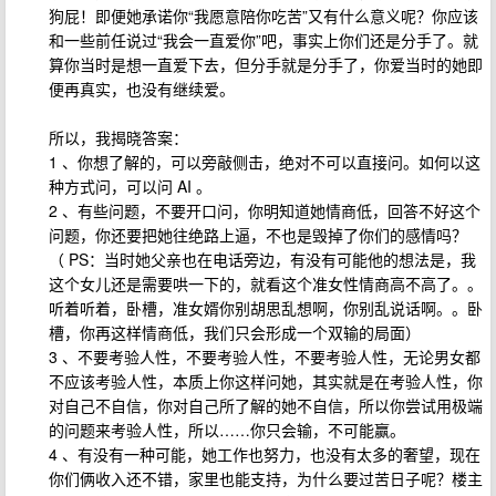
狗屁！即便她承诺你“我愿意陪你吃苦”又有什么意义呢？你应该
和一些前任说过“我会一直爱你”吧，事实上你们还是分手了。就
算你当时是想一直爱下去，但分手就是分手了，你爱当时的她即
便再真实，也没有继续爱。
所以，我揭晓答案：
1 、你想了解的，可以旁敲侧击，绝对不可以直接问。如何以这
种方式问，可以问 AI 。
2 、有些问题，不要开口问，你明知道她情商低，回答不好这个
问题，你还要把她往绝路上逼，不也是毁掉了你们的感情吗？
（ PS：当时她父亲也在电话旁边，有没有可能他的想法是，我
这个女儿还是需要哄一下的，就看这个准女性情商高不高了。。
听着听着，卧槽，准女婿你别胡思乱想啊，你别乱说话啊。。卧
槽，你再这样情商低，我们只会形成一个双输的局面）
3 、不要考验人性，不要考验人性，不要考验人性，无论男女都
不应该考验人性，本质上你这样问她，其实就是在考验人性，你
对自己不自信，你对自己所了解的她不自信，所以你尝试用极端
的问题来考验人性，所以……你只会输，不可能赢。
4 、有没有一种可能，她工作也努力，也没有太多的奢望，现在
你们俩收入还不错，家里也能支持，为什么要过苦日子呢？楼主