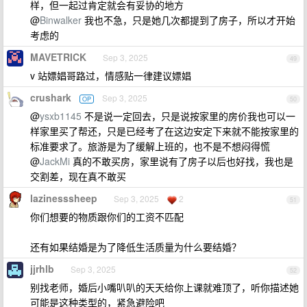
样，但一起过肯定就会有妥协的地方
@
Binwalker
我也不急，只是她几次都提到了房子，所以才开始
考虑的
MAVETRICK
Sep 3, 2025
49
v 站嫖娼哥路过，情感贴一律建议嫖娼
crushark
Sep 3, 2025
OP
50
@
ysxb1145
不是说一定回去，只是说按家里的房价我也可以一
样家里买了帮还，只是已经考了在这边安定下来就不能按家里的
标准要求了。旅游是为了缓解上班的，也不是不想闷得慌
@
JackMi
真的不敢买房，家里说有了房子以后也好找，我也是
交割差，现在真不敢买
lazinesssheep
Sep 3, 2025
2
51
你们想要的物质跟你们的工资不匹配
还有如果结婚是为了降低生活质量为什么要结婚？
jjrhlb
Sep 3, 2025
52
别找老师，婚后小嘴叭叭的天天给你上课就难顶了，听你描述她
可能是这种类型的，紧急避险吧