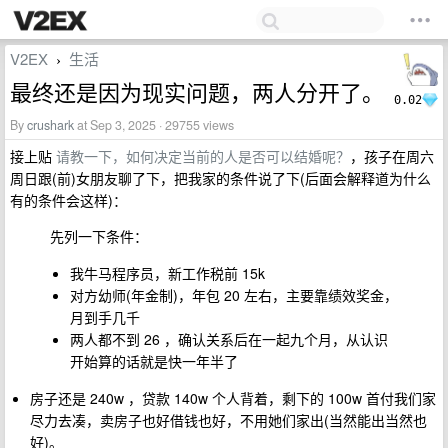
V2EX
生活
›
最终还是因为现实问题，两人分开了。
0.02
By
crushark
at Sep 3, 2025 · 29755 views
接上贴
请教一下，如何决定当前的人是否可以结婚呢？
，孩子在周六
周日跟(前)女朋友聊了下，把我家的条件说了下(后面会解释道为什么
有的条件会这样)：
先列一下条件：
我牛马程序员，新工作税前 15k
对方幼师(年金制)，年包 20 左右，主要靠绩效奖金，
月到手几千
两人都不到 26 ，确认关系后在一起九个月，从认识
开始算的话就是快一年半了
房子还是 240w ，贷款 140w 个人背着，剩下的 100w 首付我们家
尽力去凑，卖房子也好借钱也好，不用她们家出(当然能出当然也
好)。