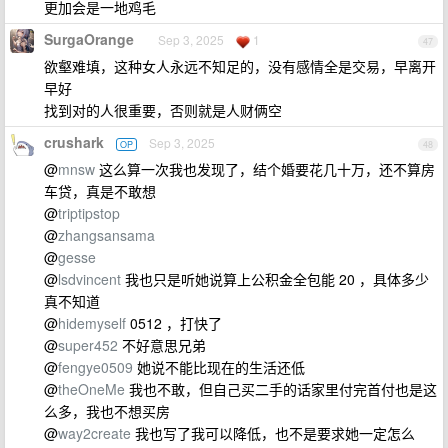
更加会是一地鸡毛
SurgaOrange
Sep 3, 2025
1
47
欲壑难填，这种女人永远不知足的，没有感情全是交易，早离开
早好
找到对的人很重要，否则就是人财俩空
crushark
Sep 3, 2025
OP
48
@
mnsw
这么算一次我也发现了，结个婚要花几十万，还不算房
车贷，真是不敢想
@
triptipstop
@
zhangsansama
@
gesse
@
lsdvincent
我也只是听她说算上公积金全包能 20 ，具体多少
真不知道
@
hidemyself
0512 ，打快了
@
super452
不好意思兄弟
@
fengye0509
她说不能比现在的生活还低
@
theOneMe
我也不敢，但自己买二手的话家里付完首付也是这
么多，我也不想买房
@
way2create
我也写了我可以降低，也不是要求她一定怎么