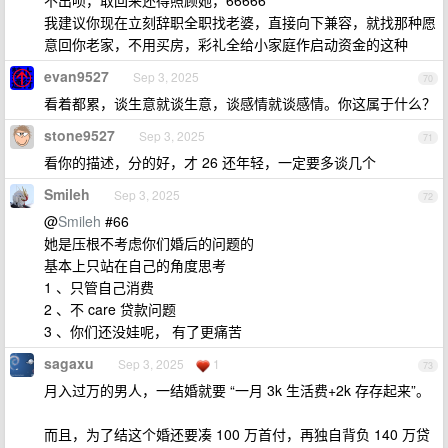
不出呗，取回来还得照顾她，66666
我建议你现在立刻辞职全职找老婆，直接向下兼容，就找那种愿
意回你老家，不用买房，彩礼全给小家庭作启动资金的这种
evan9527
Sep 3, 2025
70
看着都累，谈生意就谈生意，谈感情就谈感情。你这属于什么？
stone9527
Sep 3, 2025
71
看你的描述，分的好，才 26 还年轻，一定要多谈几个
Smileh
Sep 3, 2025
72
@
Smileh
#66
她是压根不考虑你们婚后的问题的
基本上只站在自己的角度思考
1 、只管自己消费
2 、不 care 贷款问题
3 、你们还没娃呢， 有了更痛苦
sagaxu
Sep 3, 2025
1
73
月入过万的男人，一结婚就要 “一月 3k 生活费+2k 存存起来”。
而且，为了结这个婚还要凑 100 万首付，再独自背负 140 万贷