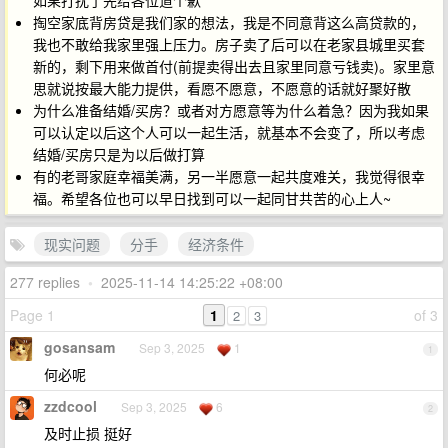
如果打扰了先给各位道个歉
掏空家底背房贷是我们家的想法，我是不同意背这么高贷款的，
我也不敢给我家里强上压力。房子卖了后可以在老家县城里买套
新的，剩下用来做首付(前提卖得出去且家里同意亏钱卖)。家里意
思就说按最大能力提供，看愿不愿意，不愿意的话就好聚好散
为什么准备结婚/买房？或者对方愿意等为什么着急？因为我如果
可以认定以后这个人可以一起生活，就基本不会变了，所以考虑
结婚/买房只是为以后做打算
有的老哥家庭幸福美满，另一半愿意一起共度难关，我觉得很幸
福。希望各位也可以早日找到可以一起同甘共苦的心上人~
现实问题
分手
经济条件
277 replies
•
2025-11-14 14:25:22 +08:00
Page 1
1
of 3
2
3
gosansam
Sep 3, 2025
1
1
何必呢
zzdcool
Sep 3, 2025
6
2
及时止损 挺好