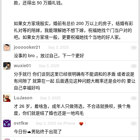
款，还得出 50 万婚礼钱。
如果女方家境殷实，婚前有总价 200 万以上的房子，结婚有彩
礼对等的陪嫁，我能理解她不想下嫁，祝福她找个门当户对的
吧。如果女方家境一般，更要祝福她找个当地的好人家。
joooooker21
Sep 3, 2025
74
没事的 bro ，放过自己，下一个更好
wuxie01
Sep 3, 2025
75
分手就行 你们谈到这里已经很明确有不能调和的矛盾 或者说是
有间隙了 就算在一起 后面遇见这种问题大概率还是会吵的 要让
自己幸福好吗
LuJason
Sep 3, 2025
76
才 26 岁，着啥急，成年人只做筛选，不合适就换呗，换个角
度，你们就是结了婚也还是一地鸡毛
ovtfkw
Sep 3, 2025 via iPhone
1
77
今日份🐢男贴终于出现了