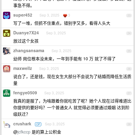
事急不得。
super452
Sep 3, 2025
3
23
写了一堆，但抓不住重点，错别字又多，看得人头大
Duanye7X24
Sep 3, 2025
24
放过这个女孩
zhangsansama
Sep 3, 2025
25
幼师 岗位根本没未来，一年到手能有 10 万 就了不得了
maxwellz
Sep 3, 2025
26
说白了，还是钱，现在女生大部分不会说为了结婚而降低生活质
量
fengye0509
Sep 3, 2025
27
我真的是服了，为啥跟着你就吃苦了呢？她个人现在过得难道比
你提供的要好吗？一个普通女人 就觉得必须要通过婚姻 达到阶
级跃迁？
crushark
Sep 3, 2025
OP
28
@
jcfkccp
是的算上公积金