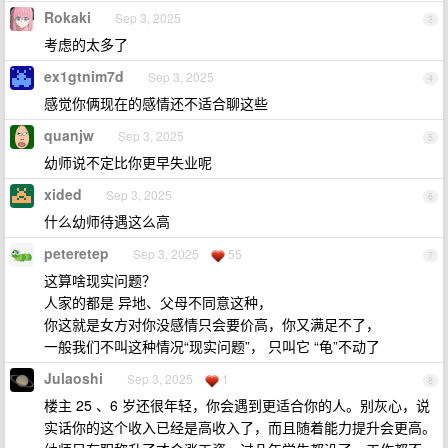
Rokaki
Sep 3, 2025
3
考虑的太多了
ex1gtnim7d
Sep 3, 2025
4
感觉你俩现在的感情还不适合聊这些
quanjw
Sep 3, 2025
5
幼师说不定比你更早失业呢
xided
Sep 3, 2025
6
什么幼师待遇这么高
peteretep
Sep 3, 2025
55
7
这算啥现实问题？
人家的都是 异地、父母不同意这种，
你这就是女方对你没感情只会要价高，你又满足不了，
一般我们不叫这种情况“现实问题”， 只叫它 “龟”不动了
Julaoshi
Sep 3, 2025
1
8
楼主 25 、6 岁还很年轻，你会遇到更适合你的人。别灰心，说
实话你的这个收入已经是高收入了，而且随着能力提升会更高。