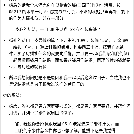
婚后的话我个人还完房车贷剩余的钱(三四千)作为生活费，按
05212 的水平一月 5k 感觉戳戳有余，不够的从她那里再补，剩下
的作为人情礼节，并存一部分
按我的想法，一月 3k 生活费+2k 存存起来够了
婚礼的费用，按最低的算了下，彩礼 10w ，装修 15w ，五金 6w
，婚礼 10w ，再算上订婚的费用，也要四五十万。按我们家条
件，买了房婚礼什么的就要向后拖，并且要一起(我们家和我们俩)
一起再攒攒钱用作结婚。而如果这钱用作结婚，同理首付的钱就要
少，每月还的就要多
所以我想问问她是不是原因和我一起以后这么过日子，当然我也不
是说结婚就是为了跟我过这样的苦日子的
她的想法：
婚房、彩礼都是男方家庭要考虑的，都是男方家里买好，并帮忙还
月供，并列举了她们家周围的例子。
答：我说你要愿意跟我回 0516 老家连房子都不用买，而
且我们家条件怎么样你也不想了解，能攒下这些我觉得