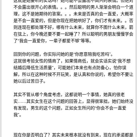
这就是她要听的实话吗？她可能不会露出不高兴的表情。但绝对
不会露出很开心的表情。。。然后聪明的男人渐渐会明白一个道
理，这不是她期待的答案。。。未来是否真的会一直爱，大概率
是不会一直爱的，但是你现在把她哄好了，你们才有未来。。否
则连现在都处理不好，哪有什么未来，就算你不图什么未来，箭
在弦上，你今晚还要不要一起睡了？所以聪明的男朋友慢慢学会
了“我会一直爱你，一辈子都爱不够”等等。
回到你的问题，你实际问她的是“你愿意陪我吃苦吗”。
这就很考验女性的情商了，如果情商低，就会实话实说“我不想
结婚后降低生活质量”，可能她们本来也有点防备心，怕你误
解，所以在这种时候不开玩笑，是认真和你说的，希望你不要让
她以后过苦日子。
其实不管从哪个角度考虑，这都说明一个事情，她真的很老
实……其实女生在这个问题的回答上，显得很笨拙，她们始终没
有发现，男生的这个问题，正如女生所问的“你会不会一直爱
我”。
现在你是否明白了？其实未来根本就没有到来，现在的承诺都是