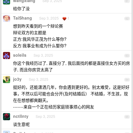
wangxiang
Sep 3, 2025
61
给你了没
TaiShang
Sep 3, 2025
1
62
想到昨天看到的一个辩论赛
辩论双方的主题是
正方:我风华正茂为什么等你?
反方:我事业有成为什么娶你?
soleils
Sep 3, 2025
63
你这个我经历过了, 直接分了, 我后面找的都是直接住女方买的房
子, 而且你房贷太高了
jo3y
Sep 3, 2025
64
挺好的，还能潇洒几年，你会遇到更好的。别太难受，这是好好
事，不然以后可能也会分开(及时结婚后） 不结婚，不生孩，现
在在想想都爽翻天。
-------来自一个正在经历家庭琐事烦心的网友
nctllnty
Sep 3, 2025
65
谈生意呢