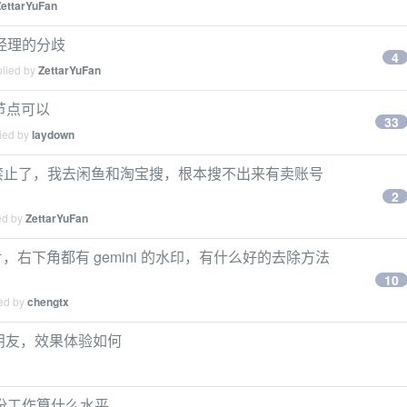
ZettarYuFan
经理的分歧
4
plied by
ZettarYuFan
节点可以
33
lied by
laydown
在国内全面禁止了，我去闲鱼和淘宝搜，根本搜不出来有卖账号
2
ed by
ZettarYuFan
的图片，右下角都有 gemini 的水印，有什么好的去除方法
10
ied by
chengtx
r 的朋友，效果体验如何
份工作算什么水平