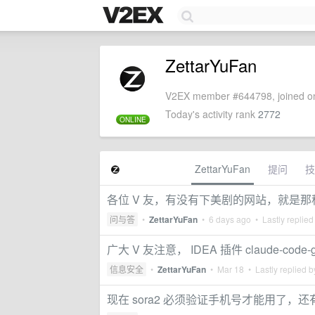
ZettarYuFan
V2EX member #644798, joined on
Today's activity rank
2772
ONLINE
ZettarYuFan
提问
技
各位 V 友，有没有下美剧的网站，就是
问与答
•
ZettarYuFan
•
6 days ago
• Lastly replied
广大 V 友注意， IDEA 插件 claude-c
信息安全
•
ZettarYuFan
•
Mar 18
• Lastly replied 
现在 sora2 必须验证手机号才能用了，