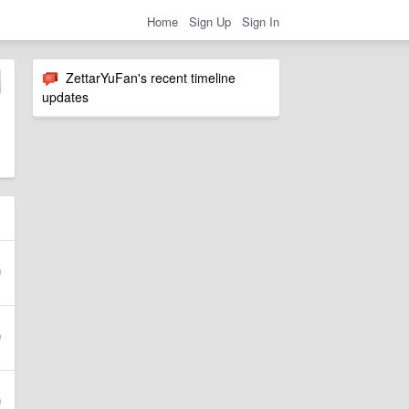
Home
Sign Up
Sign In
ZettarYuFan's recent timeline
updates