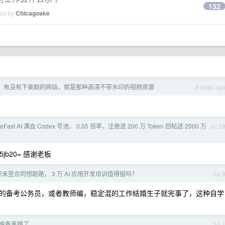
132
ied by
Chicagoake
 友，有没有下美剧的网站，就是那种高清不带水印的视频资源
6 days ag
leFast AI 满血 Codex 号池， 0.05 倍率，注册送 200 万 Token 回帖送 2000 万
Jul 2
5jb20= 感谢老板
未签合同想跑路， 3 万 AI 应用开发培训值得报吗？
Jul 
的备考公务员，或者教师编，稳定混的工作结婚生子就完事了，这种自学
年准备离婚了
Jul 