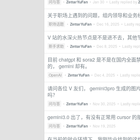
问与答
•
ZettarYuFan
•
Jan 30
• Lastly replied by
关于职场上遇到的问题，组内领导和业务
职场话题
•
ZettarYuFan
•
Dec 16, 2025
• Lastly re
V 站的水深火热节点是不是进不去，其他
新手求助
•
ZettarYuFan
•
Dec 8, 2025
• Lastly rep
目前 chatgpt 和 sora2 是不是
的， gemini 却有。
OpenAI
•
ZettarYuFan
•
Dec 4, 2025
• Lastly repli
请问各位 V 友们， gemini3pro 生成
吗？
问与答
•
ZettarYuFan
•
Nov 30, 2025
• Lastly repl
gemini3.0 出了，有没有正常用 curso
问与答
•
ZettarYuFan
•
Nov 19, 2025
在当前的就业环境下，我刚毕业找到的这