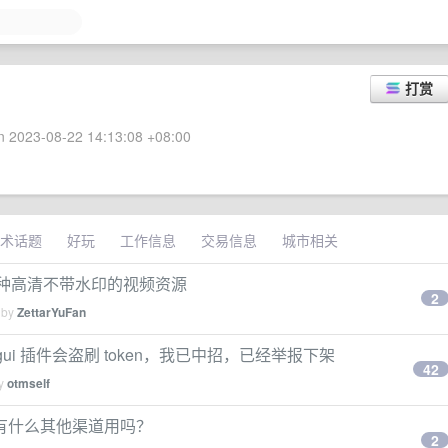
打赏
 2023-08-22 14:13:08 +08:00
术话题
好玩
工作信息
交易信息
城市相关
那种高清不带水印的视频资源
2
 by
ZettarYuFan
ode-gui 插件会盗刷 token，我已中招，已经举报下架
42
by
otmself
还有什么其他渠道用吗？
2