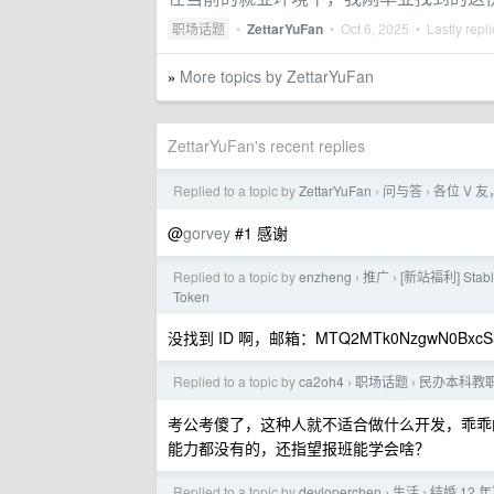
职场话题
•
ZettarYuFan
•
Oct 6, 2025
• Lastly repl
More topics by ZettarYuFan
»
ZettarYuFan's recent replies
Replied to a topic by
ZettarYuFan
问与答
各位 V
›
›
@
gorvey
#1 感谢
Replied to a topic by
enzheng
推广
[新站福利] Stab
›
›
Token
没找到 ID 啊，邮箱：MTQ2MTk0NzgwN0BxcS
Replied to a topic by
ca2oh4
职场话题
民办本科教职
›
›
考公考傻了，这种人就不适合做什么开发，乖乖
能力都没有的，还指望报班能学会啥？
Replied to a topic by
devloperchen
生活
结婚 12 
›
›