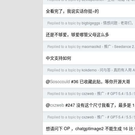
全看完了，我说实话你挺÷的
Replied to a topic by
bigbigeggs
情感问题
老哥们，
›
›
还是不够爱，够爱哪管父母这么多
Replied to a topic by
maomaolkd
推广
Seedance
›
›
中文支持如何
Replied to a topic by
kokdemo
问与答
真的有人用 AI
›
›
@
Sosocould
#36 已收藏此贴，等你开源大哥
Replied to a topic by
cxzweb
推广
# GPT-5.4 / 5.
›
›
@
cxzweb
#247 没有这个尺寸我看了，最多是 153
Replied to a topic by
cxzweb
推广
# GPT-5.4 / 5.
›
›
想请问下 OP ，chatgptimage2 不能生成 16 